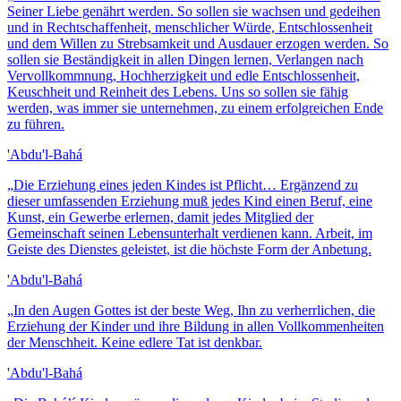
Seiner Liebe genährt werden. So sollen sie wachsen und gedeihen
und in Rechtschaffenheit, menschlicher Würde, Entschlossenheit
und dem Willen zu Strebsamkeit und Ausdauer erzogen werden. So
sollen sie Beständigkeit in allen Dingen lernen, Verlangen nach
Vervollkommnung, Hochherzigkeit und edle Entschlossenheit,
Keuschheit und Reinheit des Lebens. Uns so sollen sie fähig
werden, was immer sie unternehmen, zu einem erfolgreichen Ende
zu führen.
'Abdu'l-Bahá
„
Die Erziehung eines jeden Kindes ist Pflicht… Ergänzend zu
dieser umfassenden Erziehung muß jedes Kind einen Beruf, eine
Kunst, ein Gewerbe erlernen, damit jedes Mitglied der
Gemeinschaft seinen Lebensunterhalt verdienen kann. Arbeit, im
Geiste des Dienstes geleistet, ist die höchste Form der Anbetung.
'Abdu'l-Bahá
„
In den Augen Gottes ist der beste Weg, Ihn zu verherrlichen, die
Erziehung der Kinder und ihre Bildung in allen Vollkommenheiten
der Menschheit. Keine edlere Tat ist denkbar.
'Abdu'l-Bahá