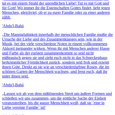
tut es mit einem Strahl der unendlichen Liebe! Tut es mit Gott und
für Gott! Wo immer ihr die Eigenschaften Gottes findet, liebt jenen
Menschen, gleichviel, ob er zu eurer Familie oder zu einer anderen
zählt.
'Abdu'l-Bahá
„
Die Mannigfaltigkeit innerhalb der menschlichen Familie mußte die
Ursache der Liebe und des Zusammenklanges sein, wie in der
Musik, bei der viele verschiedene Noten in einem vollkommenen
Akkord ineinander wirken. Wenn ihr mit Menschen anderer Hasse
und Farbe als der eurigen zusammenkommt so seid nicht
mißtrauisch gegen sie und zieht euch nicht in das Schneckenhaus
herkömmlicher Förmlichkeit zurück, sondern seid froh und erzeigt
ihnen Güte. Denkt an sie wie an verschiedenfarbige Rosen, die im
schönen Garten der Menschheit wachsen, und freut euch, daß ihr
unter ihnen seid.
'Abdu'l-Bahá
„
Lassen wir ab von dem mißtönenden Streit um äußere Formen und
schließen wir uns zusammen, um die göttliche Sache der Einheit
voranzutreiben, bis die ganze Menschheit weiß, daß sie `eine in
Liebe vereinte Familie` ist!