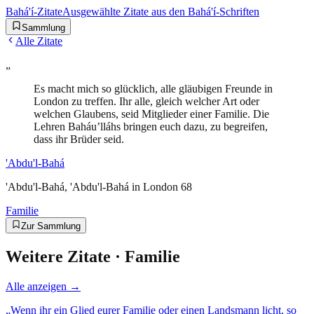
Bahá'í-Zitate
Ausgewählte Zitate aus den Bahá'í-Schriften
Sammlung
Alle Zitate
„
Es macht mich so glücklich, alle gläubigen Freunde in
London zu treffen. Ihr alle, gleich welcher Art oder
welchen Glaubens, seid Mitglieder einer Familie. Die
Lehren Baháu’lláhs bringen euch dazu, zu begreifen,
dass ihr Brüder seid.
'Abdu'l-Bahá
'Abdu'l-Bahá, 'Abdu'l-Bahá in London 68
Familie
Zur Sammlung
Weitere Zitate ·
Familie
Alle anzeigen →
„
Wenn ihr ein Glied eurer Familie oder einen Landsmann licht, so