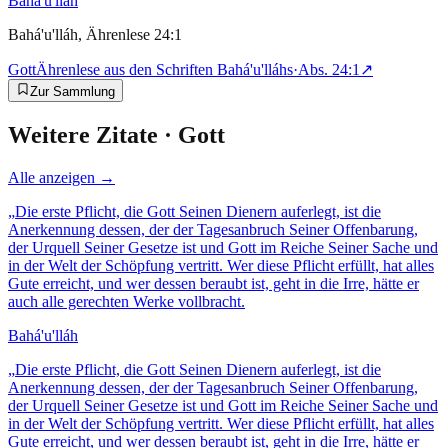
Bahá'u'lláh
Bahá'u'lláh, Ährenlese 24:1
Gott
Ährenlese aus den Schriften Bahá'u'lláhs
·
Abs.
24:1
↗
Zur Sammlung
Weitere Zitate ·
Gott
Alle anzeigen →
„
Die erste Pflicht, die Gott Seinen Dienern auferlegt, ist die
Anerkennung dessen, der der Tagesanbruch Seiner Offenbarung,
der Urquell Seiner Gesetze ist und Gott im Reiche Seiner Sache und
in der Welt der Schöpfung vertritt. Wer diese Pflicht erfüllt, hat alles
Gute erreicht, und wer dessen beraubt ist, geht in die Irre, hätte er
auch alle gerechten Werke vollbracht.
Bahá'u'lláh
„
Die erste Pflicht, die Gott Seinen Dienern auferlegt, ist die
Anerkennung dessen, der der Tagesanbruch Seiner Offenbarung,
der Urquell Seiner Gesetze ist und Gott im Reiche Seiner Sache und
in der Welt der Schöpfung vertritt. Wer diese Pflicht erfüllt, hat alles
Gute erreicht, und wer dessen beraubt ist, geht in die Irre, hätte er