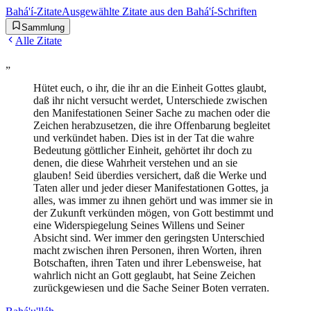
Bahá'í-Zitate
Ausgewählte Zitate aus den Bahá'í-Schriften
Sammlung
Alle Zitate
„
Hütet euch, o ihr, die ihr an die Einheit Gottes glaubt,
daß ihr nicht versucht werdet, Unterschiede zwischen
den Manifestationen Seiner Sache zu machen oder die
Zeichen herabzusetzen, die ihre Offenbarung begleitet
und verkündet haben. Dies ist in der Tat die wahre
Bedeutung göttlicher Einheit, gehörtet ihr doch zu
denen, die diese Wahrheit verstehen und an sie
glauben! Seid überdies versichert, daß die Werke und
Taten aller und jeder dieser Manifestationen Gottes, ja
alles, was immer zu ihnen gehört und was immer sie in
der Zukunft verkünden mögen, von Gott bestimmt und
eine Widerspiegelung Seines Willens und Seiner
Absicht sind. Wer immer den geringsten Unterschied
macht zwischen ihren Personen, ihren Worten, ihren
Botschaften, ihren Taten und ihrer Lebensweise, hat
wahrlich nicht an Gott geglaubt, hat Seine Zeichen
zurückgewiesen und die Sache Seiner Boten verraten.