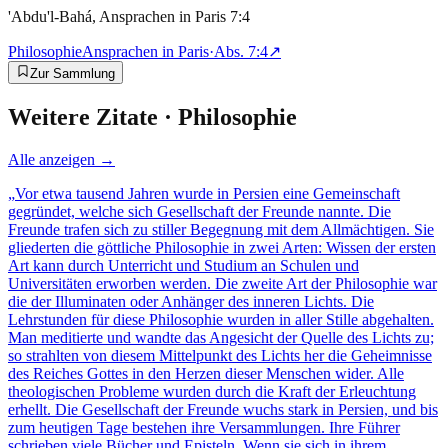
'Abdu'l-Bahá, Ansprachen in Paris 7:4
Philosophie
Ansprachen in Paris
·
Abs.
7:4
↗
Zur Sammlung
Weitere Zitate ·
Philosophie
Alle anzeigen →
„
Vor etwa tausend Jahren wurde in Persien eine Gemeinschaft
gegründet, welche sich Gesellschaft der Freunde nannte. Die
Freunde trafen sich zu stiller Begegnung mit dem Allmächtigen. Sie
gliederten die göttliche Philosophie in zwei Arten: Wissen der ersten
Art kann durch Unterricht und Studium an Schulen und
Universitäten erworben werden. Die zweite Art der Philosophie war
die der Illuminaten oder Anhänger des inneren Lichts. Die
Lehrstunden für diese Philosophie wurden in aller Stille abgehalten.
Man meditierte und wandte das Angesicht der Quelle des Lichts zu;
so strahlten von diesem Mittelpunkt des Lichts her die Geheimnisse
des Reiches Gottes in den Herzen dieser Menschen wider. Alle
theologischen Probleme wurden durch die Kraft der Erleuchtung
erhellt. Die Gesellschaft der Freunde wuchs stark in Persien, und bis
zum heutigen Tage bestehen ihre Versammlungen. Ihre Führer
schrieben viele Bücher und Episteln. Wenn sie sich in ihrem