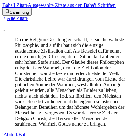
Bahá'í-Zitate
Ausgewählte Zitate aus den Bahá'í-Schriften
Sammlung
Alle Zitate
„
Da die Religion Gesittung einschärft, ist sie die wahrste
Philosophie, und auf ihr baut sich die einzige
ausdauernde Zivilisation auf. Als Beispiel dafür nennt
er die damaligen Christen, deren Sittlichkeit auf einer
sehr hohen Stufe stand. Der Glaube dieses Philosophen
entspricht der Wahrheit, denn die Zivilisation der
Christenheit war die beste und erleuchtetste der Welt.
Die christliche Lehre war durchdrungen vom Lichte der
göttlichen Sonne der Wahrheit, weshalb ihre Anhänger
gelehrt wurden, alle Menschen als Brüder zu lieben,
nichts, auch nicht den Tod, zu fürchten, den Nächsten
wie sich selbst zu lieben und die eigenen selbstischen
Belange im Bemühen um das höchste Wohlergehen der
Menschheit zu vergessen. Es war das große Ziel der
Religion Christi, die Herzen aller Menschen der
strahlenden Wahrheit Gottes näher zu bringen.
'Abdu'l-Bahá