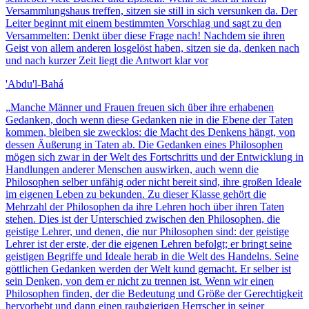
Versammlungshaus treffen, sitzen sie still in sich versunken da. Der
Leiter beginnt mit einem bestimmten Vorschlag und sagt zu den
Versammelten: Denkt über diese Frage nach! Nachdem sie ihren
Geist von allem anderen losgelöst haben, sitzen sie da, denken nach
und nach kurzer Zeit liegt die Antwort klar vor
'Abdu'l-Bahá
„
Manche Männer und Frauen freuen sich über ihre erhabenen
Gedanken, doch wenn diese Gedanken nie in die Ebene der Taten
kommen, bleiben sie zwecklos: die Macht des Denkens hängt, von
dessen Äußerung in Taten ab. Die Gedanken eines Philosophen
mögen sich zwar in der Welt des Fortschritts und der Entwicklung in
Handlungen anderer Menschen auswirken, auch wenn die
Philosophen selber unfähig oder nicht bereit sind, ihre großen Ideale
im eigenen Leben zu bekunden. Zu dieser Klasse gehört die
Mehrzahl der Philosophen da ihre Lehren hoch über ihren Taten
stehen. Dies ist der Unterschied zwischen den Philosophen, die
geistige Lehrer, und denen, die nur Philosophen sind: der geistige
Lehrer ist der erste, der die eigenen Lehren befolgt; er bringt seine
geistigen Begriffe und Ideale herab in die Welt des Handelns. Seine
göttlichen Gedanken werden der Welt kund gemacht. Er selber ist
sein Denken, von dem er nicht zu trennen ist. Wenn wir einen
Philosophen finden, der die Bedeutung und Größe der Gerechtigkeit
hervorhebt und dann einen raubgierigen Herrscher in seiner