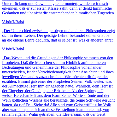
Unterdrückung und Gewalttätigkeit ermuntert, werden wir rasch
erkennen, daß er zur ersten Klasse zählt, denn er denkt himmlische
Gedanken und übt nicht die entsprechenden himmlischen Tugenden.
'Abdu'l-Bahá
„
Der Unterschied zwischen geistigen und anderen Philosophen zeigt
sich in ihrem Leben. Der geistige Lehrer bekundet seinen Glauben
an die eigene Lehre dadurch, daß er selber ist, was er anderen anrät.
'Abdu'l-Bahá
„
Das Wesen und die Grundlagen der Philosophie stammen von den
Propheten. Daß die Menschen sich im Hinblick auf die inneren
Bedeutungen und Geheimnisse der Philosophie voneinander
unterscheiden, ist der Verschiedenartigkeit ihrer Ansichten und ihres
jeweiligen Verstandes zuzuschreiben. Wir möchten dir folgendes
erzählen: Einmal gab einer der Propheten Seinem Volk weiter, was
der Allmächtige Herr Ihm eingegeben hatte. Wahrlich, dein Herr ist
der Eingeber, der Gnädige, der Erhabene. Als der Springquell
weiser Beredsamkeit aus dem Born Seiner Worte strömte und der
Wein göttlichen Wissens alle berauschte, die Seine Schwelle gesucht
hatten, da rief Er: »Siehe da! Alle sind vom Geist erfüllt.« Im Volk
aber war einer, der sich an diese Feststellung klammerte und, von
seinem eigenen Wahn getrieben, die Idee ersann, daß der Geist