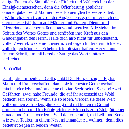
einige Frauen als Sinnbilder der Einheit und Wahrzeichen der
Einzigkeit ausersehen, denn die Offenbarung göttlicher
Gnadengaben wird Männern wie Frauen gleicherweise zuteil.
,,Wahrlich, der ist vor Gott der Angesehenste, der unter euch der
Gerechteste ist“, kann auf Männer und Frauen, Diener und
Dienerinnen gleichermaßen angewandt werden. Alle stehen im
Schutz des Wortes Gottes und schöpfen ihre Kraft aus den
Gnadengaben des Herrn. Halte dich also nicht für unbedeutend,
voller Zweifel, was eine Dienerin, verborgen hinter dem Schleier,
vollbringen könnte… Erhebe dich mit standhaftem Herzen und
festem Schritt, um mit beredter Zunge das Wort Gottes zu
verbreiten.
Bahá'u'lláh
„
O ihr, die ihr beide an Gott glaubt! Der Herr, einzig ist Er, hat
Mann und Frau erschaffen, damit sie in engster Gemeinschaft
miteinander leben und wie eine einzige Seele seien. Sie sind zwei
Gefährten, zwei nahe Freunde, die auf ihr gegenseitiges Wohl
bedacht sein sollten. Wenn sie so leben, werden sie diese Welt
vollkommen zufrieden, glückselig und mit heiterem Gemüt
durchschreiten und im Königreich des Himmels zum Ziel göttlicher
Gnade und Gunst werden…Seid daher bemüht, mit Leib und Seele
wie zwei Tauben in einem Nest miteinander zu wohnen, denn dies
bedeutet Segen in beiden Welten.