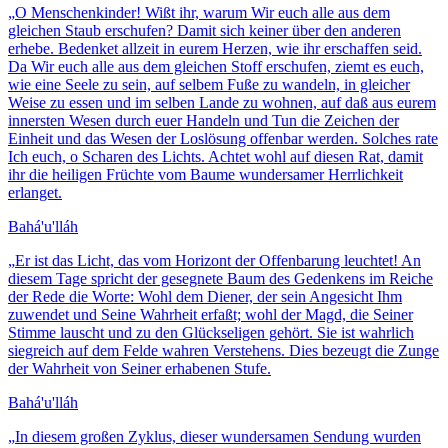
„
O Menschenkinder! Wißt ihr, warum Wir euch alle aus dem
gleichen Staub erschufen? Damit sich keiner über den anderen
erhebe. Bedenket allzeit in eurem Herzen, wie ihr erschaffen seid.
Da Wir euch alle aus dem gleichen Stoff erschufen, ziemt es euch,
wie eine Seele zu sein, auf selbem Fuße zu wandeln, in gleicher
Weise zu essen und im selben Lande zu wohnen, auf daß aus eurem
innersten Wesen durch euer Handeln und Tun die Zeichen der
Einheit und das Wesen der Loslösung offenbar werden. Solches rate
Ich euch, o Scharen des Lichts. Achtet wohl auf diesen Rat, damit
ihr die heiligen Früchte vom Baume wundersamer Herrlichkeit
erlanget.
Bahá'u'lláh
„
Er ist das Licht, das vom Horizont der Offenbarung leuchtet! An
diesem Tage spricht der gesegnete Baum des Gedenkens im Reiche
der Rede die Worte: Wohl dem Diener, der sein Angesicht Ihm
zuwendet und Seine Wahrheit erfaßt; wohl der Magd, die Seiner
Stimme lauscht und zu den Glückseligen gehört. Sie ist wahrlich
siegreich auf dem Felde wahren Verstehens. Dies bezeugt die Zunge
der Wahrheit von Seiner erhabenen Stufe.
Bahá'u'lláh
„
In diesem großen Zyklus, dieser wundersamen Sendung wurden