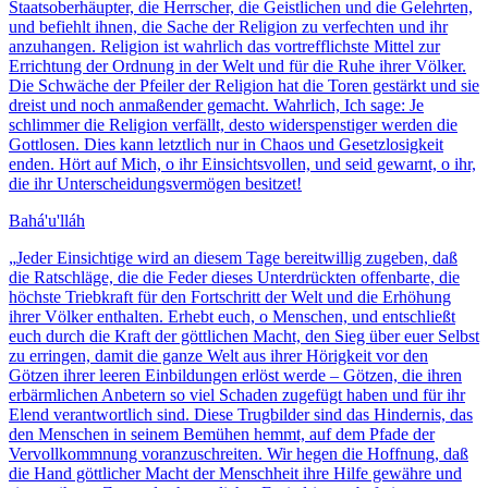
Staatsoberhäupter, die Herrscher, die Geistlichen und die Gelehrten,
und befiehlt ihnen, die Sache der Religion zu verfechten und ihr
anzuhangen. Religion ist wahrlich das vortrefflichste Mittel zur
Errichtung der Ordnung in der Welt und für die Ruhe ihrer Völker.
Die Schwäche der Pfeiler der Religion hat die Toren gestärkt und sie
dreist und noch anmaßender gemacht. Wahrlich, Ich sage: Je
schlimmer die Religion verfällt, desto widerspenstiger werden die
Gottlosen. Dies kann letztlich nur in Chaos und Gesetzlosigkeit
enden. Hört auf Mich, o ihr Einsichtsvollen, und seid gewarnt, o ihr,
die ihr Unterscheidungsvermögen besitzet!
Bahá'u'lláh
„
Jeder Einsichtige wird an diesem Tage bereitwillig zugeben, daß
die Ratschläge, die die Feder dieses Unterdrückten offenbarte, die
höchste Triebkraft für den Fortschritt der Welt und die Erhöhung
ihrer Völker enthalten. Erhebt euch, o Menschen, und entschließt
euch durch die Kraft der göttlichen Macht, den Sieg über euer Selbst
zu erringen, damit die ganze Welt aus ihrer Hörigkeit vor den
Götzen ihrer leeren Einbildungen erlöst werde – Götzen, die ihren
erbärmlichen Anbetern so viel Schaden zugefügt haben und für ihr
Elend verantwortlich sind. Diese Trugbilder sind das Hindernis, das
den Menschen in seinem Bemühen hemmt, auf dem Pfade der
Vervollkommnung voranzuschreiten. Wir hegen die Hoffnung, daß
die Hand göttlicher Macht der Menschheit ihre Hilfe gewähre und