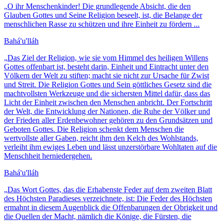
„
O ihr Menschenkinder! Die grundlegende Absicht, die den
Glauben Gottes und Seine Religion beseelt, ist, die Belange der
menschlichen Rasse zu schützen und ihre Einheit zu fördern ...
Bahá'u'lláh
„
Das Ziel der Religion, wie sie vom Himmel des heiligen Willens
Gottes offenbart ist, besteht darin, Einheit und Eintracht unter den
Völkern der Welt zu stiften; macht sie nicht zur Ursache für Zwist
und Streit. Die Religion Gottes und Sein göttliches Gesetz sind die
machtvollsten Werkzeuge und die sichersten Mittel dafür, dass das
Licht der Einheit zwischen den Menschen anbricht. Der Fortschritt
der Welt, die Entwicklung der Nationen, die Ruhe der Völker und
der Frieden aller Erdenbewohner gehören zu den Grundsätzen und
Geboten Gottes. Die Religion schenkt dem Menschen die
wertvollste aller Gaben, reicht ihm den Kelch des Wohlstands,
verleiht ihm ewiges Leben und lässt unzerstörbare Wohltaten auf die
Menschheit herniedergehen.
Bahá'u'lláh
„
Das Wort Gottes, das die Erhabenste Feder auf dem zweiten Blatt
des Höchsten Paradieses verzeichnete, ist: Die Feder des Höchsten
ermahnt in diesem Augenblick die Offenbarungen der Obrigkeit und
die Quellen der Macht, nämlich die Könige, die Fürsten, die