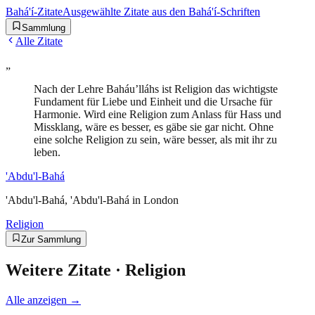
Bahá'í-Zitate
Ausgewählte Zitate aus den Bahá'í-Schriften
Sammlung
Alle Zitate
„
Nach der Lehre Baháu’lláhs ist Religion das wichtigste
Fundament für Liebe und Einheit und die Ursache für
Harmonie. Wird eine Religion zum Anlass für Hass und
Missklang, wäre es besser, es gäbe sie gar nicht. Ohne
eine solche Religion zu sein, wäre besser, als mit ihr zu
leben.
'Abdu'l-Bahá
'Abdu'l-Bahá, 'Abdu'l-Bahá in London
Religion
Zur Sammlung
Weitere Zitate ·
Religion
Alle anzeigen →