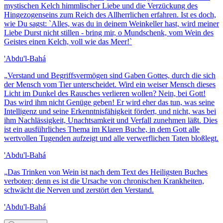
mystischen Kelch himmlischer Liebe und die Verzückung des
Hingezogenseins zum Reich des Allherrlichen erfahren. Ist es doch,
wie Du sagst: `Alles, was du in deinem Weinkeller hast, wird meiner
Liebe Durst nicht stillen - bring mir, o Mundschenk, vom Wein des
Geistes einen Kelch, voll wie das Meer!`
'Abdu'l-Bahá
„
Verstand und Begriffsvermögen sind Gaben Gottes, durch die sich
der Mensch vom Tier unterscheidet. Wird ein weiser Mensch dieses
Licht im Dunkel des Rausches verlieren wollen? Nein, bei Gott!
Das wird ihm nicht Genüge geben! Er wird eher das tun, was seine
Intelligenz und seine Erkenntnisfähigkeit fördert, und nicht, was bei
ihm Nachlässigkeit, Unachtsamkeit und Verfall zunehmen läßt. Dies
ist ein ausführliches Thema im Klaren Buche, in dem Gott alle
wertvollen Tugenden aufzeigt und alle verwerflichen Taten bloßlegt.
'Abdu'l-Bahá
„
Das Trinken von Wein ist nach dem Text des Heiligsten Buches
verboten; denn es ist die Ursache von chronischen Krankheiten,
schwächt die Nerven und zerstört den Verstand.
'Abdu'l-Bahá