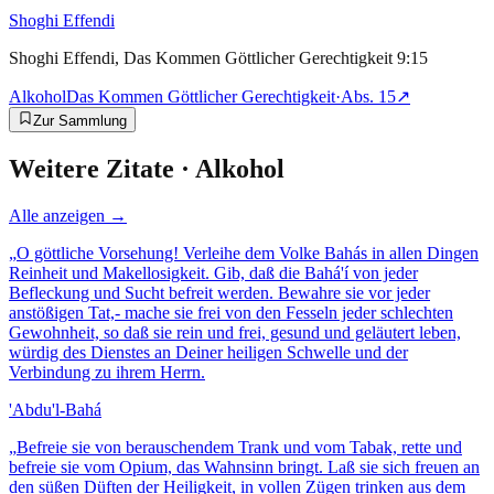
Shoghi Effendi
Shoghi Effendi, Das Kommen Göttlicher Gerechtigkeit 9:15
Alkohol
Das Kommen Göttlicher Gerechtigkeit
·
Abs.
15
↗
Zur Sammlung
Weitere Zitate ·
Alkohol
Alle anzeigen →
„
O göttliche Vorsehung! Verleihe dem Volke Bahás in allen Dingen
Reinheit und Makellosigkeit. Gib, daß die Bahá'í von jeder
Befleckung und Sucht befreit werden. Bewahre sie vor jeder
anstößigen Tat,- mache sie frei von den Fesseln jeder schlechten
Gewohnheit, so daß sie rein und frei, gesund und geläutert leben,
würdig des Dienstes an Deiner heiligen Schwelle und der
Verbindung zu ihrem Herrn.
'Abdu'l-Bahá
„
Befreie sie von berauschendem Trank und vom Tabak, rette und
befreie sie vom Opium, das Wahnsinn bringt. Laß sie sich freuen an
den süßen Düften der Heiligkeit, in vollen Zügen trinken aus dem