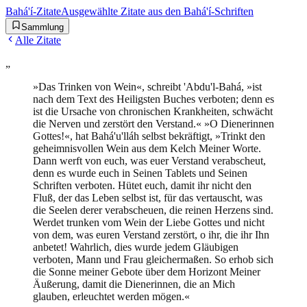
Bahá'í-Zitate
Ausgewählte Zitate aus den Bahá'í-Schriften
Sammlung
Alle Zitate
„
»Das Trinken von Wein«, schreibt 'Abdu'l-Bahá, »ist
nach dem Text des Heiligsten Buches verboten; denn es
ist die Ursache von chronischen Krankheiten, schwächt
die Nerven und zerstört den Verstand.« »O Dienerinnen
Gottes!«, hat Bahá'u'lláh selbst bekräftigt, »Trinkt den
geheimnisvollen Wein aus dem Kelch Meiner Worte.
Dann werft von euch, was euer Verstand verabscheut,
denn es wurde euch in Seinen Tablets und Seinen
Schriften verboten. Hütet euch, damit ihr nicht den
Fluß, der das Leben selbst ist, für das vertauscht, was
die Seelen derer verabscheuen, die reinen Herzens sind.
Werdet trunken vom Wein der Liebe Gottes und nicht
von dem, was euren Verstand zerstört, o ihr, die ihr Ihn
anbetet! Wahrlich, dies wurde jedem Gläubigen
verboten, Mann und Frau gleichermaßen. So erhob sich
die Sonne meiner Gebote über dem Horizont Meiner
Äußerung, damit die Dienerinnen, die an Mich
glauben, erleuchtet werden mögen.«