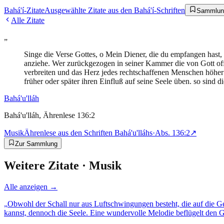
Bahá'í-Zitate
Ausgewählte Zitate aus den Bahá'í-Schriften
Sammlun
Alle Zitate
„
Singe die Verse Gottes, o Mein Diener, die du empfangen hast,
anziehe. Wer zurückgezogen in seiner Kammer die von Gott offe
verbreiten und das Herz jedes rechtschaffenen Menschen höher
früher oder später ihren Einfluß auf seine Seele üben. so sind
Bahá'u'lláh
Bahá'u'lláh, Ährenlese 136:2
Musik
Ährenlese aus den Schriften Bahá'u'lláhs
·
Abs.
136:2
↗
Zur Sammlung
Weitere Zitate ·
Musik
Alle anzeigen →
„
Obwohl der Schall nur aus Luftschwingungen besteht, die auf die G
kannst, dennoch die Seele. Eine wundervolle Melodie beflügelt den G