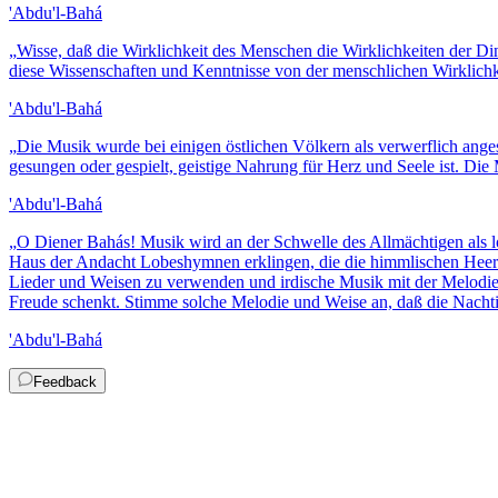
'Abdu'l-Bahá
„
Wisse, daß die Wirklichkeit des Menschen die Wirklichkeiten der D
diese Wissenschaften und Kenntnisse von der menschlichen Wirklichk
'Abdu'l-Bahá
„
Die Musik wurde bei einigen östlichen Völkern als verwerflich anges
gesungen oder gespielt, geistige Nahrung für Herz und Seele ist. Die 
'Abdu'l-Bahá
„
O Diener Bahás! Musik wird an der Schwelle des Allmächtigen als
Haus der Andacht Lobeshymnen erklingen, die die himmlischen Heers
Lieder und Weisen zu verwenden und irdische Musik mit der Melodie
Freude schenkt. Stimme solche Melodie und Weise an, daß die Nachtig
'Abdu'l-Bahá
Feedback