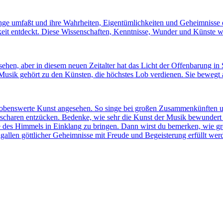
inge umfaßt und ihre Wahrheiten, Eigentümlichkeiten und Geheimnisse
eit entdeckt. Diese Wissenschaften, Kenntnisse, Wunder und Künste w
ehen, aber in diesem neuen Zeitalter hat das Licht der Offenbarung in
Musik gehört zu den Künsten, die höchstes Lob verdienen. Sie bewegt al
 lobenswerte Kunst angesehen. So singe bei großen Zusammenkünften
charen entzücken. Bedenke, wie sehr die Kunst der Musik bewundert u
 des Himmels in Einklang zu bringen. Dann wirst du bemerken, wie gro
allen göttlicher Geheimnisse mit Freude und Begeisterung erfüllt wer