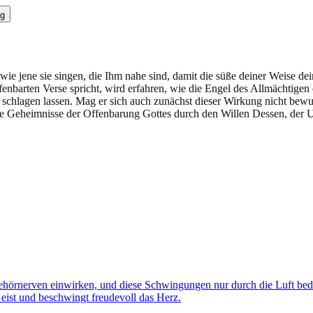
g
 wie jene sie singen, die Ihm nahe sind, damit die süße deiner Weise d
nbarten Verse spricht, wird erfahren, wie die Engel des Allmächtigen 
 schlagen lassen. Mag er sich auch zunächst dieser Wirkung nicht be
 die Geheimnisse der Offenbarung Gottes durch den Willen Dessen, der U
ehörnerven einwirken, und diese Schwingungen nur durch die Luft bedi
eist und beschwingt freudevoll das Herz.