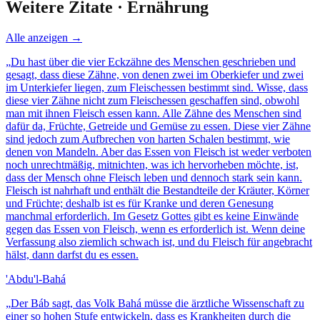
Weitere Zitate ·
Ernährung
Alle anzeigen →
„
Du hast über die vier Eckzähne des Menschen geschrieben und
gesagt, dass diese Zähne, von denen zwei im Oberkiefer und zwei
im Unterkiefer liegen, zum Fleischessen bestimmt sind. Wisse, dass
diese vier Zähne nicht zum Fleischessen geschaffen sind, obwohl
man mit ihnen Fleisch essen kann. Alle Zähne des Menschen sind
dafür da, Früchte, Getreide und Gemüse zu essen. Diese vier Zähne
sind jedoch zum Aufbrechen von harten Schalen bestimmt, wie
denen von Mandeln. Aber das Essen von Fleisch ist weder verboten
noch unrechtmäßig, mitnichten, was ich hervorheben möchte, ist,
dass der Mensch ohne Fleisch leben und dennoch stark sein kann.
Fleisch ist nahrhaft und enthält die Bestandteile der Kräuter, Körner
und Früchte; deshalb ist es für Kranke und deren Genesung
manchmal erforderlich. Im Gesetz Gottes gibt es keine Einwände
gegen das Essen von Fleisch, wenn es erforderlich ist. Wenn deine
Verfassung also ziemlich schwach ist, und du Fleisch für angebracht
hälst, dann darfst du es essen.
'Abdu'l-Bahá
„
Der Báb sagt, das Volk Bahá müsse die ärztliche Wissenschaft zu
einer so hohen Stufe entwickeln, dass es Krankheiten durch die