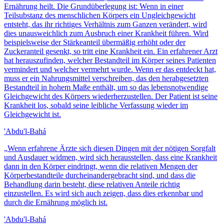
Ernährung heilt. Die Grundüberlegung ist: Wenn in einer
Teilsubstanz des menschlichen Körpers ein Ungleichgewicht
entsteht, das ihr richtiges Verhältnis zum Ganzen verändert, wird
dies unausweichlich zum Ausbruch einer Krankheit führen. Wird
beispielsweise der Stärkeanteil übermäßig erhöht oder der
Zuckeranteil gesenkt, so tritt eine Krankheit ein. Ein erfahrener Arzt
hat herauszufinden, welcher Bestandteil im Körper seines Patienten
vermindert und welcher vermehrt wurde. Wenn er das entdeckt hat,
muss er ein Nahrungsmittel verschreiben, das den herabgesetzten
Bestandteil in hohem Maße enthält, um so das lebensnotwendige
Gleichgewicht des Körpers wiederherzustellen. Der Patient ist seine
Krankheit los, sobald seine leibliche Verfassung wieder im
Gleichgewicht ist.
'Abdu'l-Bahá
„
Wenn erfahrene Ärzte sich diesen Dingen mit der nötigen Sorgfalt
und Ausdauer widmen, wird sich herausstellen, dass eine Krankheit
dann in den Körper eindringt, wenn die relativen Mengen der
Körperbestandteile durcheinandergebracht sind, und dass die
Behandlung darin besteht, diese relativen Anteile richtig
einzustellen. Es wird sich auch zeigen, dass dies erkennbar und
durch die Ernährung möglich ist.
'Abdu'l-Bahá