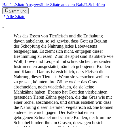
Bahá'í-Zitate
Ausgewählte Zitate aus den Bahá'í-Schriften
Sammlung
Alle Zitate
„
Was das Essen von Tierfleisch und die Enthaltung
davon anbelangt, so sei gewiss, dass Gott zu Beginn
der Schöpfung die Nahrung jedes Lebewesens
festgelegt hat. Es ziemt sich nicht, entgegen dieser
Bestimmung zu essen. Zum Beispiel sind Raubtiere wie
Wolf, Löwe und Leopard mit schrecklichen, reißenden
Instrumenten ausgestattet, nämlich gebogenen Krallen
und Klauen. Daraus ist ersichtlich, dass Fleisch die
Nahrung dieser Tiere ist. Wenn sie versuchen wollten
zu grasen, könnten ihre Zähne weder das Gras
abschneiden, noch wiederkäuen, da sie keine
Mahlzähne haben. Ebenso hat Gott den vierbeinigen
grasenden Tieren Zähne gegeben, die das Gras wie mit
einer Sichel abschneiden, und daraus ersehen wir, dass
die Nahrung dieser Tierarten vegetarisch ist. Sie können
andere Tiere nicht jagen. Der Falke hat einen
gebogenen Schnabel und scharfe Krallen; der krumme
Schnabel hindert ihn am Grasen, deswegen besteht