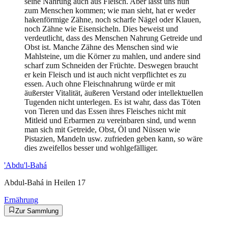
seine Nahrung auch aus Fleisch. Aber lasst uns nun
zum Menschen kommen; wie man sieht, hat er weder
hakenförmige Zähne, noch scharfe Nägel oder Klauen,
noch Zähne wie Eisensicheln. Dies beweist und
verdeutlicht, dass des Menschen Nahrung Getreide und
Obst ist. Manche Zähne des Menschen sind wie
Mahlsteine, um die Körner zu mahlen, und andere sind
scharf zum Schneiden der Früchte. Deswegen braucht
er kein Fleisch und ist auch nicht verpflichtet es zu
essen. Auch ohne Fleischnahrung würde er mit
äußerster Vitalität, äußeren Verstand oder intellektuellen
Tugenden nicht unterlegen. Es ist wahr, dass das Töten
von Tieren und das Essen ihres Fleisches nicht mit
Mitleid und Erbarmen zu vereinbaren sind, und wenn
man sich mit Getreide, Obst, Öl und Nüssen wie
Pistazien, Mandeln usw. zufrieden geben kann, so wäre
dies zweifellos besser und wohlgefälliger.
'Abdu'l-Bahá
Abdul-Bahá in Heilen 17
Ernährung
Zur Sammlung