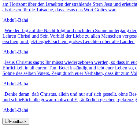
am Horizont über den Israeliten der strahlende Stern Jesu und erleuc
als diesen für die Tatsache, dass Jesus das Wort Gottes war.
'Abdu'l-Bahá
„
Wie der Tag auf die Nacht folgt und nach dem Sonnenuntergang der M
Lehren Christi und Sein Vorbild der Liebe zu allen Menschen vergesse
erschien, und jetzt ergießt sich ein großes Leuchten über alle Länder.
'Abdu'l-Bahá
„
Jesus Christus sagte: Ihr müsst wiedergeboren werden, so dass in e
Ehrlichkeit in all eurem Tun. Betet inständig und lebt euer Leben so,
Söhne des selben Vaters. Zeigt durch euer Verhalten, dass ihr zum V
'Abdu'l-Bahá
„
Denke daran, daß Christus, allein und nur auf sich gestellt, ohne B
und schließlich alle gewann, obwohl Er, äußerlich gesehen, gekreuzig
'Abdu'l-Bahá
Feedback