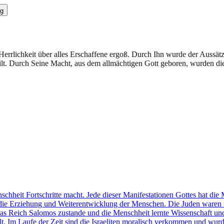
g
r Herrlichkeit über alles Erschaffene ergoß. Durch Ihn wurde der Aussät
lt. Durch Seine Macht, aus dem allmächtigen Gott geboren, wurden die
schheit Fortschritte macht. Jede dieser Manifestationen Gottes hat di
gt die Erziehung und Weiterentwicklung der Menschen. Die Juden waren
 das Reich Salomos zustande und die Menschheit lernte Wissenschaft un
lt. Im Laufe der Zeit sind die Israeliten moralisch verkommen und wu