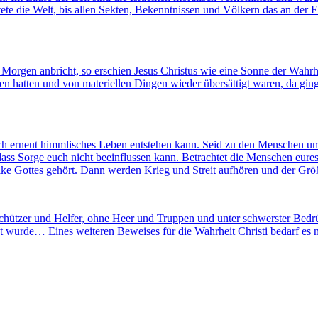
htete die Welt, bis allen Sekten, Bekenntnissen und Völkern das an de
orgen anbricht, so erschien Jesus Christus wie eine Sonne der Wahrhe
n hatten und von materiellen Dingen wieder übersättigt waren, da ging 
uch erneut himmlisches Leben entstehen kann. Seid zu den Menschen um 
 dass Sorge euch nicht beeinflussen kann. Betrachtet die Menschen eure
olke Gottes gehört. Dann werden Krieg und Streit aufhören und der Gr
eschützer und Helfer, ohne Heer und Truppen und unter schwerster Bedrü
t wurde… Eines weiteren Beweises für die Wahrheit Christi bedarf es n