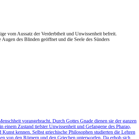
zige vom Aussatz der Verderbtheit und Unwissenheit befreit.
 Augen des Blinden geöffnet und die Seele des Sünders
e Menschheit vorangebracht. Durch Gottes Gnade dienen sie der ganzen
 in einem Zustand tiefster Unwissenheit und Gefangene des Pharao,
d Kunst kennen. Selbst griechische Philosophen studierten die Lehren
rden von den Römern und den Griechen unterworfen. Da erhob sich