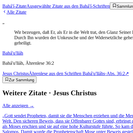
Bahá'í-Zitate
Ausgewählte Zitate aus den Bahá'í-Schriften
Sammlun
Alle Zitate
„
Wir bezeugen, daß Er, als Er in die Welt trat, den Glanz Seine
Durch Ihn wurden der Unkeusche und der Widersetzliche gehei
geheiligt.
Bahá'u'lláh
Bahá'u'lláh, Ährenlese 36:2
Jesus Christus
Ährenlese aus den Schriften Bahá'u'lláhs
·
Abs.
36:2
↗
Zur Sammlung
Weitere Zitate ·
Jesus Christus
Alle anzeigen →
„
Gott sendet Propheten, damit sie die Menschen erziehen und die Men
Welt. Den sicheren Beweis, dass sie Offenbarer Gottes sind, erbrin
als Moses erschien und sie auf eine hohe Kulturstufe führte. So kam
Salomos. Damit wurde die Prophetenschaft Mose unter Beweis gestel