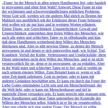
„
Frage: Ist der Mensch in allen seinen Handlungen frei, oder handelt
er gezwungen und ohne freie Wahl? Antwort: Diese Frage ist eine
der wichtigsten und schwerverständlichsten göttlichen Probleme.
Wenn Gott will, werden wir ein anderes Mal gleich zu Beginn der
Mahlzeit uns ausführlich mit der Erklärung dieser Frage befassen;
jetzt wollen wir sie nur kurz und in wenigen Worten erläutern.
Einige Dinge, wie Gerechtigkeit, Unparteilichkeit, Gewalt und
Ungerechtigkeit, unterstehen dem freien Willen des Menschen, wie
auch alle guten und schlechten Taten; es ist offenkundig und klar,
daß diese Handlungen weitgehend dem Willen des Menschen
überlassen sind. Aber es gibt gewisse Dinge, zu denen der Mensch
gezwungen ist und denen er sich unterwerfen muß, wie Schlaf, Tod,
Krankheit, Verfall der Kräfte, Verletzungen und Unglücksfälle; diese
Dinge unterstehen nicht dem Willen des Menschen, und er ist nicht
verantwortlich für sie, denn er ist gezwungen, sie zu erdulden. Aber
in der Wahl guter und schlechter Taten ist er frei, und er verübt sie
nach seinem eigenen Willen. Zum Beispiel kann er, wenn er will,
seine Zeit damit zubringen, Gott zu preisen, oder er kann mit
anderen Gedanken beschäftigt sein. Er kann ein durch das Feuer der
Liebe Gottes entzündetes Licht sein und ein Menschenfreund, der
die Welt liebt, oder er kann ein Menschenhasser und tief in
materielle Dinge versunken sein. Er kann gerecht oder grausam sein.
Diese Handlungen und diese Taten unterstehen der Kontrolle des
Willens des Menschen selbst, folglich ist er für sie verantwortlich.
Aber nun erhebt sich eine andere Frage: Der Mensch ist völlig