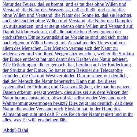
Natur des Feuers, daß es brennt, und es tut dies ohne Willen und
Verstand; die Natur des Wassers ist, daß es fließt, und es tut dies
ohne Willen und Verstand; die Natur der Sonne ist, daß sie leuchtet,
auch sie leuchtet ohne Willen und Verstand; die Natur des Dampfes
ist, aufzusteigen, und er steigt ebenso ohne Willen und Verstand auf.
Damit ist klar erwiesen, daß alle natürlichen Bewegungen der
erschaffenen Dinge zwangsläufige Vorgänge sind und sich nichts
nach eigenem Willen bewegt, mit Ausnahme des Tieres und vor
allem des Menschen. Der Mensch vermag sich der Natur zu
widersetzen und von ihren Wegen abzuweichen, weil er die Struktur
der Dinge entdeckt hat und damit den Kräften der Natur gebietet.
Alle Erfindungen, die er gemacht hat, beruhen auf der Entdeckung
der Struktur der Dinge. So hat er zum Beispiel die Telegraphie
erfunden, die Ost und West verbindet. Darum sehen wir deutlich,
daß der Mensch die Natur beherrscht. Kann nun, bei dieser
systematischen Ordnung und Gesetzmäßigkeit, die man im ganzen
Dasein erkennt, gesagt werden, dies alles sei aus dem Wirken der
Natur heraus entstanden, obwohl sie selbst weder Verstand noch
Wahrnehmungsvermögen besitzt? Dies zeigt uns deutlich, daß diese
Natur, die weder Verstand noch Einsicht hat, in der Hand des
Allmächtigen ruht und daß Er das Reich der Natur regiert und in ihr
alles, was Er will, erscheinen läßt.
'Abdu'l-Bahá