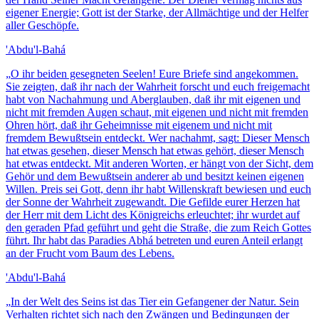
eigener Energie; Gott ist der Starke, der Allmächtige und der Helfer
aller Geschöpfe.
'Abdu'l-Bahá
„
O ihr beiden gesegneten Seelen! Eure Briefe sind angekommen.
Sie zeigten, daß ihr nach der Wahrheit forscht und euch freigemacht
habt von Nachahmung und Aberglauben, daß ihr mit eigenen und
nicht mit fremden Augen schaut, mit eigenen und nicht mit fremden
Ohren hört, daß ihr Geheimnisse mit eigenem und nicht mit
fremdem Bewußtsein entdeckt. Wer nachahmt, sagt: Dieser Mensch
hat etwas gesehen, dieser Mensch hat etwas gehört, dieser Mensch
hat etwas entdeckt. Mit anderen Worten, er hängt von der Sicht, dem
Gehör und dem Bewußtsein anderer ab und besitzt keinen eigenen
Willen. Preis sei Gott, denn ihr habt Willenskraft bewiesen und euch
der Sonne der Wahrheit zugewandt. Die Gefilde eurer Herzen hat
der Herr mit dem Licht des Königreichs erleuchtet; ihr wurdet auf
den geraden Pfad geführt und geht die Straße, die zum Reich Gottes
führt. Ihr habt das Paradies Abhá betreten und euren Anteil erlangt
an der Frucht vom Baum des Lebens.
'Abdu'l-Bahá
„
In der Welt des Seins ist das Tier ein Gefangener der Natur. Sein
Verhalten richtet sich nach den Zwängen und Bedingungen der