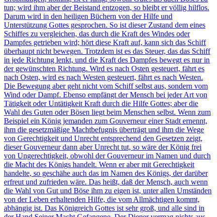
tun; wird ihm aber der Beistand entzogen, so bleibt er völlig hilflos.
Darum wird in den heiligen Büchern von der Hilfe und
Unterstützung Gottes gesprochen. So ist dieser Zustand dem eines
Schiffes zu vergleichen, das durch die Kraft des Windes oder
Dampfes getrieben wird; hört diese Kraft auf, kann sich das Schiff
überhaupt nicht bewegen. Trotzdem ist es das Steuer, das das Schiff
in jede Richtung lenkt, und die Kraft des Dampfes bewegt es nur in
der gewünschten Richtung. Wird es nach Osten gesteuert, fährt es
nach Osten, wird es nach Westen gesteuert, fährt es nach Westen.
Die Bewegung aber geht nicht vom Schiff selbst aus, sondern vom
Wind oder Dampf. Ebenso empfängt der Mensch bei jeder Art von
Tätigkeit oder Untätigkeit Kraft durch die Hilfe Gottes; aber die
Wahl des Guten oder Bösen liegt beim Menschen selbst. Wenn zum
Beispiel ein König jemanden zum Gouverneur einer Stadt ernennt,
ihm die gesetzmäßige Machtbefugnis überträgt und ihm die Wege
von Gerechtigkeit und Unrecht entsprechend den Gesetzen zeigt,
dieser Gouverneur dann aber Unrecht tut, so wäre der König frei
von Ungerechtigkeit, obwohl der Gouverneur im Namen und durch
die Macht des Königs handelt. Wenn er aber mit Gerechtigkeit
handelte, so geschähe auch das im Namen des Königs, der darüber
erfreut und zufrieden wäre. Das heißt, daß der Mensch, auch wenn
die Wahl von Gut und Böse ihm zu eigen ist, unter allen Umständen
von der Leben erhaltenden Hilfe, die vom Allmächtigen kommt,
abhängig ist. Das Königreich Gottes ist sehr groß, und alle sind in
der Hand Seiner Macht Gefangene. Der Diener vermag nichts aus