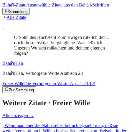
Bahá'í-Zitate
Ausgewählte Zitate aus den Bahá'í-Schriften
Sammlung
Alle Zitate
„
O Sohn des Höchsten! Zum Ewigen rufe Ich dich,
doch du suchst das Vergängliche. Was ließ dich
Unseren Wunsch mißachten und deinem eigenen
folgen?
Bahá'u'lláh
Bahá'u'lláh, Verborgene Worte Arabisch 23
Freier Wille
Die Verborgenen Worte
·
Abs.
1.23:1
↗
Zur Sammlung
Weitere Zitate ·
Freier Wille
Alle anzeigen →
„
Wenn man aber die Natur selbst betrachtet, sieht man, daß sie
weder Verstand noch Willen besitzt. So liegt es zum Beispiel in der