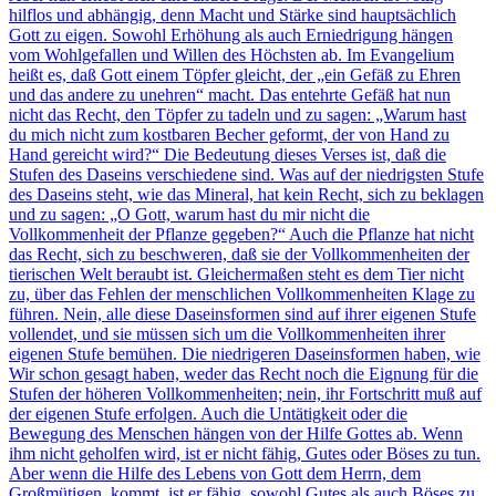
hilflos und abhängig, denn Macht und Stärke sind hauptsächlich
Gott zu eigen. Sowohl Erhöhung als auch Erniedrigung hängen
vom Wohlgefallen und Willen des Höchsten ab. Im Evangelium
heißt es, daß Gott einem Töpfer gleicht, der „ein Gefäß zu Ehren
und das andere zu unehren“ macht. Das entehrte Gefäß hat nun
nicht das Recht, den Töpfer zu tadeln und zu sagen: „Warum hast
du mich nicht zum kostbaren Becher geformt, der von Hand zu
Hand gereicht wird?“ Die Bedeutung dieses Verses ist, daß die
Stufen des Daseins verschiedene sind. Was auf der niedrigsten Stufe
des Daseins steht, wie das Mineral, hat kein Recht, sich zu beklagen
und zu sagen: „O Gott, warum hast du mir nicht die
Vollkommenheit der Pflanze gegeben?“ Auch die Pflanze hat nicht
das Recht, sich zu beschweren, daß sie der Vollkommenheiten der
tierischen Welt beraubt ist. Gleichermaßen steht es dem Tier nicht
zu, über das Fehlen der menschlichen Vollkommenheiten Klage zu
führen. Nein, alle diese Daseinsformen sind auf ihrer eigenen Stufe
vollendet, und sie müssen sich um die Vollkommenheiten ihrer
eigenen Stufe bemühen. Die niedrigeren Daseinsformen haben, wie
Wir schon gesagt haben, weder das Recht noch die Eignung für die
Stufen der höheren Vollkommenheiten; nein, ihr Fortschritt muß auf
der eigenen Stufe erfolgen. Auch die Untätigkeit oder die
Bewegung des Menschen hängen von der Hilfe Gottes ab. Wenn
ihm nicht geholfen wird, ist er nicht fähig, Gutes oder Böses zu tun.
Aber wenn die Hilfe des Lebens von Gott dem Herrn, dem
Großmütigen, kommt, ist er fähig, sowohl Gutes als auch Böses zu