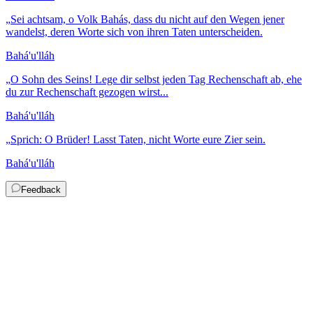
„
Sei achtsam, o Volk Bahás, dass du nicht auf den Wegen jener
wandelst, deren Worte sich von ihren Taten unterscheiden.
Bahá'u'lláh
„
O Sohn des Seins! Lege dir selbst jeden Tag Rechenschaft ab, ehe
du zur Rechenschaft gezogen wirst...
Bahá'u'lláh
„
Sprich: O Brüder! Lasst Taten, nicht Worte eure Zier sein.
Bahá'u'lláh
Feedback