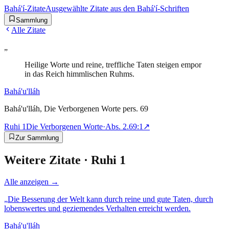
Bahá'í-Zitate
Ausgewählte Zitate aus den Bahá'í-Schriften
Sammlung
Alle Zitate
„
Heilige Worte und reine, treffliche Taten steigen empor
in das Reich himmlischen Ruhms.
Bahá'u'lláh
Bahá'u'lláh, Die Verborgenen Worte pers. 69
Ruhi 1
Die Verborgenen Worte
·
Abs.
2.69:1
↗
Zur Sammlung
Weitere Zitate ·
Ruhi 1
Alle anzeigen →
„
Die Besserung der Welt kann durch reine und gute Taten, durch
lobenswertes und geziemendes Verhalten erreicht werden.
Bahá'u'lláh