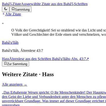
Bahá'í-Zitate
Ausgewählte Zitate aus den Bahá'í-Schriften
Sammlung
Alle Zitate
„
O Volk der Gerechtigkeit! Sei so strahlend wie das Licht und s
Völker und Geschlechter der Erde einen und verschmelzen, wo
Bahá'u'lláh
Bahá'u'lláh, Ährenlese 43:7
Hass
Ährenlese aus den Schriften Bahá'u'lláhs
·
Abs.
43:7
↗
Zur Sammlung
Weitere Zitate ·
Hass
Alle anzeigen →
„
Das Erhabenste Wesen spricht: O ihr Menschenkinder! Der Hauptzwec
den Geist der Liebe und Verbundenheit unter den Menschen zu pflegen.
unverrückbare Grundlage. Was immer auf dieser Grundlage errichtet i
untergraben.