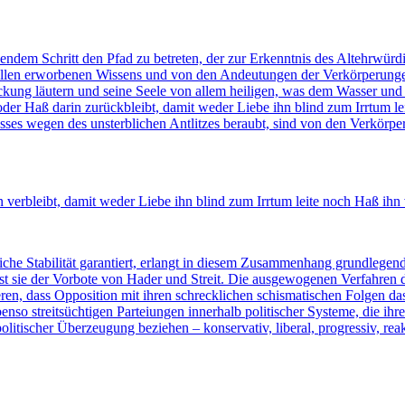
ndem Schritt den Pfad zu betreten, der zur Erkenntnis des Altehrwürdig
llen erworbenen Wissens und von den Andeutungen der Verkörperungen 
kung läutern und seine Seele von allem heiligen, was dem Wasser und 
oder Haß darin zurückbleibt, damit weder Liebe ihn blind zum Irrtum 
ses wegen des unsterblichen Antlitzes beraubt, sind von den Verkörperu
n verbleibt, damit weder Liebe ihn blind zum Irrtum leite noch Haß ihn
liche Stabilität garantiert, erlangt in diesem Zusammenhang grundlegen
t ist sie der Vorbote von Hader und Streit. Die ausgewogenen Verfahren
ren, dass Opposition mit ihren schrecklichen schismatischen Folgen da
 ebenso streitsüchtigen Parteiungen innerhalb politischer Systeme, die 
litischer Überzeugung beziehen – konservativ, liberal, progressiv, rea