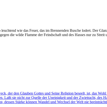
o leuchtend wie das Feuer, das im Brennenden Busche lodert. Der Glanz
gegen die wilde Flamme der Feindschaft und des Hasses nur zu Streit 
k, der den Glauben Gottes und Seine Religion beseelt, ist, das Wohl 
 Laßt sie nicht zur Quelle der Uneinigkeit und der Zwietracht, des Has
st, dessen Stärke können Wandel und Wechsel der Welt nie beeinträcht