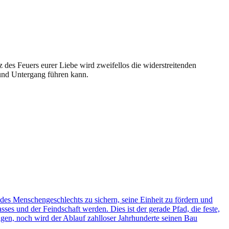
 des Feuers eurer Liebe wird zweifellos die widerstreitenden
und Untergang führen kann.
des Menschengeschlechts zu sichern, seine Einheit zu fördern und
ses und der Feindschaft werden. Dies ist der gerade Pfad, die feste,
igen, noch wird der Ablauf zahlloser Jahrhunderte seinen Bau