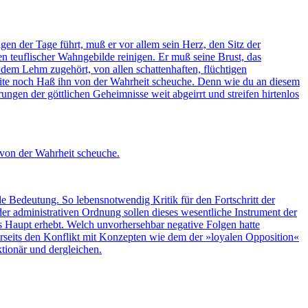
en der Tage führt, muß er vor allem sein Herz, den Sitz der
teuflischer Wahngebilde reinigen. Er muß seine Brust, das
dem Lehm zugehört, von allen schattenhaften, flüchtigen
leite noch Haß ihn von der Wahrheit scheuche. Denn wie du an diesem
ngen der göttlichen Geheimnisse weit abgeirrt und streifen hirtenlos
 von der Wahrheit scheuche.
de Bedeutung. So lebensnotwendig Kritik für den Fortschritt der
 der administrativen Ordnung sollen dieses wesentliche Instrument der
s Haupt erhebt. Welch unvorhersehbar negative Folgen hatte
ihrerseits den Konflikt mit Konzepten wie dem der »loyalen Opposition«
ktionär und dergleichen.