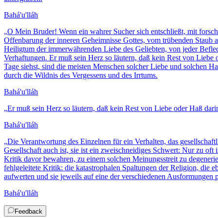
Bahá'u'lláh
„
O Mein Bruder! Wenn ein wahrer Sucher sich entschließt, mit forsche
Offenbarung der inneren Geheimnisse Gottes, vom trübenden Staub a
Heiligtum der immerwährenden Liebe des Geliebten, von jeder Beflec
Verhaftungen. Er muß sein Herz so läutern, daß kein Rest von Liebe 
Tage siehst, sind die meisten Menschen solcher Liebe und solchen Has
durch die Wildnis des Vergessens und des Irrtums.
Bahá'u'lláh
„
Er muß sein Herz so läutern, daß kein Rest von Liebe oder Haß dari
Bahá'u'lláh
„
Die Verantwortung des Einzelnen für ein Verhalten, das gesellschaft
Gesellschaft auch ist, sie ist ein zweischneidiges Schwert: Nur zu of
Kritik davor bewahren, zu einem solchen Meinungsstreit zu degenerie
fehlgeleitete Kritik: die katastrophalen Spaltungen der Religion, die
aufwerten und sie jeweils auf eine der verschiedenen Ausformungen po
Bahá'u'lláh
Feedback