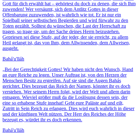
Gott für dich erwählt hat – gehörtest du doch zu denen, die sich Ihm
zuwenden! Wer versäumt, sich dem Antlitz Gottes in dieser
Offenbarung zuzuwenden, ist wahrlich wie tot. Er ist nur ein
Spielball seiner selbstischen Begierden und wird fürwahr zu den
Toten gezählt. Solltest du wünschen, die Last der Herrschaft zu
tragen, so trage sie, um der Sache deines Herrn beizustehen.
Gepriesen sei diese Stufe, auf der jeder, der sie erreicht, zu allem
Heil gelangt ist, das von Ihm, dem Allwissenden, dem Allweisen,
ausgeht.
Bahá'u'lláh
„
Bei der Gerechtigkeit Gottes! Wir haben nicht den Wunsch, Hand
an eure Reiche zu legen. Unser Auftrag ist, von den Herzen der
Menschen Besitz zu ergreifen. Auf sie sind die Augen Bahás
gerichtet. Dies bezeugt das Reich der Namen, könntet ihr es doch
verstehen. Wer seinem Herrn folgt, wird der Welt und allem darin
entsagen. Wieviel größer muß da die Loslösung dessen sein, der
eine so erhabene Stufe innehat! Gebt eure Paläste auf und eilt,
Zutritt in Sein Reich zu erlangen. Dies wird euch wahrlich in dieser
und der künftigen Welt nützen. Der Herr des Reiches der Höhe
bezeugt es, würdet ihr es doch erkennen.
Bahá'u'lláh