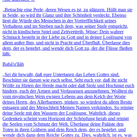
„
Betrachte eine Perle, deren Wesen es ist, zu glänzen. Hüllt man sie
in Seide, so wird ihr Glanz und ihre Schönheit verdeckt. Ebenso
liegt die Würde des Menschen in der Vortrefflichkeit seines
Verhaltens und im Streben nach dem, was seiner Stufe entspricht,
nicht in kindischem Spiel und Zeitvertreib. Wisse: Dein wahrer
Schmuck besteht in der Liebe zu Gott und in deiner Loslösung von
allem außer Ihm, und nicht in Pracht und Überfluß. Überlasse dies
dem, der es begehrt, und wende dich Gott zu, der die Flüsse fließen
läßt.
Bahá'u'lláh
„
Sei dir bewußt, daß eure Untertanen das Lehen Gottes sind.
Beschützt sie darum wie euch selbst. Seht euch vor, daß ihr nicht
Wölfe zu Hirten der Herde macht oder daß Stolz und Hochmut euch
hindern, euch der Armen und Verlassenen anzunehmen. Wolltest du
vom mystischen Wein ewigen Lebens aus dem Kelch der Worte
deines Herrn, des Allerbarmers, trinken, so würdest du allem Besitz
entsagen und der Menschheit Meinen Namen verkünden. So reinige
deine Seele mit den Wassern der Loslösung. Wahrlich, dieses
Gedenken scheint vom Horizont der Schöpfung herab und reinigt
die Seelen vom Schmutz der Welt. Überlasse deine Paläste den
Toten in ihren Gräbern und dein Reich dem, der es begehrt, und
wende dich dann dem Reiche Gottes zu. Dies, wahrlich, ist es, was