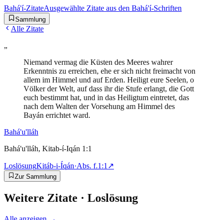
Bahá'í-Zitate
Ausgewählte Zitate aus den Bahá'í-Schriften
Sammlung
Alle Zitate
„
Niemand vermag die Küsten des Meeres wahrer
Erkenntnis zu erreichen, ehe er sich nicht freimacht von
allem im Himmel und auf Erden. Heiligt eure Seelen, o
Völker der Welt, auf dass ihr die Stufe erlangt, die Gott
euch bestimmt hat, und in das Heiligtum eintretet, das
nach dem Walten der Vorsehung am Himmel des
Bayán errichtet ward.
Bahá'u'lláh
Bahá'u'lláh, Kitab-í-Iqán 1:1
Loslösung
Kitáb-i-Íqán
·
Abs.
f.1:1
↗
Zur Sammlung
Weitere Zitate ·
Loslösung
Alle anzeigen →