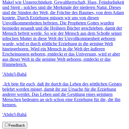
Makel wie Ungerechtigkeit, Gewaltherrschaft, Hass, Feindseligkeit
und Streit - solches sind die Merkmale der niederen Natur. Dieses
sind die Sünden der Welt, die Früchte des Baumes, von dem Adam
kostete. Durch Erziehung müssen wir uns von diesen
Unvollkommenheiten befreien. Die Propheten Gottes wurden
hernieder gesandt und die Heiligen Bücher geschrieben, damit der
Mensch befreit werde. So wie der Mensch aus dem Schoße seiner
irdischen Mutter in diese Welt der Unvollkommenheit geboren
wurde, wird er durch göttliche Erziehung in die geistige Welt
hineingeboren. Wird ein Mensch in die Welt der äußeren
Erscheinungen geboren, entdeckt er das Universum, wird er aber
aus dieser Welt in die geistige Welt geboren, entdeckt er das
Himmelreich.
'Abdu'l-Bahá
„
Ich bete für euch, daß ihr durch das Leben des göttlichen Geistes
belehrt werden möget, damit ihr zur Ursache für die Erziehung
anderer werdet. Das Leben und die Gesittung eines geistigen
Menschen bedeuten an sich schon eine Erziehung für die, die ihn
kennen.
'Abdu'l-Bahá
Feedback