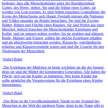
bedeutet, dass alle Menschenkinder unter der Barmherzigkeit
Gottes, des Herrn, stehen. Sie sind die Söhne eines Gottes, sie
werden von Gott erzogen. Er setzt jedem einzelnen Gottesdiener die
Krone des Menschseins aufs Haupt. Deshalb müssen alle Nationen
und Völker einander als Brüder betrachten. Sie sind die Zweige,
Blätter, Blüten und Früchte eines Baumes. Sie sind Perlen aus einer
Muschel. Jedoch brauchen die Menschenkinder Erziehung und
Kultur, und sie müssen poliert werden, bis sie strahlen und glänzen.
Beide, Männer und Frauen, sollten die gleiche Erziehung erhalten
und als gleichwertig betrachtet werden. Rassische, vaterländische,
religiöse und Klassenvorurteile waren und sind die Ursache für den
Niedergang der Menschheit.
'Abdu'l-Bahá
„
Die Erziehung der Mädchen ist heute wichtiger als die der Jungen,
denn sie sind die Mütter der kommenden Generation. Alle haben die
Pflicht, sich um die Kinder zu kümmern. Wer keine Kinder hat,
sollte möglichst die Verantwortung für die Erziehung eines Kindes
übernehmen.
'Abdu'l-Bahá
„
Das Böse ist die Unvollkommenheit. Sünde ist der Zustand des
Menschen in der Welt der niederen Natur, denn in der Natur gibt es