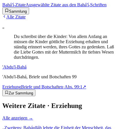
Bahá'í-Zitate
Ausgewählte Zitate aus den Bahá'í-Schriften
Sammlung
Alle Zitate
„
Du schreibst über die Kinder: Von allem Anfang an
müssen die Kinder göttliche Erziehung erhalten und
ständig erinnert werden, ihres Gottes zu gedenken. Laß
die Liebe Gottes mit der Muttermilch ihr tiefstes Wesen
durchdringen.
'Abdu'l-Bahá
'Abdu'l-Bahá, Briefe und Botschaften 99
Erziehung
Briefe und Botschaften
·
Abs.
99:1
↗
Zur Sammlung
Weitere Zitate ·
Erziehung
Alle anzeigen →
„
Zweitens: Baháulláh lehrte die Einheit der Menschheit, das