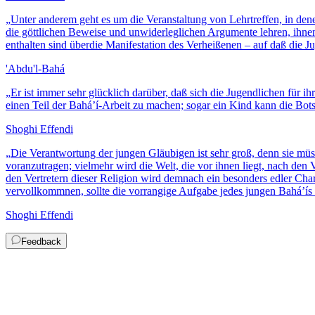
„
Unter anderem geht es um die Veranstaltung von Lehrtreffen, in den
die göttlichen Beweise und unwiderleglichen Argumente lehren, ihnen
enthalten sind überdie Manifestation des Verheißenen – auf daß die
'Abdu'l-Bahá
„
Er ist immer sehr glücklich darüber, daß sich die Jugendlichen für 
einen Teil der Bahá’í-Arbeit zu machen; sogar ein Kind kann die Bot
Shoghi Effendi
„
Die Verantwortung der jungen Gläubigen ist sehr groß, denn sie müs
voranzutragen; vielmehr wird die Welt, die vor ihnen liegt, nach den 
den Vertretern dieser Religion wird demnach ein besonders edler Cha
vervollkommnen, sollte die vorrangige Aufgabe jedes jungen Bahá’ís 
Shoghi Effendi
Feedback