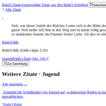
Bahá'í-Zitate
Ausgewählte Zitate aus den Bahá'í-Schriften
Sammlun
Alle Zitate
„
Sieh, wie dieser Sadrih des Ridváns Gottes sich in der Blüte d
ganze Welt stellte sich Ihm in den Weg und ist damit völlig ge
so strahlender brannte die Flamme Seiner Liebe. All dies ist off
Bahá'u'lláh
Bahá'u'lláh, Kitáb-i-Iqán 2:161
Jugend
Kitáb-i-Íqán
·
Abs.
161
↗
Zur Sammlung
Weitere Zitate ·
Jugend
Alle anzeigen →
„
Ermutigt die Schulkinder von Jugend auf, wohlgesetzte Reden zu halt
auszudrücken.
'Abdu'l-Bahá