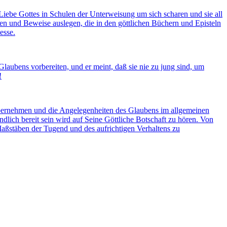
Liebe Gottes in Schulen der Unterweisung um sich scharen und sie all
en und Beweise auslegen, die in den göttlichen Büchern und Episteln
esse.
Glaubens vorbereiten, und er meint, daß sie nie zu jung sind, um
!
u übernehmen und die Angelegenheiten des Glaubens im allgemeinen
ndlich bereit sein wird auf Seine Göttliche Botschaft zu hören. Von
Maßstäben der Tugend und des aufrichtigen Verhaltens zu