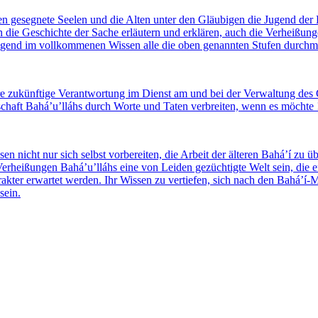
en gesegnete Seelen und die Alten unter den Gläubigen die Jugend der 
 die Geschichte der Sache erläutern und erklären, auch die Verheißung
 Jugend im vollkommenen Wissen alle die oben genannten Stufen durchm
ihre zukünftige Verantwortung im Dienst am und bei der Verwaltung des 
schaft Bahá’u’lláhs durch Worte und Taten verbreiten, wenn es möchte 
sen nicht nur sich selbst vorbereiten, die Arbeit der älteren Bahá’í z
Verheißungen Bahá’u’lláhs eine von Leiden gezüchtigte Welt sein, die e
rakter erwartet werden. Ihr Wissen zu vertiefen, sich nach den Bahá’í-
sein.