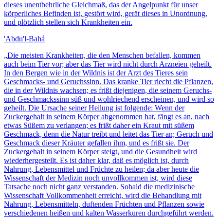
dieses unentbehrliche Gleichmaß, das der Angelpunkt für unser
körperliches Befinden ist, gestört wird, gerät dieses in Unordnung,
und plötzlich stellen sich Krankheiten ein.
'Abdu'l-Bahá
„
Die meisten Krankheiten, die den Menschen befallen, kommen
auch beim Tier vor; aber das Tier wird nicht durch Arzneien geheilt.
In den Bergen wie in der Wildnis ist der Arzt des Tieres sein
Geschmacks- und Geruchssinn. Das kranke Tier riecht die Pflanzen,
die in der Wildnis wachsen; es frißt diejenigen, die seinem Geruchs-
und Geschmackssinn süß und wohlriechend erscheinen, und wird so
geheilt. Die Ursache seiner Heilung ist folgende: Wenn der
Zuckergehalt in seinem Körper abgenommen hat, fängt es an, nach
etwas Süßem zu verlangen; es frißt daher ein Kraut mit süßem
Geschmack, denn die Natur treibt und leitet das Tier an; Geruch und
Geschmack dieser Kräuter gefallen ihm, und es frißt sie. Der
Zuckergehalt in seinem Körper steigt, und die Gesundheit wird
wiederhergestellt. Es ist daher klar, daß es möglich ist, durch
Nahrung, Lebensmittel und Früchte zu heilen; da aber heute die
Wissenschaft der Medizin noch unvollkommen ist, wird diese
Tatsache noch nicht ganz verstanden. Sobald die medizinische
Wissenschaft Vollkommenheit erreicht, wird die Behandlung mit
Nahrung, Lebensmitteln, duftenden Früchten und Pflanzen sowie
verschiedenen heißen und kalten Wasserkuren durchgeführt werden.