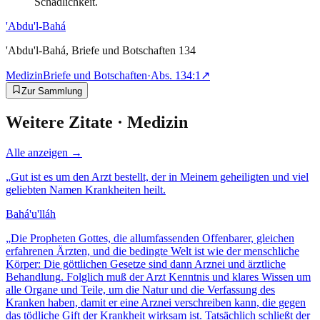
Schädlichkeit.
'Abdu'l-Bahá
'Abdu'l-Bahá, Briefe und Botschaften 134
Medizin
Briefe und Botschaften
·
Abs.
134:1
↗
Zur Sammlung
Weitere Zitate ·
Medizin
Alle anzeigen →
„
Gut ist es um den Arzt bestellt, der in Meinem geheiligten und viel
geliebten Namen Krankheiten heilt.
Bahá'u'lláh
„
Die Propheten Gottes, die allumfassenden Offenbarer, gleichen
erfahrenen Ärzten, und die bedingte Welt ist wie der menschliche
Körper: Die göttlichen Gesetze sind dann Arznei und ärztliche
Behandlung. Folglich muß der Arzt Kenntnis und klares Wissen um
alle Organe und Teile, um die Natur und die Verfassung des
Kranken haben, damit er eine Arznei verschreiben kann, die gegen
das tödliche Gift der Krankheit wirksam ist. Tatsächlich schließt der