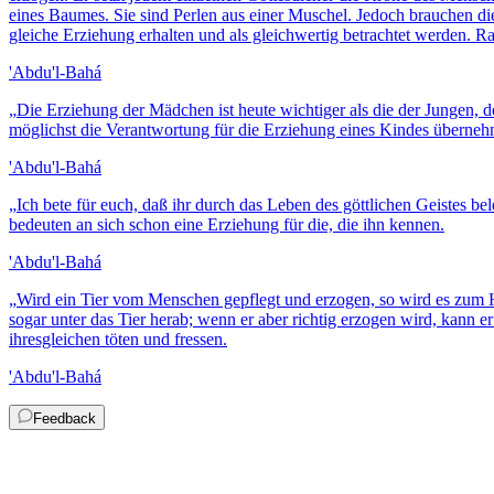
eines Baumes. Sie sind Perlen aus einer Muschel. Jedoch brauchen di
gleiche Erziehung erhalten und als gleichwertig betrachtet werden. R
'Abdu'l-Bahá
„
Die Erziehung der Mädchen ist heute wichtiger als die der Jungen, 
möglichst die Verantwortung für die Erziehung eines Kindes überne
'Abdu'l-Bahá
„
Ich bete für euch, daß ihr durch das Leben des göttlichen Geistes b
bedeuten an sich schon eine Erziehung für die, die ihn kennen.
'Abdu'l-Bahá
„
Wird ein Tier vom Menschen gepflegt und erzogen, so wird es zum Ha
sogar unter das Tier herab; wenn er aber richtig erzogen wird, kann
ihresgleichen töten und fressen.
'Abdu'l-Bahá
Feedback