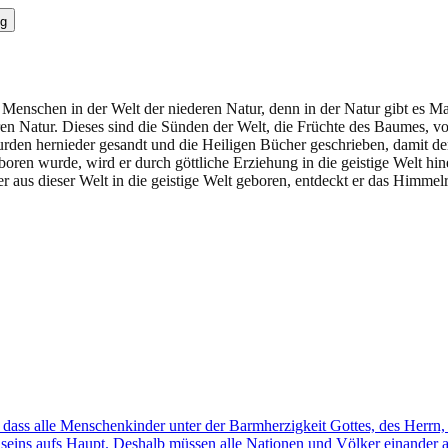
g
Menschen in der Welt der niederen Natur, denn in der Natur gibt es Ma
deren Natur. Dieses sind die Sünden der Welt, die Früchte des Baumes
rden hernieder gesandt und die Heiligen Bücher geschrieben, damit d
boren wurde, wird er durch göttliche Erziehung in die geistige Welt hi
 aus dieser Welt in die geistige Welt geboren, entdeckt er das Himmelr
, dass alle Menschenkinder unter der Barmherzigkeit Gottes, des Herrn, 
seins aufs Haupt. Deshalb müssen alle Nationen und Völker einander als