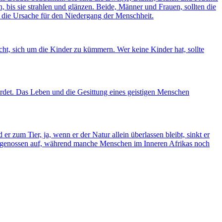
 bis sie strahlen und glänzen. Beide, Männer und Frauen, sollten die
nd die Ursache für den Niedergang der Menschheit.
cht, sich um die Kinder zu kümmern. Wer keine Kinder hat, sollte
werdet. Das Leben und die Gesittung eines geistigen Menschen
zum Tier, ja, wenn er der Natur allein überlassen bleibt, sinkt er
e Artgenossen auf, während manche Menschen im Inneren Afrikas noch