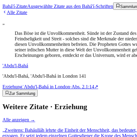
Bahá'í-Zitate
Ausgewählte Zitate aus den Bahá'í-Schriften
Sammlun
Alle Zitate
„
Das Böse ist die Unvollkommenheit. Sünde ist der Zustand des 
Feindseligkeit und Streit - solches sind die Merkmale der nie
diesen Unvollkommenheiten befreien. Die Propheten Gottes wu
seiner irdischen Mutter in diese Welt der Unvollkommenheit ge
Erscheinungen geboren, entdeckt er das Universum, wird er aber
'Abdu'l-Bahá
'Abdu'l-Bahá, 'Abdu'l-Bahá in London 141
Erziehung
ʿAbdu'l-Bahá in London
·
Abs.
2.1:14
↗
Zur Sammlung
Weitere Zitate ·
Erziehung
Alle anzeigen →
„
Zweitens: Baháulláh lehrte die Einheit der Menschheit, das bedeutet
erzogen. Er setzt jedem einzelnen Gottesdiener die Krone des Mensch