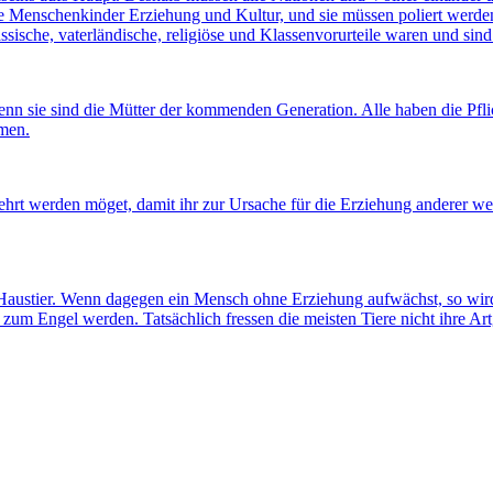
e Menschenkinder Erziehung und Kultur, und sie müssen poliert werden,
assische, vaterländische, religiöse und Klassenvorurteile waren und si
denn sie sind die Mütter der kommenden Generation. Alle haben die Pfli
hmen.
elehrt werden möget, damit ihr zur Ursache für die Erziehung anderer 
ustier. Wenn dagegen ein Mensch ohne Erziehung aufwächst, so wird er 
 er zum Engel werden. Tatsächlich fressen die meisten Tiere nicht ihr