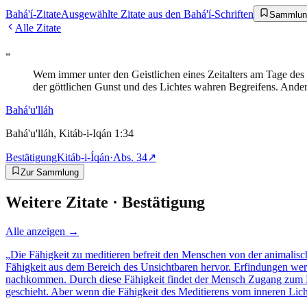
Bahá'í-Zitate
Ausgewählte Zitate aus den Bahá'í-Schriften
Sammlun
Alle Zitate
„
Wem immer unter den Geistlichen eines Zeitalters am Tage des
der göttlichen Gunst und des Lichtes wahren Begreifens. Ander
Bahá'u'lláh
Bahá'u'lláh, Kitáb-i-Iqán 1:34
Bestätigung
Kitáb-i-Íqán
·
Abs.
34
↗
Zur Sammlung
Weitere Zitate ·
Bestätigung
Alle anzeigen →
„
Die Fähigkeit zu meditieren befreit den Menschen von der animalisc
Fähigkeit aus dem Bereich des Unsichtbaren hervor. Erfindungen we
nachkommen. Durch diese Fähigkeit findet der Mensch Zugang zum Re
geschieht. Aber wenn die Fähigkeit des Meditierens vom inneren Lich