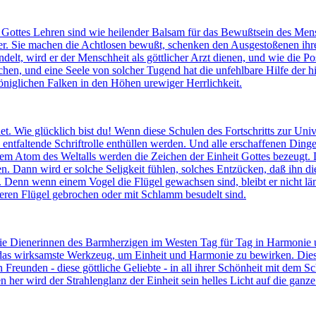
 Gottes Lehren sind wie heilender Balsam für das Bewußtsein des Men
äfer. Sie machen die Achtlosen bewußt, schenken den Ausgestoßenen ih
t, wird er der Menschheit als göttlicher Arzt dienen, und wie die Pos
hen, und eine Seele von solcher Tugend hat die unfehlbare Hilfe der
öniglichen Falken in den Höhen urewiger Herrlichkeit.
chnet. Wie glücklich bist du! Wenn diese Schulen des Fortschritts zur 
os entfaltende Schriftrolle enthüllen werden. Und alle erschaffenen Din
dem Atom des Weltalls werden die Zeichen der Einheit Gottes bezeugt
en. Dann wird er solche Seligkeit fühlen, solches Entzücken, daß ihn di
. Denn wenn einem Vogel die Flügel gewachsen sind, bleibt er nicht lä
ren Flügel gebrochen oder mit Schlamm besudelt sind.
 die Dienerinnen des Barmherzigen im Westen Tag für Tag in Harmonie 
nt das wirksamste Werkzeug, um Einheit und Harmonie zu bewirken. Dies
 Freunden - diese göttliche Geliebte - in all ihrer Schönheit mit dem 
 her wird der Strahlenglanz der Einheit sein helles Licht auf die ganz