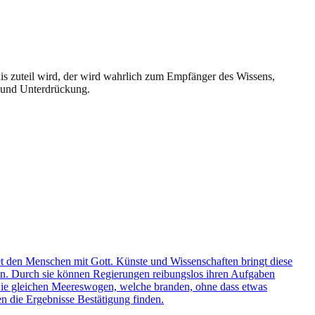
is zuteil wird, der wird wahrlich zum Empfänger des Wissens,
g und Unterdrückung.
et den Menschen mit Gott. Künste und Wissenschaften bringt diese
en. Durch sie können Regierungen reibungslos ihren Aufgaben
Sie gleichen Meereswogen, welche branden, ohne dass etwas
n die Ergebnisse Bestätigung finden.