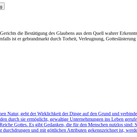
g
 Gerichts die Bestätigung des Glaubens aus dem Quell wahrer Erkenntn
nfalls ist er gebrandmarkt durch Torheit, Verleugnung, Gotteslästerun
hen Natur, geht der Wirklichkeit der Dinge auf den Grund und verbind
rden durch sie ermöglicht, gewaltige Unternehmungen ins Leben geruf
iche Gottes. Es gibt Gedanken, die für den Menschen nutzlos sind: 
t durchdrungen und mit göttlichen Attributen gekennzeichnet ist, werde