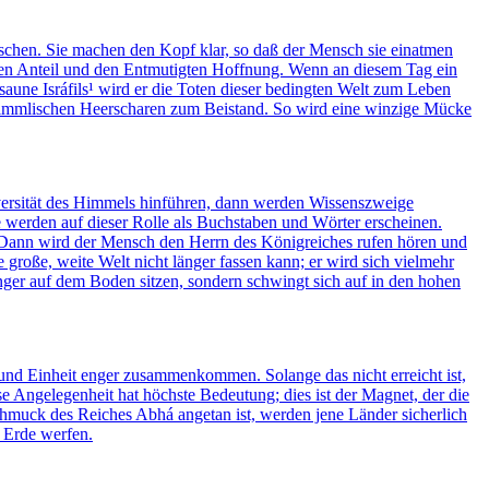
schen. Sie machen den Kopf klar, so daß der Mensch sie einatmen
ren Anteil und den Entmutigten Hoffnung. Wenn an diesem Tag ein
aune Isráfils¹ wird er die Toten dieser bedingten Welt zum Leben
 himmlischen Heerscharen zum Beistand. So wird eine winzige Mücke
Universität des Himmels hinführen, dann werden Wissenszweige
ge werden auf dieser Rolle als Buchstaben und Wörter erscheinen.
. Dann wird der Mensch den Herrn des Königreiches rufen hören und
e große, weite Welt nicht länger fassen kann; er wird sich vielmehr
nger auf dem Boden sitzen, sondern schwingt sich auf in den hohen
und Einheit enger zusammenkommen. Solange das nicht erreicht ist,
e Angelegenheit hat höchste Bedeutung; dies ist der Magnet, der die
Schmuck des Reiches Abhá angetan ist, werden jene Länder sicherlich
e Erde werfen.