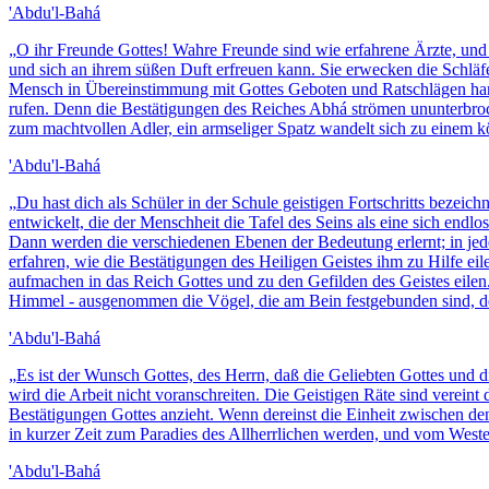
'Abdu'l-Bahá
„
O ihr Freunde Gottes! Wahre Freunde sind wie erfahrene Ärzte, und
und sich an ihrem süßen Duft erfreuen kann. Sie erwecken die Schl
Mensch in Übereinstimmung mit Gottes Geboten und Ratschlägen handel
rufen. Denn die Bestätigungen des Reiches Abhá strömen ununterbroc
zum machtvollen Adler, ein armseliger Spatz wandelt sich zu einem k
'Abdu'l-Bahá
„
Du hast dich als Schüler in der Schule geistigen Fortschritts bezei
entwickelt, die der Menschheit die Tafel des Seins als eine sich endl
Dann werden die verschiedenen Ebenen der Bedeutung erlernt; in je
erfahren, wie die Bestätigungen des Heiligen Geistes ihm zu Hilfe eil
aufmachen in das Reich Gottes und zu den Gefilden des Geistes eilen
Himmel - ausgenommen die Vögel, die am Bein festgebunden sind, de
'Abdu'l-Bahá
„
Es ist der Wunsch Gottes, des Herrn, daß die Geliebten Gottes und
wird die Arbeit nicht voranschreiten. Die Geistigen Räte sind verei
Bestätigungen Gottes anzieht. Wenn dereinst die Einheit zwischen den
in kurzer Zeit zum Paradies des Allherrlichen werden, und vom Westen
'Abdu'l-Bahá