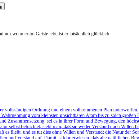
g
 nur wenn er im Geiste lebt, ist er tatsächlich glücklich.
iner vollständigen Ordnung und einem vollkommenen Plan unterworfen,
iger Wahrnehmung vom kleinsten unsichtbaren Atom bis zu solch großen
und Zusammensetzung, sei es in ihrer Form und Bewegung, den höchste
 selbst betrachtet, sieht man, daß sie weder Verstand noch Willen besit
ß es fließt, und es tut dies ohne Willen und Verstand; die Natur der Son
Willen und Verstand auf. Damit ist klar erwiesen, daß alle natürlichen