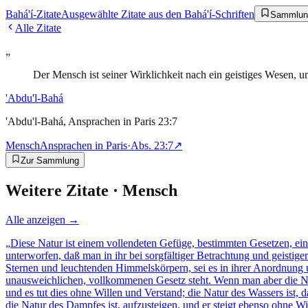
Bahá'í-Zitate
Ausgewählte Zitate aus den Bahá'í-Schriften
Sammlun
Alle Zitate
„
Der Mensch ist seiner Wirklichkeit nach ein geistiges Wesen, und
'Abdu'l-Bahá
'Abdu'l-Bahá, Ansprachen in Paris 23:7
Mensch
Ansprachen in Paris
·
Abs.
23:7
↗
Zur Sammlung
Weitere Zitate ·
Mensch
Alle anzeigen →
„
Diese Natur ist einem vollendeten Gefüge, bestimmten Gesetzen, e
unterworfen, daß man in ihr bei sorgfältiger Betrachtung und geist
Sternen und leuchtenden Himmelskörpern, sei es in ihrer Anordnung 
unausweichlichen, vollkommenen Gesetz steht. Wenn man aber die Natur
und es tut dies ohne Willen und Verstand; die Natur des Wassers ist, da
die Natur des Dampfes ist, aufzusteigen, und er steigt ebenso ohne 