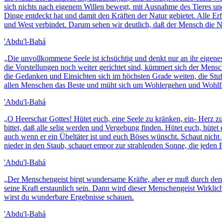
sich nichts nach eigenem Willen bewegt, mit Ausnahme des Tieres un
Dinge entdeckt hat und damit den Kräften der Natur gebietet. Alle Er
und West verbindet. Darum sehen wir deutlich, daß der Mensch die Na
'Abdu'l-Bahá
„
Die unvollkommene Seele ist ichsüchtig und denkt nur an ihr eigen
die Vorstellungen noch weiter gerichtet sind, kümmert sich der Men
die Gedanken und Einsichten sich im höchsten Grade weiten, die Stu
allen Menschen das Beste und müht sich um Wohlergehen und Wohlfah
'Abdu'l-Bahá
„
O Heerschar Gottes! Hütet euch, eine Seele zu kränken, ein- Herz zu
bittet, daß alle selig werden und Vergebung finden. Hütet euch, hüte
auch wenn er ein Übeltäter ist und euch Böses wünscht. Schaut nicht 
nieder in den Staub, schauet empor zur strahlenden Sonne, die jeden 
'Abdu'l-Bahá
„
Der Menschengeist birgt wundersame Kräfte, aber er muß durch den He
seine Kraft erstaunlich sein. Dann wird dieser Menschengeist Wirkli
wirst du wunderbare Ergebnisse schauen.
'Abdu'l-Bahá