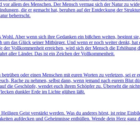
d vor allem des Menschen. Der Mensch vermag sich der Natur zu wider
findungen, die er gemacht hat, beruhen auf der Entdeckung der Struktur
tur beherrscht.
es Wohl. Aber wenn sich ihre Gedanken ein bißchen weiten, beginnt si
sch um das Glück seiner Mitbürger. Und wenn er noch weiter denkt, ha
fe der Vollkommenheit erreichen, wird sich der Mensch die Erhöhung 
rt aller Länder. Das ist ein Zeichen der Vollkommenheit.
 betrüben oder einen Menschen mit euren Worten zu verletzen, sei er eu
t euch, Rache zu nehmen, selbst dann, wenn jemand nach eurem Blut dürs
auf die Geschöpfe, wendet euch ihrem Schöpfer zu. Überseht die nichts
Flecken dunkler Erde im Lichte glühen läßt.
iligen Geist verstärkt werden. Was du anderes hörst, ist reine Einbil
chkeiten aufdecken und Geheimnisse enthüllen. Wende dein Herz ganz de