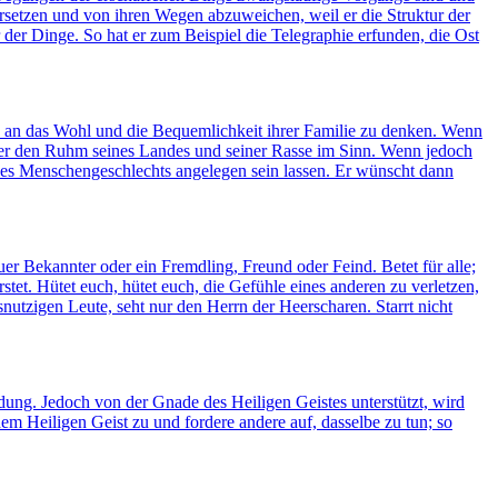
setzen und von ihren Wegen abzuweichen, weil er die Struktur der
 der Dinge. So hat er zum Beispiel die Telegraphie erfunden, die Ost
e, an das Wohl und die Bequemlichkeit ihrer Familie zu denken. Wenn
t er den Ruhm seines Landes und seiner Rasse im Sinn. Wenn jedoch
des Menschengeschlechts angelegen sein lassen. Er wünscht dann
er Bekannter oder ein Fremdling, Freund oder Feind. Betet für alle;
tet. Hütet euch, hütet euch, die Gefühle eines anderen zu verletzen,
nutzigen Leute, seht nur den Herrn der Heerscharen. Starrt nicht
dung. Jedoch von der Gnade des Heiligen Geistes unterstützt, wird
m Heiligen Geist zu und fordere andere auf, dasselbe zu tun; so