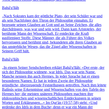
Bahá'u'lláh
„
Nach Sokrates kam der göttliche Plato, der sein Schüler war und
als sein Nachfolger den Thron der Philosophie einnahm. Er
bezeugte seinen Glauben an Gott und an Seine Zeichen, die alles
durchdringen, was war und sein wird. Dann kam Aristoteles, der
berühmte Mann der Wissenschaft. Er entdeckte die Kraft
gasförmiger Stoffe. Diese Männer, die als Führer des Volkes
hervorragen und berühmt sind, bekundeten alle ihren Glauben an
das unsterbliche Wesen, das die Zügel aller Wissenschaften in
Seinem Griff hält.
Bahá'u'lláh
„
In einem Seiner Sendschreiben erklärt Bahá'u'lláh: »Der erste, der
sich der Philosophie widmete, war Idrís. Das war sein Name.
Manche nennen ihn auch Hermes. In jeder Sprache hat er einen
besonderen Namen. Er hat in jedem Zweig der Philosophie
gründliche, überzeugende Feststellungen getroffen. Nach ihm leitete
Balínús seine Erkenntnisse und Wissenschaften von den Tafeln des
Hermes her; die meisten späteren Philosophen machten ihre
philosophischen und wissenschaftlichen Entdeckungen in seinen
Worten und Erklärungen...« Im Qur'án (19:57-58) steht: »Und
gedenke des Idrís in dem Buche; denn er war ein Mann der