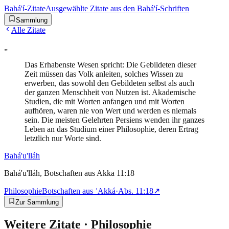
Bahá'í-Zitate
Ausgewählte Zitate aus den Bahá'í-Schriften
Sammlung
Alle Zitate
„
Das Erhabenste Wesen spricht: Die Gebildeten dieser
Zeit müssen das Volk anleiten, solches Wissen zu
erwerben, das sowohl den Gebildeten selbst als auch
der ganzen Menschheit von Nutzen ist. Akademische
Studien, die mit Worten anfangen und mit Worten
aufhören, waren nie von Wert und werden es niemals
sein. Die meisten Gelehrten Persiens wenden ihr ganzes
Leben an das Studium einer Philosophie, deren Ertrag
letztlich nur Worte sind.
Bahá'u'lláh
Bahá'u'lláh, Botschaften aus Akka 11:18
Philosophie
Botschaften aus ʿAkká
·
Abs.
11:18
↗
Zur Sammlung
Weitere Zitate ·
Philosophie