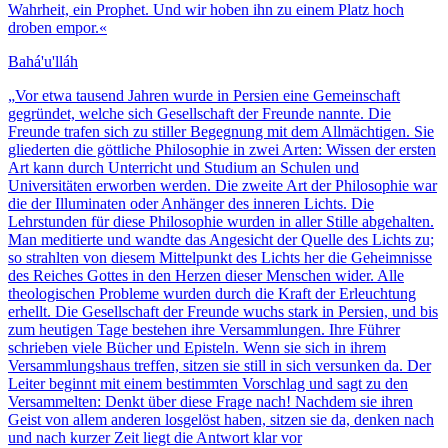
Wahrheit, ein Prophet. Und wir hoben ihn zu einem Platz hoch
droben empor.«
Bahá'u'lláh
„
Vor etwa tausend Jahren wurde in Persien eine Gemeinschaft
gegründet, welche sich Gesellschaft der Freunde nannte. Die
Freunde trafen sich zu stiller Begegnung mit dem Allmächtigen. Sie
gliederten die göttliche Philosophie in zwei Arten: Wissen der ersten
Art kann durch Unterricht und Studium an Schulen und
Universitäten erworben werden. Die zweite Art der Philosophie war
die der Illuminaten oder Anhänger des inneren Lichts. Die
Lehrstunden für diese Philosophie wurden in aller Stille abgehalten.
Man meditierte und wandte das Angesicht der Quelle des Lichts zu;
so strahlten von diesem Mittelpunkt des Lichts her die Geheimnisse
des Reiches Gottes in den Herzen dieser Menschen wider. Alle
theologischen Probleme wurden durch die Kraft der Erleuchtung
erhellt. Die Gesellschaft der Freunde wuchs stark in Persien, und bis
zum heutigen Tage bestehen ihre Versammlungen. Ihre Führer
schrieben viele Bücher und Episteln. Wenn sie sich in ihrem
Versammlungshaus treffen, sitzen sie still in sich versunken da. Der
Leiter beginnt mit einem bestimmten Vorschlag und sagt zu den
Versammelten: Denkt über diese Frage nach! Nachdem sie ihren
Geist von allem anderen losgelöst haben, sitzen sie da, denken nach
und nach kurzer Zeit liegt die Antwort klar vor