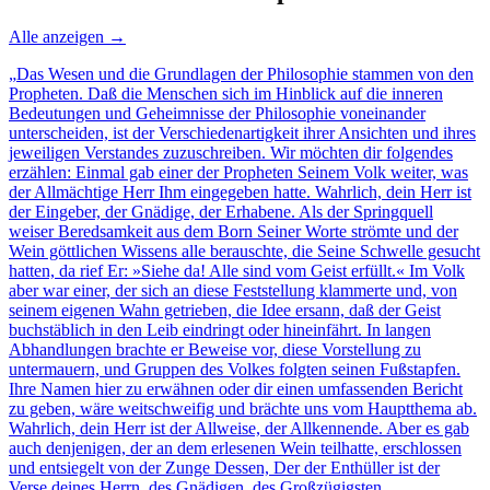
Alle anzeigen →
„
Das Wesen und die Grundlagen der Philosophie stammen von den
Propheten. Daß die Menschen sich im Hinblick auf die inneren
Bedeutungen und Geheimnisse der Philosophie voneinander
unterscheiden, ist der Verschiedenartigkeit ihrer Ansichten und ihres
jeweiligen Verstandes zuzuschreiben. Wir möchten dir folgendes
erzählen: Einmal gab einer der Propheten Seinem Volk weiter, was
der Allmächtige Herr Ihm eingegeben hatte. Wahrlich, dein Herr ist
der Eingeber, der Gnädige, der Erhabene. Als der Springquell
weiser Beredsamkeit aus dem Born Seiner Worte strömte und der
Wein göttlichen Wissens alle berauschte, die Seine Schwelle gesucht
hatten, da rief Er: »Siehe da! Alle sind vom Geist erfüllt.« Im Volk
aber war einer, der sich an diese Feststellung klammerte und, von
seinem eigenen Wahn getrieben, die Idee ersann, daß der Geist
buchstäblich in den Leib eindringt oder hineinfährt. In langen
Abhandlungen brachte er Beweise vor, diese Vorstellung zu
untermauern, und Gruppen des Volkes folgten seinen Fußstapfen.
Ihre Namen hier zu erwähnen oder dir einen umfassenden Bericht
zu geben, wäre weitschweifig und brächte uns vom Hauptthema ab.
Wahrlich, dein Herr ist der Allweise, der Allkennende. Aber es gab
auch denjenigen, der an dem erlesenen Wein teilhatte, erschlossen
und entsiegelt von der Zunge Dessen, Der der Enthüller ist der
Verse deines Herrn, des Gnädigen, des Großzügigsten.