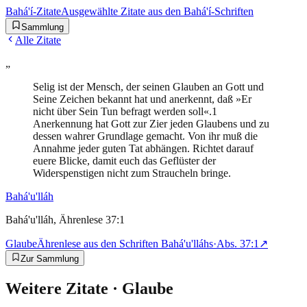
Bahá'í-Zitate
Ausgewählte Zitate aus den Bahá'í-Schriften
Sammlung
Alle Zitate
„
Selig ist der Mensch, der seinen Glauben an Gott und
Seine Zeichen bekannt hat und anerkennt, daß »Er
nicht über Sein Tun befragt werden soll«.1
Anerkennung hat Gott zur Zier jeden Glaubens und zu
dessen wahrer Grundlage gemacht. Von ihr muß die
Annahme jeder guten Tat abhängen. Richtet darauf
euere Blicke, damit euch das Geflüster der
Widerspenstigen nicht zum Straucheln bringe.
Bahá'u'lláh
Bahá'u'lláh, Ährenlese 37:1
Glaube
Ährenlese aus den Schriften Bahá'u'lláhs
·
Abs.
37:1
↗
Zur Sammlung
Weitere Zitate ·
Glaube