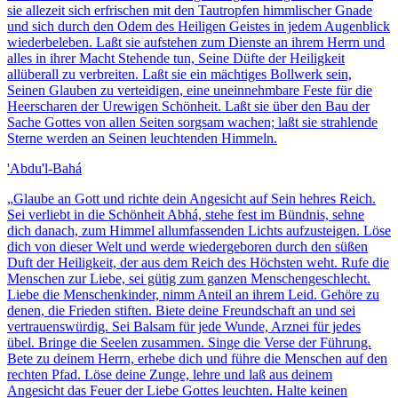
sie allezeit sich erfrischen mit den Tautropfen himmlischer Gnade
und sich durch den Odem des Heiligen Geistes in jedem Augenblick
wiederbeleben. Laßt sie aufstehen zum Dienste an ihrem Herrn und
alles in ihrer Macht Stehende tun, Seine Düfte der Heiligkeit
allüberall zu verbreiten. Laßt sie ein mächtiges Bollwerk sein,
Seinen Glauben zu verteidigen, eine uneinnehmbare Feste für die
Heerscharen der Urewigen Schönheit. Laßt sie über den Bau der
Sache Gottes von allen Seiten sorgsam wachen; laßt sie strahlende
Sterne werden an Seinen leuchtenden Himmeln.
'Abdu'l-Bahá
„
Glaube an Gott und richte dein Angesicht auf Sein hehres Reich.
Sei verliebt in die Schönheit Abhá, stehe fest im Bündnis, sehne
dich danach, zum Himmel allumfassenden Lichts aufzusteigen. Löse
dich von dieser Welt und werde wiedergeboren durch den süßen
Duft der Heiligkeit, der aus dem Reich des Höchsten weht. Rufe die
Menschen zur Liebe, sei gütig zum ganzen Menschengeschlecht.
Liebe die Menschenkinder, nimm Anteil an ihrem Leid. Gehöre zu
denen, die Frieden stiften. Biete deine Freundschaft an und sei
vertrauenswürdig. Sei Balsam für jede Wunde, Arznei für jedes
übel. Bringe die Seelen zusammen. Singe die Verse der Führung.
Bete zu deinem Herrn, erhebe dich und führe die Menschen auf den
rechten Pfad. Löse deine Zunge, lehre und laß aus deinem
Angesicht das Feuer der Liebe Gottes leuchten. Halte keinen