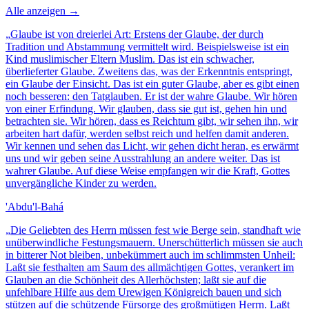
Alle anzeigen →
„
Glaube ist von dreierlei Art: Erstens der Glaube, der durch
Tradition und Abstammung vermittelt wird. Beispielsweise ist ein
Kind muslimischer Eltern Muslim. Das ist ein schwacher,
überlieferter Glaube. Zweitens das, was der Erkenntnis entspringt,
ein Glaube der Einsicht. Das ist ein guter Glaube, aber es gibt einen
noch besseren: den Tatglauben. Er ist der wahre Glaube. Wir hören
von einer Erfindung. Wir glauben, dass sie gut ist, gehen hin und
betrachten sie. Wir hören, dass es Reichtum gibt, wir sehen ihn, wir
arbeiten hart dafür, werden selbst reich und helfen damit anderen.
Wir kennen und sehen das Licht, wir gehen dicht heran, es erwärmt
uns und wir geben seine Ausstrahlung an andere weiter. Das ist
wahrer Glaube. Auf diese Weise empfangen wir die Kraft, Gottes
unvergängliche Kinder zu werden.
'Abdu'l-Bahá
„
Die Geliebten des Herrn müssen fest wie Berge sein, standhaft wie
unüberwindliche Festungsmauern. Unerschütterlich müssen sie auch
in bitterer Not bleiben, unbekümmert auch im schlimmsten Unheil:
Laßt sie festhalten am Saum des allmächtigen Gottes, verankert im
Glauben an die Schönheit des Allerhöchsten; laßt sie auf die
unfehlbare Hilfe aus dem Urewigen Königreich bauen und sich
stützen auf die schützende Fürsorge des großmütigen Herrn. Laßt