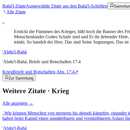
Bahá'í-Zitate
Ausgewählte Zitate aus den Bahá'í-Schriften
Sammlun
Alle Zitate
„
Erstickt die Flammen des Krieges, hißt hoch die Banner des Frie
Menschenkinder Gottes Schafe sind und Er ihr liebender Hirte,
tränkt. So handelt der Herr. Das sind Seine Segnungen. Das ist
'Abdu'l-Bahá
'Abdu'l-Bahá, Briefe und Botschaften 17:4
Krieg
Briefe und Botschaften
·
Abs.
17:4
↗
Zur Sammlung
Weitere Zitate ·
Krieg
Alle anzeigen →
„
Wie können Menschen von morgens bis abends kämpfen, einander töt
haben beim Kampf einen unmittelbaren und vernünftigeren Anlass für
'Abdu'l-Bahá