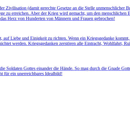
r Zivilisation (damit gerechte Gesetze an die Stelle unmenschlicher B
Wege zu erreichen. Aber der Krieg wird gemacht, um den menschlichen 
nd das Herz von Hunderten von Männern und Frauen gebrochen!
abt, auf Liebe und Einigkeit zu richten. Wenn ein Kriegsgedanke kommt
htet werden. Kriegsgedanken zerstören alle Eintracht, Wohlfahrt, Ru
 die Soldaten Gottes einander die Hände. So mag durch die Gnade Gottes
t für ein unerreichbares Idealbild!