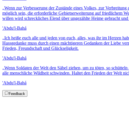
„
Wenn zur Verbesserung der Zustände eines Volkes, zur Verbreitung de
möglich sein, die erforderliche Gebietserweiterung auf friedlichem 
willen wird schreckliches Elend über ungezählte Heime gebracht u
'Abdu'l-Bahá
„
Ich heiße euch alle und jeden von euch, alles, was ihr im Herzen h
Hassgedanke muss durch einen mächtigeren Gedanken der Liebe vernic
Frieden, Freundschaft und Glückseligkeit.
'Abdu'l-Bahá
„
Wenn Soldaten der Welt den Säbel ziehen, um zu töten, so schütteln
alle menschliche Wildheit schwinden. Haltet den Frieden der Welt nich
'Abdu'l-Bahá
Feedback