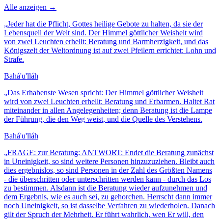
Alle anzeigen →
„
Jeder hat die Pflicht, Gottes heilige Gebote zu halten, da sie der
Lebensquell der Welt sind. Der Himmel göttlicher Weisheit wird
von zwei Leuchten erhellt: Beratung und Barmherzigkeit, und das
Königszelt der Weltordnung ist auf zwei Pfeilern errichtet: Lohn und
Strafe.
Bahá'u'lláh
„
Das Erhabenste Wesen spricht: Der Himmel göttlicher Weisheit
wird von zwei Leuchten erhellt: Beratung und Erbarmen. Haltet Rat
miteinander in allen Angelegenheiten; denn Beratung ist die Lampe
der Führung, die den Weg weist, und die Quelle des Verstehens.
Bahá'u'lláh
„
FRAGE: zur Beratung: ANTWORT: Endet die Beratung zunächst
in Uneinigkeit, so sind weitere Personen hinzuzuziehen. Bleibt auch
dies ergebnislos, so sind Personen in der Zahl des Größten Namens
- die überschritten oder unterschritten werden kann - durch das Los
zu bestimmen. Alsdann ist die Beratung wieder aufzunehmen und
dem Ergebnis, wie es auch sei, zu gehorchen. Herrscht dann immer
noch Uneinigkeit, so ist dasselbe Verfahren zu wiederholen. Danach
gilt der Spruch der Mehrheit. Er führt wahrlich, wen Er will, den