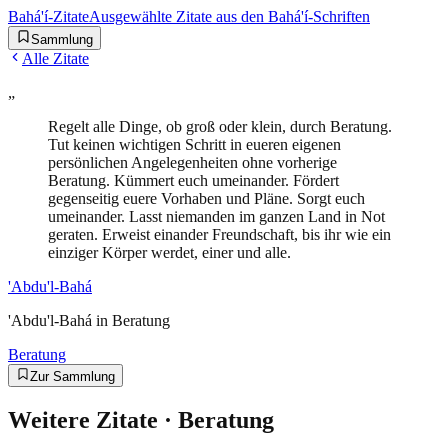
Bahá'í-Zitate
Ausgewählte Zitate aus den Bahá'í-Schriften
Sammlung
Alle Zitate
„
Regelt alle Dinge, ob groß oder klein, durch Beratung.
Tut keinen wichtigen Schritt in eueren eigenen
persönlichen Angelegenheiten ohne vorherige
Beratung. Kümmert euch umeinander. Fördert
gegenseitig euere Vorhaben und Pläne. Sorgt euch
umeinander. Lasst niemanden im ganzen Land in Not
geraten. Erweist einander Freundschaft, bis ihr wie ein
einziger Körper werdet, einer und alle.
'Abdu'l-Bahá
'Abdu'l-Bahá in Beratung
Beratung
Zur Sammlung
Weitere Zitate ·
Beratung