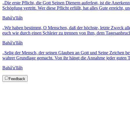
„
Die erste Pflicht, die Gott Seinen Dienern auferlegt, ist die Anerk
Schöpfung vertritt. Wer diese Pflicht erfüllt, hat alles Gute erreicht, u
Bahá'u'lláh
„
Wir haben bestimmt, O Menschen, daß der höchste, letzte Zweck aller 
euch wie durch einen Schleier zu trennen von Ihm, dem Tagesanbruch 
Bahá'u'lláh
„
Selig der Mensch, der seinen Glauben an Gott und Seine Zeichen be
wahrer Grundlage gemacht. Von ihr hängt die Annahme jeder guten Tat
Bahá'u'lláh
Feedback