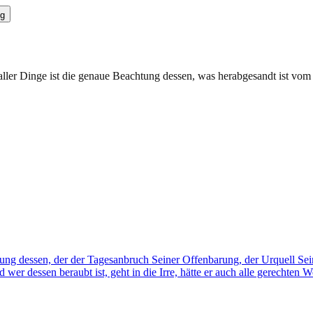
g
 aller Dinge ist die genaue Beachtung dessen, was herabgesandt ist vom 
ennung dessen, der der Tagesanbruch Seiner Offenbarung, der Urquell Se
nd wer dessen beraubt ist, geht in die Irre, hätte er auch alle gerechten 