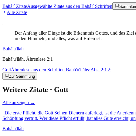
Bahá'í-Zitate
Ausgewählte Zitate aus den Bahá'í-Schriften
Sammlun
Alle Zitate
„
Der Anfang aller Dinge ist die Erkenntnis Gottes, und das Ziel
in den Himmeln, und alles, was auf Erden ist.
Bahá'u'lláh
Bahá'u'lláh, Ährenlese 2:1
Gott
Ährenlese aus den Schriften Bahá'u'lláhs
·
Abs.
2:1
↗
Zur Sammlung
Weitere Zitate ·
Gott
Alle anzeigen →
„
Die erste Pflicht, die Gott Seinen Dienern auferlegt, ist die Anerk
Schöpfung vertritt. Wer diese Pflicht erfüllt, hat alles Gute erreicht, u
Bahá'u'lláh