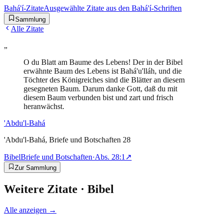
Bahá'í-Zitate
Ausgewählte Zitate aus den Bahá'í-Schriften
Sammlung
Alle Zitate
„
O du Blatt am Baume des Lebens! Der in der Bibel
erwähnte Baum des Lebens ist Bahá'u'lláh, und die
Töchter des Königreiches sind die Blätter an diesem
gesegneten Baum. Darum danke Gott, daß du mit
diesem Baum verbunden bist und zart und frisch
heranwächst.
'Abdu'l-Bahá
'Abdu'l-Bahá, Briefe und Botschaften 28
Bibel
Briefe und Botschaften
·
Abs.
28:1
↗
Zur Sammlung
Weitere Zitate ·
Bibel
Alle anzeigen →