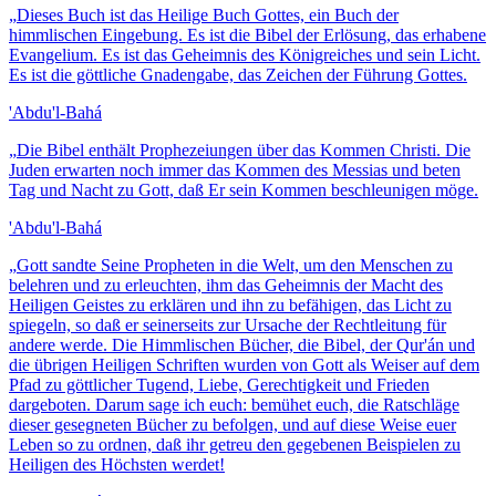
„
Dieses Buch ist das Heilige Buch Gottes, ein Buch der
himmlischen Eingebung. Es ist die Bibel der Erlösung, das erhabene
Evangelium. Es ist das Geheimnis des Königreiches und sein Licht.
Es ist die göttliche Gnadengabe, das Zeichen der Führung Gottes.
'Abdu'l-Bahá
„
Die Bibel enthält Prophezeiungen über das Kommen Christi. Die
Juden erwarten noch immer das Kommen des Messias und beten
Tag und Nacht zu Gott, daß Er sein Kommen beschleunigen möge.
'Abdu'l-Bahá
„
Gott sandte Seine Propheten in die Welt, um den Menschen zu
belehren und zu erleuchten, ihm das Geheimnis der Macht des
Heiligen Geistes zu erklären und ihn zu befähigen, das Licht zu
spiegeln, so daß er seinerseits zur Ursache der Rechtleitung für
andere werde. Die Himmlischen Bücher, die Bibel, der Qur'án und
die übrigen Heiligen Schriften wurden von Gott als Weiser auf dem
Pfad zu göttlicher Tugend, Liebe, Gerechtigkeit und Frieden
dargeboten. Darum sage ich euch: bemühet euch, die Ratschläge
dieser gesegneten Bücher zu befolgen, und auf diese Weise euer
Leben so zu ordnen, daß ihr getreu den gegebenen Beispielen zu
Heiligen des Höchsten werdet!