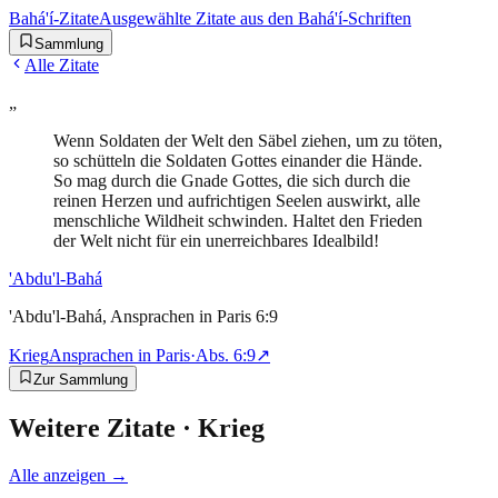
Bahá'í-Zitate
Ausgewählte Zitate aus den Bahá'í-Schriften
Sammlung
Alle Zitate
„
Wenn Soldaten der Welt den Säbel ziehen, um zu töten,
so schütteln die Soldaten Gottes einander die Hände.
So mag durch die Gnade Gottes, die sich durch die
reinen Herzen und aufrichtigen Seelen auswirkt, alle
menschliche Wildheit schwinden. Haltet den Frieden
der Welt nicht für ein unerreichbares Idealbild!
'Abdu'l-Bahá
'Abdu'l-Bahá, Ansprachen in Paris 6:9
Krieg
Ansprachen in Paris
·
Abs.
6:9
↗
Zur Sammlung
Weitere Zitate ·
Krieg
Alle anzeigen →