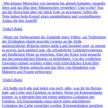
„
Wie können Menschen von morgens bis abends kämpfen, einander
töten und das Blut ihrer Mitmenschen vergießen? Und wofür? Nur,
um die Herrschaft über ein Stück Erde zu gewinnen! Selbst die
Tiere haben beim Kampf einen unmittelbaren und vernünftigeren
Anlass für den Angriff!
'Abdu'l-Bahá
„
Wenn zur Verbesserung der Zustände eines Volkes, zur Verbreitung
der Zivilisation (damit gerechte Gesetze an die Stelle
unmenschlicher Bräuche treten) mehr Land benötigt wird, so müsste
es gewiss auch möglich sein, die erforderliche Gebietserweiterung
auf friedlichem Wege zu erreichen. Aber der Krieg wird gemacht,
um den menschlichen Ehrgeiz zu befriedigen. Um des weltlichen
Gewinnes einiger weniger willen wird schreckliches Elend über
ungezählte Heime gebracht und das Herz von Hunderten von
Männern und Frauen gebrochen!
'Abdu'l-Bahá
„
Ich heiße euch alle und jeden von euch, alles, was ihr im Herzen
habt, auf Liebe und Einigkeit zu richten. Wenn ein Kriegsgedanke
kommt, so widersteht ihm mit einem stärkeren Gedanken des
Friedens. Ein Hassgedanke muss durch einen mächtigeren
Gedanken der Liebe vernichtet werden. Kriegsgedanken zerstören