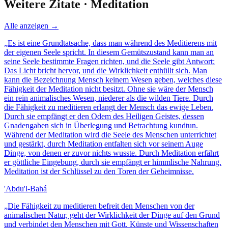
Weitere Zitate ·
Meditation
Alle anzeigen →
„
Es ist eine Grundtatsache, dass man während des Meditierens mit
der eigenen Seele spricht. In diesem Gemütszustand kann man an
seine Seele bestimmte Fragen richten, und die Seele gibt Antwort:
Das Licht bricht hervor, und die Wirklichkeit enthüllt sich. Man
kann die Bezeichnung Mensch keinem Wesen geben, welches diese
Fähigkeit der Meditation nicht besitzt. Ohne sie wäre der Mensch
ein rein animalisches Wesen, niederer als die wilden Tiere. Durch
die Fähigkeit zu meditieren erlangt der Mensch das ewige Leben.
Durch sie empfängt er den Odem des Heiligen Geistes, dessen
Gnadengaben sich in Überlegung und Betrachtung kundtun.
Während der Meditation wird die Seele des Menschen unterrichtet
und gestärkt, durch Meditation entfalten sich vor seinem Auge
Dinge, von denen er zuvor nichts wusste. Durch Meditation erfährt
er göttliche Eingebung, durch sie empfängt er himmlische Nahrung.
Meditation ist der Schlüssel zu den Toren der Geheimnisse.
'Abdu'l-Bahá
„
Die Fähigkeit zu meditieren befreit den Menschen von der
animalischen Natur, geht der Wirklichkeit der Dinge auf den Grund
und verbindet den Menschen mit Gott. Künste und Wissenschaften