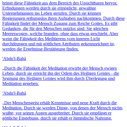
bringt diese Fähigkeit aus dem Bereich des Unsichtbaren hervor.
Erfindungen werden durch sie ermöglicht, gewaltige
Unternehmungen ins Leben gerufen. Durch sie können
Regierungen reibungslos ihren Aufgaben nachkommen. Durch diese
Fähigkeit findet der Mensch Zugang zum Reiche Gottes. Es gibt
Gedanken, die für den Menschen nutzlos sind: Sie gleichen
Meereswogen, welche branden, ohne dass etwas geschieht. Aber
wenn die Fähigkeit des Meditierens vom inneren Licht
durchdrungen und mit göttlichen Attributen gekennzeichnet ist,
werden die Ergebnisse Bestätigung finden.
'Abdu'l-Bahá
„
Durch die Fähigkeit der Meditation erwirbt der Mensch ewiges
Leben, durch sie erreicht ihn der Odem des Heiligen Geistes - die
Segnung des Heiligen Geistes wird ihm durch Überlegung und
Meditation gegeben.
'Abdu'l-Bahá
„
Der Menschengeist erhält Kenntnisse und neue Kraft durch die
Meditation. Durch sie werden Dinge, von denen der Mensch nichts
wußte, vor seinen Augen ausgebreitet. Durch sie empfängt er
göttliche Eingebung, durch sie erhält er himmlische Nahrung.