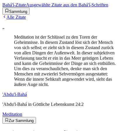
Bahá'í-Zitate
Ausgewählte Zitate aus den Bahá'í-Schriften
Sammlung
Alle Zitate
„
Meditation ist der Schlüssel zu den Toren der
Geheimnisse. In diesem Zustand löst sich der Mensch
von sich selbst; er zieht sich in diesem Zustand zurück
von allen Dingen der Außenwelt. In dieser subjektiven
Verfassung taucht er ein in das Meer geistigen Lebens
und kann die Geheimnisse der Dinge an sich enthüllen.
Um dies zu veranschaulichen, denke man sich den
Menschen mit zweierlei Sehvermögen ausgestattet:
Wenn die innere Sehkraft angewendet wird, sieht das
äußere Auge nicht.
'Abdu'l-Bahá
'Abdu'l-Bahá in Göttliche Lebenskunst 24:2
Meditation
Zur Sammlung