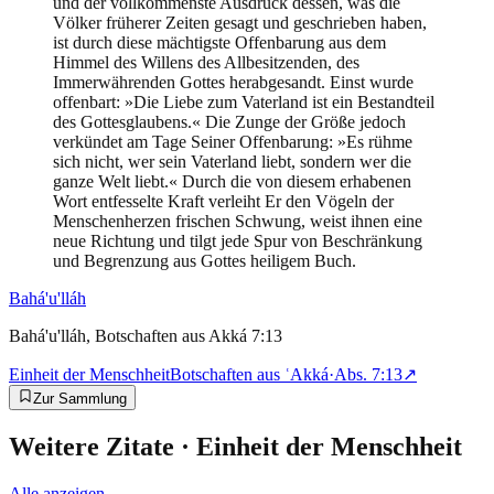
und der vollkommenste Ausdruck dessen, was die
Völker früherer Zeiten gesagt und geschrieben haben,
ist durch diese mächtigste Offenbarung aus dem
Himmel des Willens des Allbesitzenden, des
Immerwährenden Gottes herabgesandt. Einst wurde
offenbart: »Die Liebe zum Vaterland ist ein Bestandteil
des Gottesglaubens.« Die Zunge der Größe jedoch
verkündet am Tage Seiner Offenbarung: »Es rühme
sich nicht, wer sein Vaterland liebt, sondern wer die
ganze Welt liebt.« Durch die von diesem erhabenen
Wort entfesselte Kraft verleiht Er den Vögeln der
Menschenherzen frischen Schwung, weist ihnen eine
neue Richtung und tilgt jede Spur von Beschränkung
und Begrenzung aus Gottes heiligem Buch.
Bahá'u'lláh
Bahá'u'lláh, Botschaften aus Akká 7:13
Einheit der Menschheit
Botschaften aus ʿAkká
·
Abs.
7:13
↗
Zur Sammlung
Weitere Zitate ·
Einheit der Menschheit
Alle anzeigen →