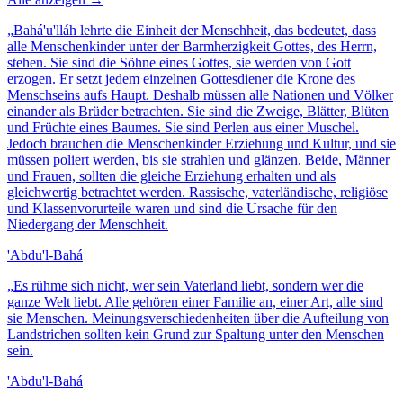
„
Bahá'u'lláh lehrte die Einheit der Menschheit, das bedeutet, dass
alle Menschenkinder unter der Barmherzigkeit Gottes, des Herrn,
stehen. Sie sind die Söhne eines Gottes, sie werden von Gott
erzogen. Er setzt jedem einzelnen Gottesdiener die Krone des
Menschseins aufs Haupt. Deshalb müssen alle Nationen und Völker
einander als Brüder betrachten. Sie sind die Zweige, Blätter, Blüten
und Früchte eines Baumes. Sie sind Perlen aus einer Muschel.
Jedoch brauchen die Menschenkinder Erziehung und Kultur, und sie
müssen poliert werden, bis sie strahlen und glänzen. Beide, Männer
und Frauen, sollten die gleiche Erziehung erhalten und als
gleichwertig betrachtet werden. Rassische, vaterländische, religiöse
und Klassenvorurteile waren und sind die Ursache für den
Niedergang der Menschheit.
'Abdu'l-Bahá
„
Es rühme sich nicht, wer sein Vaterland liebt, sondern wer die
ganze Welt liebt. Alle gehören einer Familie an, einer Art, alle sind
sie Menschen. Meinungsverschiedenheiten über die Aufteilung von
Landstrichen sollten kein Grund zur Spaltung unter den Menschen
sein.
'Abdu'l-Bahá