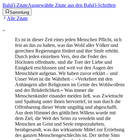
Bahá'í-Zitate
Ausgewählte Zitate aus den Bahá'í-Schriften
Sammlung
Alle Zitate
„
Es ist in dieser Zeit eines jeden Menschen Pflicht, sich
fest an das zu halten, was das Wohl aller Völker und
gerechten Regierungen fördert und ihre Stufe erhöht.
Durch jeden einzelnen Vers, den die Feder des
Höchsten offenbarte, sind die Tore der Liebe und
Einigkeit erschlossen und weit vor den Augen der
Menschheit aufgetan. Wir haben zuvor erklärt – und
Unser Wort ist die Wahrheit -: »Verkehret mit den
Anhängern aller Religionen im Geiste des Wohlwollens
und der Brüderlichkeit.« Was immer die
Menschenkinder einander meiden ließ, was Zwietracht
und Spaltung unter ihnen hervorrief, ist nun durch die
Offenbarung dieser Worte ungültig und abgeschafft.
Aus dem Himmel des göttlichen Willens wurde mit
dem Ziel, die Welt des Seins zu veredeln und die
Menschen an Geist und Seele emporzuheben,
herabgesandt, was das wirksamste Mittel zur Erziehung
des ganzen Menschengeschlechts ist. Der tiefste Sinn