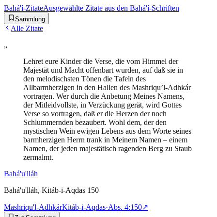
Bahá'í-Zitate
Ausgewählte Zitate aus den Bahá'í-Schriften
Sammlung
Alle Zitate
„
Lehret eure Kinder die Verse, die vom Himmel der
Majestät und Macht offenbart wurden, auf daß sie in
den melodischsten Tönen die Tafeln des
Allbarmherzigen in den Hallen des Mashriqu’l-Adhkár
vortragen. Wer durch die Anbetung Meines Namens,
der Mitleidvollste, in Verzückung gerät, wird Gottes
Verse so vortragen, daß er die Herzen der noch
Schlummernden bezaubert. Wohl dem, der den
mystischen Wein ewigen Lebens aus dem Worte seines
barmherzigen Herrn trank in Meinem Namen – einem
Namen, der jeden majestätisch ragenden Berg zu Staub
zermalmt.
Bahá'u'lláh
Bahá'u'lláh, Kitáb-i-Aqdas 150
Mashriqu'l-Adhkár
Kitáb-i-Aqdas
·
Abs.
4:150
↗