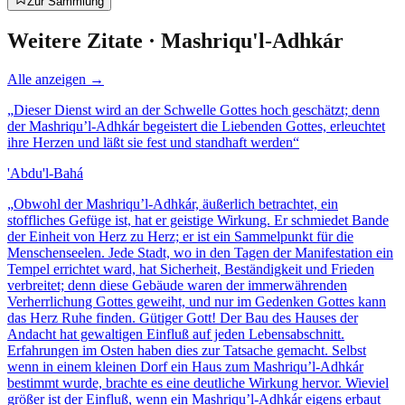
Zur Sammlung
Weitere Zitate ·
Mashriqu'l-Adhkár
Alle anzeigen →
„
Dieser Dienst wird an der Schwelle Gottes hoch geschätzt; denn
der Mashriqu’l-Adhkár begeistert die Liebenden Gottes, erleuchtet
ihre Herzen und läßt sie fest und standhaft werden“
'Abdu'l-Bahá
„
Obwohl der Mashriqu’l-Adhkár, äußerlich betrachtet, ein
stoffliches Gefüge ist, hat er geistige Wirkung. Er schmiedet Bande
der Einheit von Herz zu Herz; er ist ein Sammelpunkt für die
Menschenseelen. Jede Stadt, wo in den Tagen der Manifestation ein
Tempel errichtet ward, hat Sicherheit, Beständigkeit und Frieden
verbreitet; denn diese Gebäude waren der immerwährenden
Verherrlichung Gottes geweiht, und nur im Gedenken Gottes kann
das Herz Ruhe finden. Gütiger Gott! Der Bau des Hauses der
Andacht hat gewaltigen Einfluß auf jeden Lebensabschnitt.
Erfahrungen im Osten haben dies zur Tatsache gemacht. Selbst
wenn in einem kleinen Dorf ein Haus zum Mashriqu’l-Adhkár
bestimmt wurde, brachte es eine deutliche Wirkung hervor. Wieviel
größer ist der Einfluß, wenn ein Mashriqu’l-Adhkár eigens erbaut