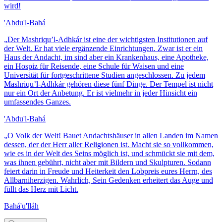
wird!
'Abdu'l-Bahá
„
Der Mashriqu’l-Adhkár ist eine der wichtigsten Institutionen auf
der Welt. Er hat viele ergänzende Einrichtungen. Zwar ist er ein
Haus der Andacht, im sind aber ein Krankenhaus, eine Apotheke,
ein Hospiz für Reisende, eine Schule für Waisen und eine
Universität für fortgeschrittene Studien angeschlossen. Zu jedem
Mashriqu’l-Adhkár gehören diese fünf Dinge. Der Tempel ist nicht
nur ein Ort der Anbetung. Er ist vielmehr in jeder Hinsicht ein
umfassendes Ganzes.
'Abdu'l-Bahá
„
O Volk der Welt! Bauet Andachtshäuser in allen Landen im Namen
dessen, der der Herr aller Religionen ist. Macht sie so vollkommen,
wie es in der Welt des Seins möglich ist, und schmückt sie mit dem,
was ihnen gebührt, nicht aber mit Bildern und Skulpturen. Sodann
feiert darin in Freude und Heiterkeit den Lobpreis eures Herrn, des
Allbarniherzigen. Wahrlich, Sein Gedenken erheitert das Auge und
füllt das Herz mit Licht.
Bahá'u'lláh