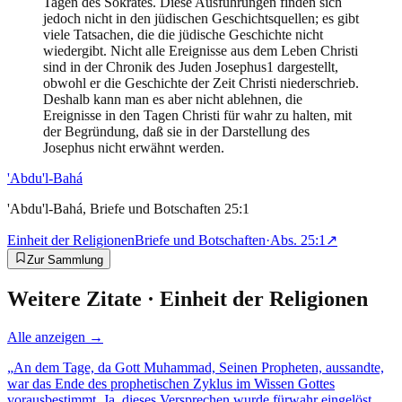
Tagen des Sokrates. Diese Ausführungen finden sich
jedoch nicht in den jüdischen Geschichtsquellen; es gibt
viele Tatsachen, die die jüdische Geschichte nicht
wiedergibt. Nicht alle Ereignisse aus dem Leben Christi
sind in der Chronik des Juden Josephus1 dargestellt,
obwohl er die Geschichte der Zeit Christi niederschrieb.
Deshalb kann man es aber nicht ablehnen, die
Ereignisse in den Tagen Christi für wahr zu halten, mit
der Begründung, daß sie in der Darstellung des
Josephus nicht erwähnt werden.
'Abdu'l-Bahá
'Abdu'l-Bahá, Briefe und Botschaften 25:1
Einheit der Religionen
Briefe und Botschaften
·
Abs.
25:1
↗
Zur Sammlung
Weitere Zitate ·
Einheit der Religionen
Alle anzeigen →
„
An dem Tage, da Gott Muhammad, Seinen Propheten, aussandte,
war das Ende des prophetischen Zyklus im Wissen Gottes
vorausbestimmt. Ja, dieses Versprechen wurde fürwahr eingelöst,