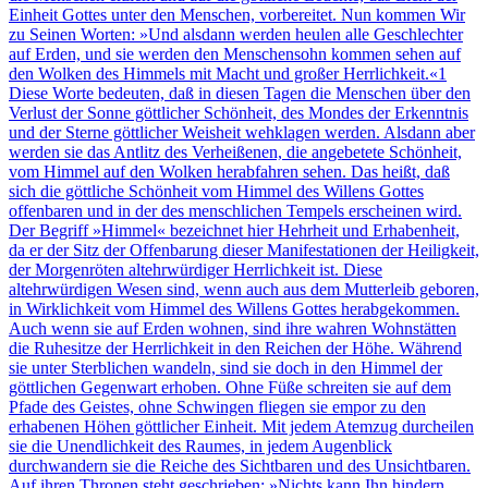
Einheit Gottes unter den Menschen, vorbereitet. Nun kommen Wir
zu Seinen Worten: »Und alsdann werden heulen alle Geschlechter
auf Erden, und sie werden den Menschensohn kommen sehen auf
den Wolken des Himmels mit Macht und großer Herrlichkeit.«1
Diese Worte bedeuten, daß in diesen Tagen die Menschen über den
Verlust der Sonne göttlicher Schönheit, des Mondes der Erkenntnis
und der Sterne göttlicher Weisheit wehklagen werden. Alsdann aber
werden sie das Antlitz des Verheißenen, die angebetete Schönheit,
vom Himmel auf den Wolken herabfahren sehen. Das heißt, daß
sich die göttliche Schönheit vom Himmel des Willens Gottes
offenbaren und in der des menschlichen Tempels erscheinen wird.
Der Begriff »Himmel« bezeichnet hier Hehrheit und Erhabenheit,
da er der Sitz der Offenbarung dieser Manifestationen der Heiligkeit,
der Morgenröten altehrwürdiger Herrlichkeit ist. Diese
altehrwürdigen Wesen sind, wenn auch aus dem Mutterleib geboren,
in Wirklichkeit vom Himmel des Willens Gottes herabgekommen.
Auch wenn sie auf Erden wohnen, sind ihre wahren Wohnstätten
die Ruhesitze der Herrlichkeit in den Reichen der Höhe. Während
sie unter Sterblichen wandeln, sind sie doch in den Himmel der
göttlichen Gegenwart erhoben. Ohne Füße schreiten sie auf dem
Pfade des Geistes, ohne Schwingen fliegen sie empor zu den
erhabenen Höhen göttlicher Einheit. Mit jedem Atemzug durcheilen
sie die Unendlichkeit des Raumes, in jedem Augenblick
durchwandern sie die Reiche des Sichtbaren und des Unsichtbaren.
Auf ihren Thronen steht geschrieben: »Nichts kann Ihn hindern,