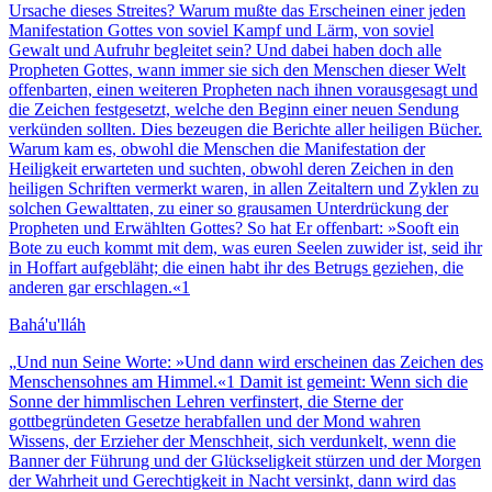
Ursache dieses Streites? Warum mußte das Erscheinen einer jeden
Manifestation Gottes von soviel Kampf und Lärm, von soviel
Gewalt und Aufruhr begleitet sein? Und dabei haben doch alle
Propheten Gottes, wann immer sie sich den Menschen dieser Welt
offenbarten, einen weiteren Propheten nach ihnen vorausgesagt und
die Zeichen festgesetzt, welche den Beginn einer neuen Sendung
verkünden sollten. Dies bezeugen die Berichte aller heiligen Bücher.
Warum kam es, obwohl die Menschen die Manifestation der
Heiligkeit erwarteten und suchten, obwohl deren Zeichen in den
heiligen Schriften vermerkt waren, in allen Zeitaltern und Zyklen zu
solchen Gewalttaten, zu einer so grausamen Unterdrückung der
Propheten und Erwählten Gottes? So hat Er offenbart: »Sooft ein
Bote zu euch kommt mit dem, was euren Seelen zuwider ist, seid ihr
in Hoffart aufgebläht; die einen habt ihr des Betrugs geziehen, die
anderen gar erschlagen.«1
Bahá'u'lláh
„
Und nun Seine Worte: »Und dann wird erscheinen das Zeichen des
Menschensohnes am Himmel.«1 Damit ist gemeint: Wenn sich die
Sonne der himmlischen Lehren verfinstert, die Sterne der
gottbegründeten Gesetze herabfallen und der Mond wahren
Wissens, der Erzieher der Menschheit, sich verdunkelt, wenn die
Banner der Führung und der Glückseligkeit stürzen und der Morgen
der Wahrheit und Gerechtigkeit in Nacht versinkt, dann wird das