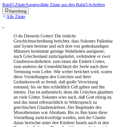
Bahá'í-Zitate
Ausgewählte Zitate aus den Bahá'í-Schriften
Sammlung
Alle Zitate
„
O du Dienerin Gottes! Die östliche
Geschichtsschreibung berichtet, dass Sokrates Palästina
und Syrien bereiste und sich dort von gotteskundigen
Männern bestimmte geistige Wahrheiten aneignete;
nach Griechenland zurückgekehrt, verkündete er zwei
Glaubenswahrheiten: zum einen die Einheit Gottes,
zum anderen die Unsterblichkeit der Seele nach ihrer
Trennung vom Leibe. Wie weiter berichtet wird, waren
diese Vorstellungen den Griechen und ihrer
Gedankenwelt so fremd, daß große Verwirrung
entstand, bis sie ihm schließlich Gift gaben und ihn
töteten. Das ist authentisch; denn die Griechen glaubten
an viele Götter. Sokrates wies nach, daß Gott einzig ist,
und das stand offensichtlich in Widerspruch zu
griechischen Glaubenslehren. Der Begründer des
Monotheismus war Abraham. Bis zu Ihm kann diese
Vorstellung zurückverfolgt werden, und der Glaube
daran herrschte unter den Kindern Israels auch in den