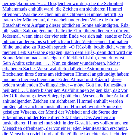
herbeigekommen.`«…. Desgleichen wurden, ehe die Schönheit
Muhammads enthüllt ward, die Zeichen am sichtbaren Himmel
offenbart. Was die Zeichen am unsichtbaren Himmel betrifft, so
traten vier Männer auf, die nacheinander dem Volke die frohe
Botschaft vom Aufgang dieser göttlichen Sonne ankündigten. Rúz-
bih, später Salmán genannt, hatte die Ehre, ihnen dienen zu dürfen.
Jedesmal, wenn einer der vier sein Ende vor sich sah, sandte er Rúz-
bih zum anderen, bis schließlich auch der Vierte seinen Tod nahen
fühlte und also zu Rúz-bih sprach: »O Rúz-bih, begib dich, wenn du
meinen Leib zu Grabe getragen, nach dem Hijáz, denn dort wird die
Sonne Muhammads aufsteigen. Glücklich bist du, denn du wirst
Sein Antlitz schauen.« … Nun zu dieser wunderbaren, höchst
erhabenen Sache. Wisse wahrlich, daß viele Astronomen das
Erscheinen ihres Sterns am sichtbaren Himmel angekündigt haben;
und auch hier erschienen auf Erden Ahmad und Kázim1, diese
beiden strahlenden Zwillingslichter – möge Gott ihre Ruhestätten
heiligen! … Unsere bisherigen Ausführungen zeigen klar, daß vor
der Offenbarung dieser Spiegel göttlichen Wesens die ihre Ankunft
ankündigenden Zeichen am sichtbaren Himmel enthüllt werden
mußten, aber auch am unsichtbaren Himmel, wo die Sonne des
geistigen Wissens, der Mond der Weisheit und die Sterne der
Erkenntnis und der Rede ihren Sitz haben. Das Zeichen am
unsichtbaren Himmel muß sich in der Gestalt jenes vollkommenen
Menschen offenbaren, der vor einer jeden Manifestation erscheint,
die Menschen erzieht und auf die göttliche Leuchte, das Licht der