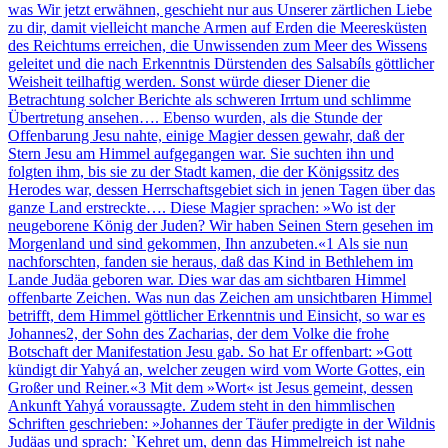
was Wir jetzt erwähnen, geschieht nur aus Unserer zärtlichen Liebe
zu dir, damit vielleicht manche Armen auf Erden die Meeresküsten
des Reichtums erreichen, die Unwissenden zum Meer des Wissens
geleitet und die nach Erkenntnis Dürstenden des Salsabíls göttlicher
Weisheit teilhaftig werden. Sonst würde dieser Diener die
Betrachtung solcher Berichte als schweren Irrtum und schlimme
Übertretung ansehen…. Ebenso wurden, als die Stunde der
Offenbarung Jesu nahte, einige Magier dessen gewahr, daß der
Stern Jesu am Himmel aufgegangen war. Sie suchten ihn und
folgten ihm, bis sie zu der Stadt kamen, die der Königssitz des
Herodes war, dessen Herrschaftsgebiet sich in jenen Tagen über das
ganze Land erstreckte…. Diese Magier sprachen: »Wo ist der
neugeborene König der Juden? Wir haben Seinen Stern gesehen im
Morgenland und sind gekommen, Ihn anzubeten.«1 Als sie nun
nachforschten, fanden sie heraus, daß das Kind in Bethlehem im
Lande Judäa geboren war. Dies war das am sichtbaren Himmel
offenbarte Zeichen. Was nun das Zeichen am unsichtbaren Himmel
betrifft, dem Himmel göttlicher Erkenntnis und Einsicht, so war es
Johannes2, der Sohn des Zacharias, der dem Volke die frohe
Botschaft der Manifestation Jesu gab. So hat Er offenbart: »Gott
kündigt dir Yahyá an, welcher zeugen wird vom Worte Gottes, ein
Großer und Reiner.«3 Mit dem »Wort« ist Jesus gemeint, dessen
Ankunft Yahyá voraussagte. Zudem steht in den himmlischen
Schriften geschrieben: »Johannes der Täufer predigte in der Wildnis
Judäas und sprach: `Kehret um, denn das Himmelreich ist nahe