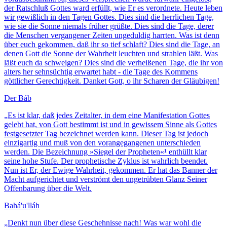
der Ratschluß Gottes ward erfüllt, wie Er es verordnete. Heute leben
wir gewißlich in den Tagen Gottes. Dies sind die herrlichen Tage,
wie sie die Sonne niemals früher grüßte. Dies sind die Tage, derer
die Menschen vergangener Zeiten ungeduldig harrten. Was ist denn
über euch gekommen, daß ihr so tief schlaft? Dies sind die Tage, an
denen Gott die Sonne der Wahrheit leuchten und strahlen läßt. Was
läßt euch da schweigen? Dies sind die verheißenen Tage, die ihr von
alters her sehnsüchtig erwartet habt - die Tage des Kommens
göttlicher Gerechtigkeit. Danket Gott, o ihr Scharen der Gläubigen!
Der Báb
„
Es ist klar, daß jedes Zeitalter, in dem eine Manifestation Gottes
gelebt hat, von Gott bestimmt ist und in gewissem Sinne als Gottes
festgesetzter Tag bezeichnet werden kann. Dieser Tag ist jedoch
einzigartig und muß von den vorangegangenen unterschieden
werden. Die Bezeichnung »Siegel der Propheten«¹ enthüllt klar
seine hohe Stufe. Der prophetische Zyklus ist wahrlich beendet.
Nun ist Er, der Ewige Wahrheit, gekommen. Er hat das Banner der
Macht aufgerichtet und verströmt den ungetrübten Glanz Seiner
Offenbarung über die Welt.
Bahá'u'lláh
„
Denkt nun über diese Geschehnisse nach! Was war wohl die