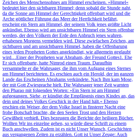
Zeichen des Menschensohnes am Himmel erscheinen. »Himmel«
bedeutet hier den sichtbaren Himmel; denn sobald die Stunde naht,
da die Sonne am Himmel der Gerechtigkeit offenbart wird und die
Arche göttlicher Führung das Meer der Herrlichkeit befährt,
erscheint ein Stern am Himmel, der seinem Volk jenes größte Licht
ankündigt. Ebenso wird am unsichtbaren Himmel ein Stern offenbar
werden, der den Völkern der Erde den Anbruch jenes wahren,
erhabenen Morgens vermelden wird. Diese zwiefachen Zeichen, am
sichtbaren und am unsichtbaren Himmel, haben die Offenbarung
eines jeden Propheten Gottes angekündigt, wie allgemein geglaubt
wird…Einer der Propheten war Abraham, der Freund Gottes1. Ehe
Er sich offenbarte, hatte Nimrod einen Traum. Daraufhin
versammelte er die Wahrsager, die ihm vom Aufgang eines Sternes
am Himmel berichteten. Es erschien auch ein Herold, der im ganzen
Lande das Erscheinen Abrahams verkündete. Nach Ihm kam Mose,
der mit Gott Zwiesprache hielt. Die Wahrsager jener Zeit warnten
den Pharao mit folgenden Worten: »Ein Stern ist am Himmel
aufgegangen. Siehe, er kündigt die Empfängnis eines Kindes an, das
dein und deines Volkes Geschick in der Hand hält.« Ebenso
erschien ein Weiser, der dem Volke Israel in finsterer Nacht eine
frohe Botschaft brachte, die den Seelen Trost und den Herzen
Gewißheit verhieß. Dies bezeugen die Berichte der heiligen Bücher.
Wollten Wir ins einzelne gehen, so würde diese Schrift zu einem
Buch anschwellen. Zudem ist es nicht Unser Wunsch, Geschichten
aus vergangenen Zeiten zu erzählen. Gott ist Unser Zeuge: Auch