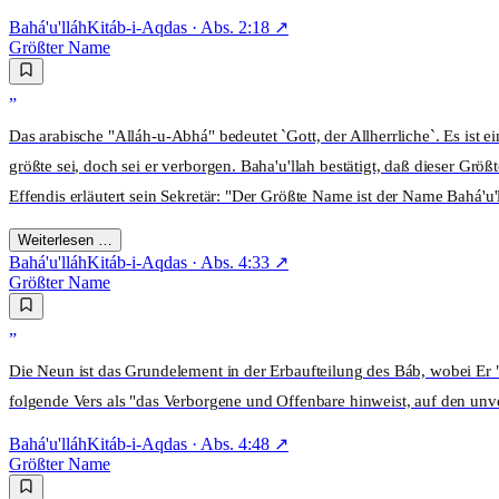
Bahá'u'lláh
Kitáb-i-Aqdas
· Abs.
2:18
↗
Größter Name
„
Das arabische "Alláh-u-Abhá" bedeutet `Gott, der Allherrliche`. Es ist 
größte sei, doch sei er verborgen. Baha'u'llah bestätigt, daß dieser G
Effendis erläutert sein Sekretär: "Der Größte Name ist der Name Bahá'u'
Weiterlesen …
Bahá'u'lláh
Kitáb-i-Aqdas
· Abs.
4:33
↗
Größter Name
„
Die Neun ist das Grundelement in der Erbaufteilung des Báb, wobei Er 
folgende Vers als "das Verborgene und Offenbare hinweist, auf den un
Bahá'u'lláh
Kitáb-i-Aqdas
· Abs.
4:48
↗
Größter Name