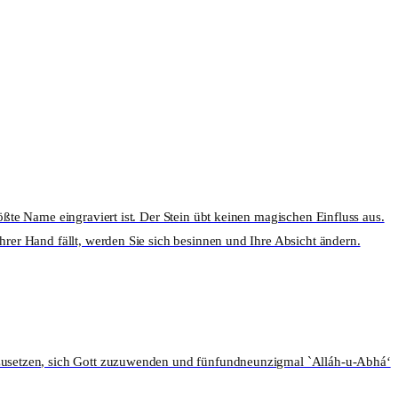
ößte Name eingraviert ist. Der Stein übt keinen magischen Einfluss aus.
hrer Hand fällt, werden Sie sich besinnen und Ihre Absicht ändern.
derzusetzen, sich Gott zuzuwenden und fünfundneunzigmal `Alláh-u-Abhá‘