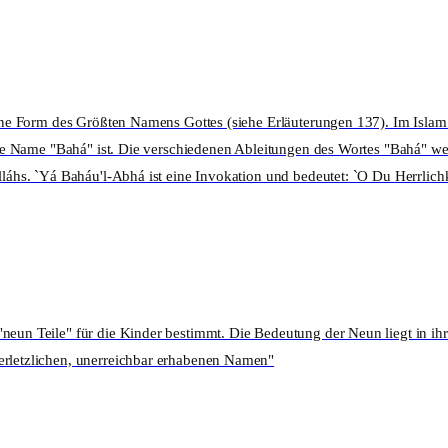
eine Form des Größten Namens Gottes (siehe Erläuterungen 137). Im Islam 
rößte Name "Bahá" ist. Die verschiedenen Ableitungen des Wortes "Bahá" w
lláhs. `Yá Baháu'l-Abhá ist eine Invokation und bedeutet: `O Du Herrlichk
"neun Teile" für die Kinder bestimmt. Die Bedeutung der Neun liegt in i
verletzlichen, unerreichbar erhabenen Namen"