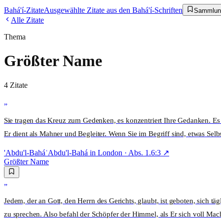
Bahá'í-Zitate
Ausgewählte Zitate aus den Bahá'í-Schriften
Sammlun
Alle Zitate
Thema
Größter Name
4
Zitat
e
„
Sie tragen das Kreuz zum Gedenken, es konzentriert Ihre Gedanken. Es 
Er dient als Mahner und Begleiter. Wenn Sie im Begriff sind, etwas Selb
'Abdu'l-Bahá
ʿAbdu'l-Bahá in London
· Abs.
1.6:3
↗
Größter Name
„
Jedem, der an Gott, den Herrn des Gerichts, glaubt, ist geboten, sich
zu sprechen. Also befahl der Schöpfer der Himmel, als Er sich voll Ma