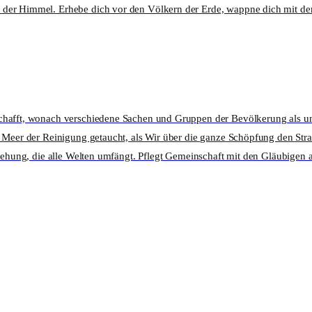
 der Himmel. Erhebe dich vor den Völkern der Erde, wappne dich mit de
chafft, wonach verschiedene Sachen und Gruppen der Bevölkerung als unr
s Meer der Reinigung getaucht, als Wir über die ganze Schöpfung den St
rsehung, die alle Welten umfängt. Pflegt Gemeinschaft mit den Gläubigen 