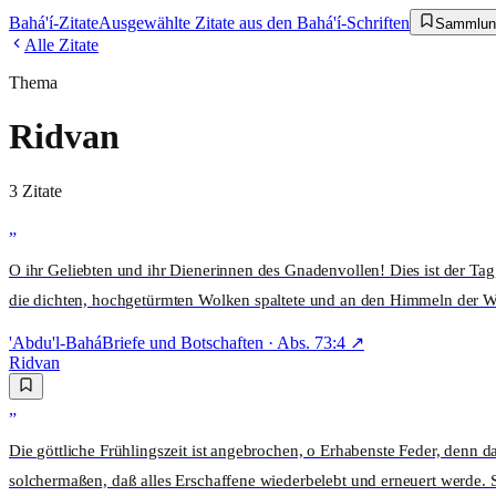
Bahá'í-Zitate
Ausgewählte Zitate aus den Bahá'í-Schriften
Sammlun
Alle Zitate
Thema
Ridvan
3
Zitat
e
„
O ihr Geliebten und ihr Dienerinnen des Gnadenvollen! Dies ist der Tag
die dichten, hochgetürmten Wolken spaltete und an den Himmeln der Welt
'Abdu'l-Bahá
Briefe und Botschaften
· Abs.
73:4
↗
Ridvan
„
Die göttliche Frühlingszeit ist angebrochen, o Erhabenste Feder, denn
solchermaßen, daß alles Erschaffene wiederbelebt und erneuert werde. 