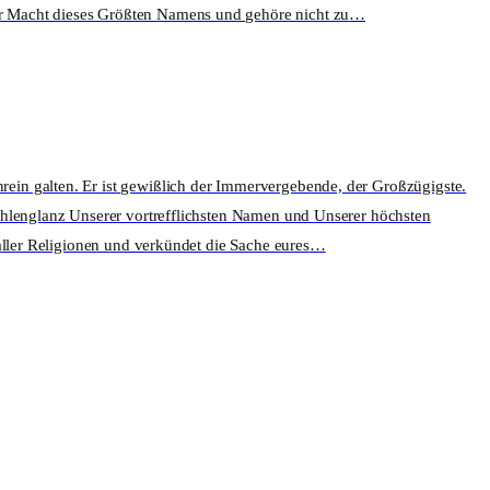
r Macht dieses Größten Namens und gehöre nicht zu
…
ein galten. Er ist gewißlich der Immervergebende, der Großzügigste.
rahlenglanz Unserer vortrefflichsten Namen und Unserer höchsten
aller Religionen und verkündet die Sache eures
…