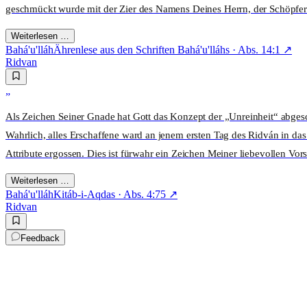
geschmückt wurde mit der Zier des Namens Deines Herrn, der Schöpfer
Weiterlesen …
Bahá'u'lláh
Ährenlese aus den Schriften Bahá'u'lláhs
· Abs.
14:1
↗
Ridvan
„
Als Zeichen Seiner Gnade hat Gott das Konzept der „Unreinheit“ abges
Wahrlich, alles Erschaffene ward an jenem ersten Tag des Ridván in da
Attribute ergossen. Dies ist fürwahr ein Zeichen Meiner liebevollen Vo
Weiterlesen …
Bahá'u'lláh
Kitáb-i-Aqdas
· Abs.
4:75
↗
Ridvan
Feedback