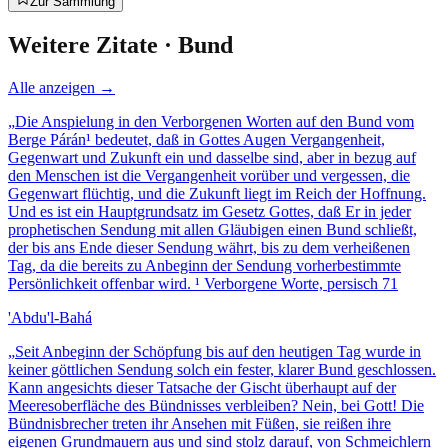
Zur Sammlung
Weitere Zitate ·
Bund
Alle anzeigen →
„
Die Anspielung in den Verborgenen Worten auf den Bund vom
Berge Párán¹ bedeutet, daß in Gottes Augen Vergangenheit,
Gegenwart und Zukunft ein und dasselbe sind, aber in bezug auf
den Menschen ist die Vergangenheit vorüber und vergessen, die
Gegenwart flüchtig, und die Zukunft liegt im Reich der Hoffnung.
Und es ist ein Hauptgrundsatz im Gesetz Gottes, daß Er in jeder
prophetischen Sendung mit allen Gläubigen einen Bund schließt,
der bis ans Ende dieser Sendung währt, bis zu dem verheißenen
Tag, da die bereits zu Anbeginn der Sendung vorherbestimmte
Persönlichkeit offenbar wird. ¹ Verborgene Worte, persisch 71
'Abdu'l-Bahá
„
Seit Anbeginn der Schöpfung bis auf den heutigen Tag wurde in
keiner göttlichen Sendung solch ein fester, klarer Bund geschlossen.
Kann angesichts dieser Tatsache der Gischt überhaupt auf der
Meeresoberfläche des Bündnisses verbleiben? Nein, bei Gott! Die
Bündnisbrecher treten ihr Ansehen mit Füßen, sie reißen ihre
eigenen Grundmauern aus und sind stolz darauf, von Schmeichlern