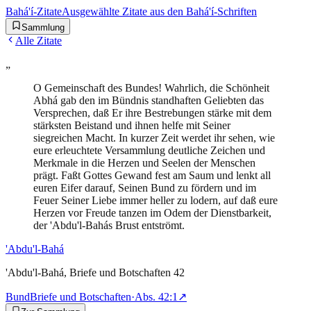
Bahá'í-Zitate
Ausgewählte Zitate aus den Bahá'í-Schriften
Sammlung
Alle Zitate
„
O Gemeinschaft des Bundes! Wahrlich, die Schönheit
Abhá gab den im Bündnis standhaften Geliebten das
Versprechen, daß Er ihre Bestrebungen stärke mit dem
stärksten Beistand und ihnen helfe mit Seiner
siegreichen Macht. In kurzer Zeit werdet ihr sehen, wie
eure erleuchtete Versammlung deutliche Zeichen und
Merkmale in die Herzen und Seelen der Menschen
prägt. Faßt Gottes Gewand fest am Saum und lenkt all
euren Eifer darauf, Seinen Bund zu fördern und im
Feuer Seiner Liebe immer heller zu lodern, auf daß eure
Herzen vor Freude tanzen im Odem der Dienstbarkeit,
der 'Abdu'l-Bahás Brust entströmt.
'Abdu'l-Bahá
'Abdu'l-Bahá, Briefe und Botschaften 42
Bund
Briefe und Botschaften
·
Abs.
42:1
↗