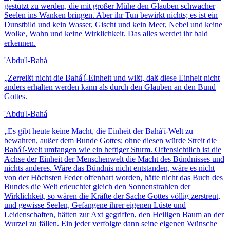
gestützt zu werden, die mit großer Mühe den Glauben schwacher
Seelen ins Wanken bringen. Aber ihr Tun bewirkt nichts; es ist ein
Dunstbild und kein Wasser, Gischt und kein Meer, Nebel und keine
Wolke, Wahn und keine Wirklichkeit. Das alles werdet ihr bald
erkennen.
'Abdu'l-Bahá
„
Zerreißt nicht die Bahá'í-Einheit und wißt, daß diese Einheit nicht
anders erhalten werden kann als durch den Glauben an den Bund
Gottes.
'Abdu'l-Bahá
„
Es gibt heute keine Macht, die Einheit der Bahá'í-Welt zu
bewahren, außer dem Bunde Gottes; ohne diesen würde Streit die
Bahá'í-Welt umfangen wie ein heftiger Sturm. Offensichtlich ist die
Achse der Einheit der Menschenwelt die Macht des Bündnisses und
nichts anderes. Wäre das Bündnis nicht entstanden, wäre es nicht
von der Höchsten Feder offenbart worden, hätte nicht das Buch des
Bundes die Welt erleuchtet gleich den Sonnenstrahlen der
Wirklichkeit, so wären die Kräfte der Sache Gottes völlig zerstreut,
und gewisse Seelen, Gefangene ihrer eigenen Lüste und
Leidenschaften, hätten zur Axt gegriffen, den Heiligen Baum an der
Wurzel zu fällen. Ein jeder verfolgte dann seine eigenen Wünsche