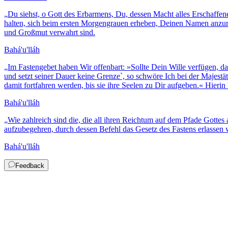
„
Du siehst, o Gott des Erbarmens, Du, dessen Macht alles Erschaffen
halten, sich beim ersten Morgengrauen erheben, Deinen Namen anzuru
und Großmut verwahrt sind.
Bahá'u'lláh
„
Im Fastengebet haben Wir offenbart: »Sollte Dein Wille verfügen, 
und setzt seiner Dauer keine Grenze`, so schwöre Ich bei der Majestä
damit fortfahren werden, bis sie ihre Seelen zu Dir aufgeben.« Hierin
Bahá'u'lláh
„
Wie zahlreich sind die, die all ihren Reichtum auf dem Pfade Gotte
aufzubegehren, durch dessen Befehl das Gesetz des Fastens erlasse
Bahá'u'lláh
Feedback