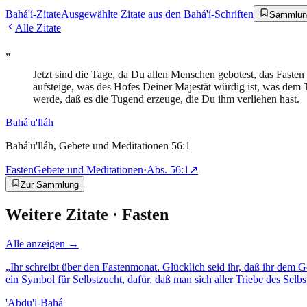
Bahá'í-Zitate
Ausgewählte Zitate aus den Bahá'í-Schriften
Sammlun
Alle Zitate
„
Jetzt sind die Tage, da Du allen Menschen gebotest, das Fasten
aufsteige, was des Hofes Deiner Majestät würdig ist, was dem 
werde, daß es die Tugend erzeuge, die Du ihm verliehen hast.
Bahá'u'lláh
Bahá'u'lláh, Gebete und Meditationen 56:1
Fasten
Gebete und Meditationen
·
Abs.
56:1
↗
Zur Sammlung
Weitere Zitate ·
Fasten
Alle anzeigen →
„
Ihr schreibt über den Fastenmonat. Glücklich seid ihr, daß ihr dem Ge
ein Symbol für Selbstzucht, dafür, daß man sich aller Triebe des Se
'Abdu'l-Bahá