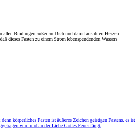
 von allen Bindungen außer an Dich und damit aus ihren Herzen
r, daß dieses Fasten zu einem Strom lebenspendenden Wassers
 denn körperliches Fasten ist äußeres Zeichen geistigen Fastens, es ist
ggetragen wird und an der Liebe Gottes Feuer fängt.