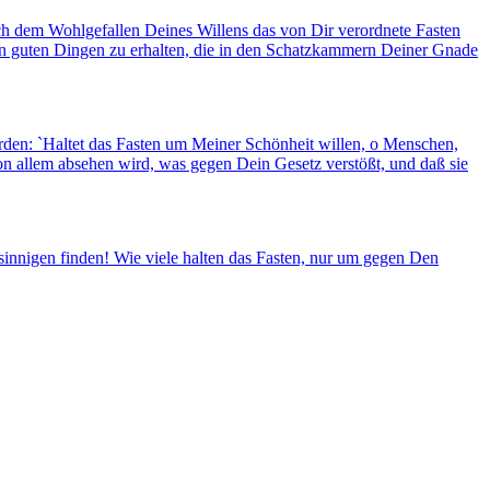
ach dem Wohlgefallen Deines Willens das von Dir verordnete Fasten
en guten Dingen zu erhalten, die in den Schatzkammern Deiner Gnade
rden: `Haltet das Fasten um Meiner Schönheit willen, o Menschen,
von allem absehen wird, was gegen Dein Gesetz verstößt, und daß sie
sinnigen finden! Wie viele halten das Fasten, nur um gegen Den