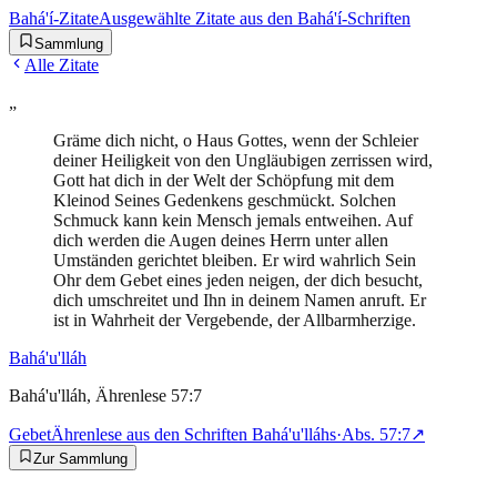
Bahá'í-Zitate
Ausgewählte Zitate aus den Bahá'í-Schriften
Sammlung
Alle Zitate
„
Gräme dich nicht, o Haus Gottes, wenn der Schleier
deiner Heiligkeit von den Ungläubigen zerrissen wird,
Gott hat dich in der Welt der Schöpfung mit dem
Kleinod Seines Gedenkens geschmückt. Solchen
Schmuck kann kein Mensch jemals entweihen. Auf
dich werden die Augen deines Herrn unter allen
Umständen gerichtet bleiben. Er wird wahrlich Sein
Ohr dem Gebet eines jeden neigen, der dich besucht,
dich umschreitet und Ihn in deinem Namen anruft. Er
ist in Wahrheit der Vergebende, der Allbarmherzige.
Bahá'u'lláh
Bahá'u'lláh, Ährenlese 57:7
Gebet
Ährenlese aus den Schriften Bahá'u'lláhs
·
Abs.
57:7
↗
Zur Sammlung