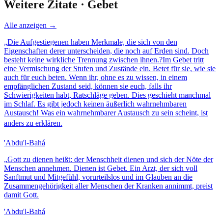
Weitere Zitate ·
Gebet
Alle anzeigen →
„
Die Aufgestiegenen haben Merkmale, die sich von den
Eigenschaften derer unterscheiden, die noch auf Erden sind. Doch
besteht keine wirkliche Trennung zwischen ihnen.?Im Gebet tritt
eine Vermischung der Stufen und Zustände ein. Betet für sie, wie sie
auch für euch beten. Wenn ihr, ohne es zu wissen, in einem
empfänglichen Zustand seid, können sie euch, falls ihr
Schwierigkeiten habt, Ratschläge geben. Dies geschieht manchmal
im Schlaf. Es gibt jedoch keinen äußerlich wahrnehmbaren
Austausch! Was ein wahrnehmbarer Austausch zu sein scheint, ist
anders zu erklären.
'Abdu'l-Bahá
„
Gott zu dienen heißt: der Menschheit dienen und sich der Nöte der
Menschen annehmen. Dienen ist Gebet. Ein Arzt, der sich voll
Sanftmut und Mitgefühl, vorurteilslos und im Glauben an die
Zusammengehörigkeit aller Menschen der Kranken annimmt, preist
damit Gott.
'Abdu'l-Bahá