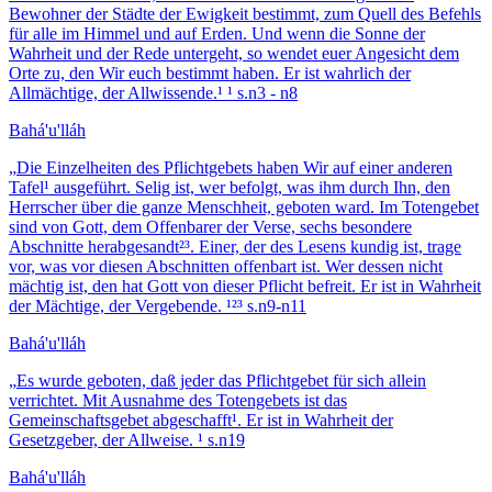
Bewohner der Städte der Ewigkeit bestimmt, zum Quell des Befehls
für alle im Himmel und auf Erden. Und wenn die Sonne der
Wahrheit und der Rede untergeht, so wendet euer Angesicht dem
Orte zu, den Wir euch bestimmt haben. Er ist wahrlich der
Allmächtige, der Allwissende.¹ ¹ s.n3 - n8
Bahá'u'lláh
„
Die Einzelheiten des Pflichtgebets haben Wir auf einer anderen
Tafel¹ ausgeführt. Selig ist, wer befolgt, was ihm durch Ihn, den
Herrscher über die ganze Menschheit, geboten ward. Im Totengebet
sind von Gott, dem Offenbarer der Verse, sechs besondere
Abschnitte herabgesandt²³. Einer, der des Lesens kundig ist, trage
vor, was vor diesen Abschnitten offenbart ist. Wer dessen nicht
mächtig ist, den hat Gott von dieser Pflicht befreit. Er ist in Wahrheit
der Mächtige, der Vergebende. ¹²³ s.n9-n11
Bahá'u'lláh
„
Es wurde geboten, daß jeder das Pflichtgebet für sich allein
verrichtet. Mit Ausnahme des Totengebets ist das
Gemeinschaftsgebet abgeschafft¹. Er ist in Wahrheit der
Gesetzgeber, der Allweise. ¹ s.n19
Bahá'u'lláh