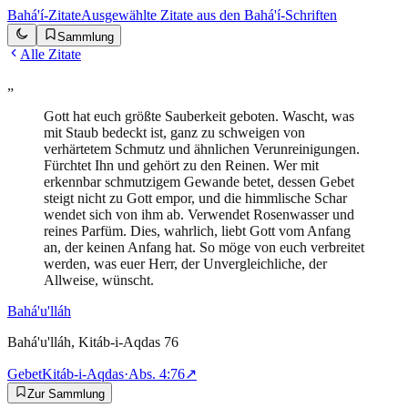
Bahá'í-Zitate
Ausgewählte Zitate aus den Bahá'í-Schriften
Sammlung
Alle Zitate
„
Gott hat euch größte Sauberkeit geboten. Wascht, was
mit Staub bedeckt ist, ganz zu schweigen von
verhärtetem Schmutz und ähnlichen Verunreinigungen.
Fürchtet Ihn und gehört zu den Reinen. Wer mit
erkennbar schmutzigem Gewande betet, dessen Gebet
steigt nicht zu Gott empor, und die himmlische Schar
wendet sich von ihm ab. Verwendet Rosenwasser und
reines Parfüm. Dies, wahrlich, liebt Gott vom Anfang
an, der keinen Anfang hat. So möge von euch verbreitet
werden, was euer Herr, der Unvergleichliche, der
Allweise, wünscht.
Bahá'u'lláh
Bahá'u'lláh, Kitáb-i-Aqdas 76
Gebet
Kitáb-i-Aqdas
·
Abs.
4:76
↗
Zur Sammlung