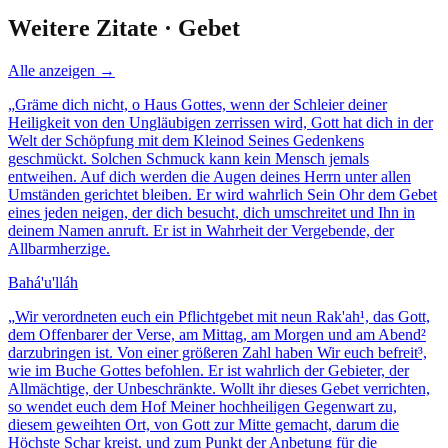
Weitere Zitate ·
Gebet
Alle anzeigen →
„
Gräme dich nicht, o Haus Gottes, wenn der Schleier deiner
Heiligkeit von den Ungläubigen zerrissen wird, Gott hat dich in der
Welt der Schöpfung mit dem Kleinod Seines Gedenkens
geschmückt. Solchen Schmuck kann kein Mensch jemals
entweihen. Auf dich werden die Augen deines Herrn unter allen
Umständen gerichtet bleiben. Er wird wahrlich Sein Ohr dem Gebet
eines jeden neigen, der dich besucht, dich umschreitet und Ihn in
deinem Namen anruft. Er ist in Wahrheit der Vergebende, der
Allbarmherzige.
Bahá'u'lláh
„
Wir verordneten euch ein Pflichtgebet mit neun Rak'ah¹, das Gott,
dem Offenbarer der Verse, am Mittag, am Morgen und am Abend²
darzubringen ist. Von einer größeren Zahl haben Wir euch befreit³,
wie im Buche Gottes befohlen. Er ist wahrlich der Gebieter, der
Allmächtige, der Unbeschränkte. Wollt ihr dieses Gebet verrichten,
so wendet euch dem Hof Meiner hochheiligen Gegenwart zu,
diesem geweihten Ort, von Gott zur Mitte gemacht, darum die
Höchste Schar kreist, und zum Punkt der Anbetung für die