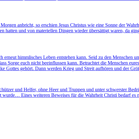
orgen anbricht, so erschien Jesus Christus wie eine Sonne der Wahrhe
n hatten und von materiellen Dingen wieder übersättigt waren, da ging 
uch erneut himmlisches Leben entstehen kann. Seid zu den Menschen um 
 dass Sorge euch nicht beeinflussen kann. Betrachtet die Menschen eure
olke Gottes gehört. Dann werden Krieg und Streit aufhören und der Gr
eschützer und Helfer, ohne Heer und Truppen und unter schwerster Bedrü
t wurde… Eines weiteren Beweises für die Wahrheit Christi bedarf es n