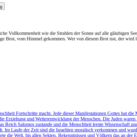
g
iche Vollkommenheit wie die Strahlen der Sonne auf alle gläubigen Seele
dige Brot, vom Himmel gekommen. Wer von diesem Brot isst, der wird l
schheit Fortschritte macht. Jede dieser Manifestationen Gottes hat di
gt die Erziehung und Weiterentwicklung der Menschen. Die Juden waren
 das Reich Salomos zustande und die Menschheit lernte Wissenschaft un
lt. Im Laufe der Zeit sind die Israeliten moralisch verkommen und wu
htete die Welt, bis allen Sekten, Bekenntnissen und Völkern das an de