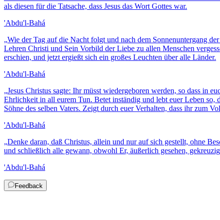
als diesen für die Tatsache, dass Jesus das Wort Gottes war.
'Abdu'l-Bahá
„
Wie der Tag auf die Nacht folgt und nach dem Sonnenuntergang der M
Lehren Christi und Sein Vorbild der Liebe zu allen Menschen vergesse
erschien, und jetzt ergießt sich ein großes Leuchten über alle Länder.
'Abdu'l-Bahá
„
Jesus Christus sagte: Ihr müsst wiedergeboren werden, so dass in e
Ehrlichkeit in all eurem Tun. Betet inständig und lebt euer Leben so,
Söhne des selben Vaters. Zeigt durch euer Verhalten, dass ihr zum V
'Abdu'l-Bahá
„
Denke daran, daß Christus, allein und nur auf sich gestellt, ohne B
und schließlich alle gewann, obwohl Er, äußerlich gesehen, gekreuzig
'Abdu'l-Bahá
Feedback