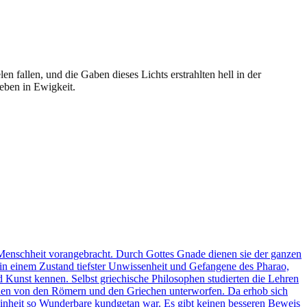
n fallen, und die Gaben dieses Lichts erstrahlten hell in der
eben in Ewigkeit.
e Menschheit vorangebracht. Durch Gottes Gnade dienen sie der ganzen
 in einem Zustand tiefster Unwissenheit und Gefangene des Pharao,
d Kunst kennen. Selbst griechische Philosophen studierten die Lehren
rden von den Römern und den Griechen unterworfen. Da erhob sich
r Einheit so Wunderbare kundgetan war. Es gibt keinen besseren Beweis