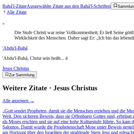
Bahá'í-Zitate
Ausgewählte Zitate aus den Bahá'í-Schriften
Sammlun
Alle Zitate
„
Die Stufe Christi war reine Vollkommenheit; Er ließ Seine göttl
Wirklichkeit des Menschen. Daher sagt Er: „Ich bin das leben
'Abdu'l-Bahá
'Abdu'l-Bahá, Christ sein heißt... 4
Jesus Christus
Zur Sammlung
Weitere Zitate ·
Jesus Christus
Alle anzeigen →
„
Gott sendet Propheten, damit sie die Menschen erziehen und die Men
Welt. Den sicheren Beweis, dass sie Offenbarer Gottes sind, erbrin
als Moses erschien und sie auf eine hohe Kulturstufe führte. So kam
Salomos. Damit wurde die Prophetenschaft Mose unter Beweis gestel
am Horizont über den Israeliten der strahlende Stern Jesu und erleuc