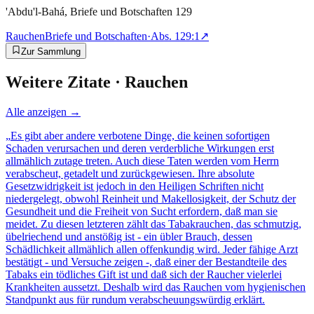
'Abdu'l-Bahá, Briefe und Botschaften 129
Rauchen
Briefe und Botschaften
·
Abs.
129:1
↗
Zur Sammlung
Weitere Zitate ·
Rauchen
Alle anzeigen →
„
Es gibt aber andere verbotene Dinge, die keinen sofortigen
Schaden verursachen und deren verderbliche Wirkungen erst
allmählich zutage treten. Auch diese Taten werden vom Herrn
verabscheut, getadelt und zurückgewiesen. Ihre absolute
Gesetzwidrigkeit ist jedoch in den Heiligen Schriften nicht
niedergelegt, obwohl Reinheit und Makellosigkeit, der Schutz der
Gesundheit und die Freiheit von Sucht erfordern, daß man sie
meidet. Zu diesen letzteren zählt das Tabakrauchen, das schmutzig,
übelriechend und anstößig ist - ein übler Brauch, dessen
Schädlichkeit allmählich allen offenkundig wird. Jeder fähige Arzt
bestätigt - und Versuche zeigen -, daß einer der Bestandteile des
Tabaks ein tödliches Gift ist und daß sich der Raucher vielerlei
Krankheiten aussetzt. Deshalb wird das Rauchen vom hygienischen
Standpunkt aus für rundum verabscheuungswürdig erklärt.