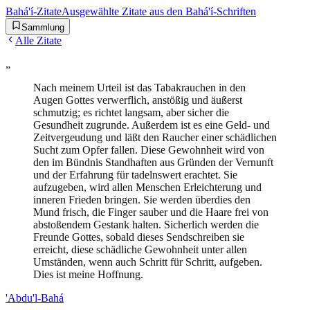
Bahá'í-Zitate
Ausgewählte Zitate aus den Bahá'í-Schriften
Sammlung
Alle Zitate
„
Nach meinem Urteil ist das Tabakrauchen in den
Augen Gottes verwerflich, anstößig und äußerst
schmutzig; es richtet langsam, aber sicher die
Gesundheit zugrunde. Außerdem ist es eine Geld- und
Zeitvergeudung und läßt den Raucher einer schädlichen
Sucht zum Opfer fallen. Diese Gewohnheit wird von
den im Bündnis Standhaften aus Gründen der Vernunft
und der Erfahrung für tadelnswert erachtet. Sie
aufzugeben, wird allen Menschen Erleichterung und
inneren Frieden bringen. Sie werden überdies den
Mund frisch, die Finger sauber und die Haare frei von
abstoßendem Gestank halten. Sicherlich werden die
Freunde Gottes, sobald dieses Sendschreiben sie
erreicht, diese schädliche Gewohnheit unter allen
Umständen, wenn auch Schritt für Schritt, aufgeben.
Dies ist meine Hoffnung.
'Abdu'l-Bahá