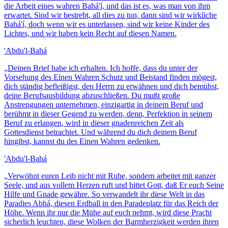
die Arbeit eines wahren Bahá'í, und das ist es, was man von ihm
erwartet. Sind wir bestrebt, all dies zu tun, dann sind wir wirkliche
Bahá'í, doch wenn wir es unterlassen, sind wir keine Kinder des
Lichtes, und wir haben kein Recht auf diesen Namen.
'Abdu'l-Bahá
„
Deinen Brief habe ich erhalten. Ich hoffe, dass du unter der
Vorsehung des Einen Wahren Schutz und Beistand finden mögest,
dich ständig befleißigst, den Herrn zu erwähnen und dich bemühst,
deine Berufsausbildung abzuschließen. Du mußt große
Anstrengungen unternehmen, einzigartig in deinem Beruf und
berühmt in dieser Gegend zu werden, denn, Perfektion in seinem
Beruf zu erlangen, wird in dieser gnadenreichen Zeit als
Gottesdienst betrachtet. Und während du dich deinem Beruf
hingibst, kannst du des Einen Wahren gedenken.
'Abdu'l-Bahá
„
Verwöhnt euren Leib nicht mit Ruhe, sondern arbeitet mit ganzer
Seele, und aus vollem Herzen ruft und bittet Gott, daß Er euch Seine
Hilfe und Gnade gewähre. So verwandelt ihr diese Welt in das
Paradies Abhá, diesen Erdball in den Paradeplatz für das Reich der
Höhe. Wenn ihr nur die Mühe auf euch nehmt, wird diese Pracht
sicherlich leuchten, diese Wolken der Barmherzigkeit werden ihren