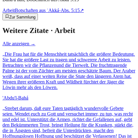
Arbeit
Botschaften aus ʿAkká
·
Abs.
5:15
↗
Zur Sammlung
Weitere Zitate ·
Arbeit
Alle anzeigen →
„
Die Frau hat für die Menschheit tatsächlich die größere Bedeutung.
Sie hat die größere Last zu tragen und schwerere Arbeit zu leisten.
Betrachten wir die Pflanzenund die Tierwelt. Die fruchttragende
Palme ist der vom Züchter am meisten geschätzte Baum. Der Araber
weiß, dass auf einer weiten Reise die Stute den längeren Atem hat.
Wegen ihrer größeren Kraft und Wildheit fürchtet der Jäger die
Löwin mehr als den Löwen.
'Abdu'l-Bahá
„
Strebet darum, daß eure Taten tagtäglich wundervolle Gebete
seien. Wendet euch zu Gott und versuchet immer, zu tun, was recht
und edel ist. Unterstützt die Armen, richtet die Gefallenen auf, gebt
den Bekümmerten Trost, bringt Heilung für die Kranken, stärkt die,
die in Ängsten sind, befreit die Unterdrückten, macht den
Hoffnungslosen Hoffnung und beschützet die Verlassenen! Das ist