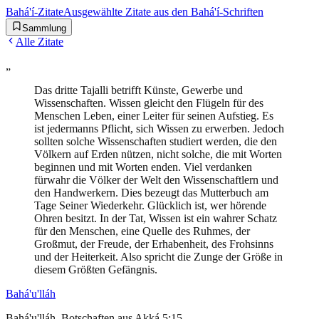
Bahá'í-Zitate
Ausgewählte Zitate aus den Bahá'í-Schriften
Sammlung
Alle Zitate
„
Das dritte Tajalli betrifft Künste, Gewerbe und
Wissenschaften. Wissen gleicht den Flügeln für des
Menschen Leben, einer Leiter für seinen Aufstieg. Es
ist jedermanns Pflicht, sich Wissen zu erwerben. Jedoch
sollten solche Wissenschaften studiert werden, die den
Völkern auf Erden nützen, nicht solche, die mit Worten
beginnen und mit Worten enden. Viel verdanken
fürwahr die Völker der Welt den Wissenschaftlern und
den Handwerkern. Dies bezeugt das Mutterbuch am
Tage Seiner Wiederkehr. Glücklich ist, wer hörende
Ohren besitzt. In der Tat, Wissen ist ein wahrer Schatz
für den Menschen, eine Quelle des Ruhmes, der
Großmut, der Freude, der Erhabenheit, des Frohsinns
und der Heiterkeit. Also spricht die Zunge der Größe in
diesem Größten Gefängnis.
Bahá'u'lláh
Bahá'u'lláh, Botschaften aus Akká 5:15