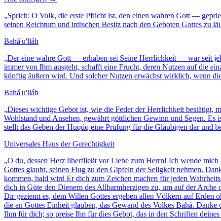
„
Sprich: O Volk, die erste Pflicht ist, den einen wahren Gott — geprie
seinen Reichtum und irdischen Besitz nach den Geboten Gottes zu läu
Bahá'u'lláh
„
Der eine wahre Gott — erhaben sei Seine Herrlichkeit — war seit jeh
immer von Ihm ausgeht, schafft eine Frucht, deren Nutzen auf die e
künftig äußern wird. Und solcher Nutzen erwächst wirklich, wenn d
Bahá'u'lláh
„
Dieses wichtige Gebot ist, wie die Feder der Herrlichkeit bestätigt
Wohlstand und Ansehen, gewährt göttlichen Gewinn und Segen. Es ist e
stellt das Geben der Huqúq eine Prüfung für die Gläubigen dar und b
Universales Haus der Gerechtigkeit
„
O du, dessen Herz überfließt vor Liebe zum Herrn! Ich wende mich d
Gottes glaubt, seinen Flug zu den Gipfeln der Seligkeit nehmen. Dank
kommen, bald wird Er dich zum Zeichen machen für jeden Wahrheitssu
dich in Güte den Dienern des Allbarmherzigen zu, um auf der Arche de
Dir geziemt es, dem Willen Gottes ergeben allen Völkern auf Erden ohn
die an Gottes Einheit glauben, das Gewand des Volkes Bahá. Danke de
Ihm für dich; so preise Ihn für dies Gebot, das in den Schriften dei