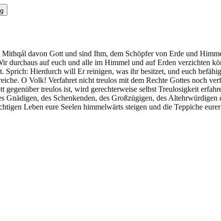
g
Mithqál davon Gott und sind Ihm, dem Schöpfer von Erde und Himmel, 
r durchaus auf euch und alle im Himmel und auf Erden verzichten könn
. Sprich: Hierdurch will Er reinigen, was ihr besitzet, und euch befähig
nreiche. O Volk! Verfahret nicht treulos mit dem Rechte Gottes noch ver
 gegenüber treulos ist, wird gerechterweise selbst Treulosigkeit erfa
Gnädigen, des Schenkenden, des Großzügigen, des Altehrwürdigen der 
üchtigen Leben eure Seelen himmelwärts steigen und die Teppiche eur