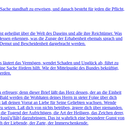
 Sache standhaft zu erweisen, und danach besteht für jeden die Pflicht,
t geheiligt über die Welt des Daseins und alle ihre Reichtümer. Was
 dessen erkennen, was die Zunge der Erhabenheit ehemals sprach und
r Demut und Bescheidenheit dargebracht werden.
. Es läutert das Vermögen, wendet Schaden und Unglück ab, führt zu
ne Sache fördern hilft. Wie der Mittelpunkt des Bundes bekräftigt,
werden.
rfreuen; denn dieser Brief läßt das Herz dessen, der an die Einheit
 Bald werden die Wohltaten deines Herrn in steter Folge über dich
 laß deinen Vorrat an Liebe für Seine Geliebten wachsen. Wende
zu setzen. Laß dich von nichts betrüben, ärgere dich über niemanden.
die Tugend der Aufrichtigen, die Art der Heiligen, das Zeichen derer,
Huqú'u'lláh] darzubringen. Das ist wahrlich eine besondere Gunst von
ich der Liebende, der Zarte, der Immerschenkende.