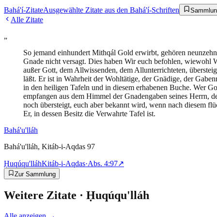
Bahá'í-Zitate
Ausgewählte Zitate aus den Bahá'í-Schriften
Sammlun
Alle Zitate
„
So jemand einhundert Mithqál Gold erwirbt, gehören neunzehn 
Gnade nicht versagt. Dies haben Wir euch befohlen, wiewohl Wi
außer Gott, dem Allwissenden, dem Allunterrichteten, übersteigt
läßt. Er ist in Wahrheit der Wohltätige, der Gnädige, der Gabe
in den heiligen Tafeln und in diesem erhabenen Buche. Wer Gott
empfangen aus dem Himmel der Gnadengaben seines Herrn, des 
noch übersteigt, euch aber bekannt wird, wenn nach diesem fl
Er, in dessen Besitz die Verwahrte Tafel ist.
Bahá'u'lláh
Bahá'u'lláh, Kitáb-i-Aqdas 97
Ḥuqúqu'lláh
Kitáb-i-Aqdas
·
Abs.
4:97
↗
Zur Sammlung
Weitere Zitate ·
Ḥuqúqu'lláh
Alle anzeigen →