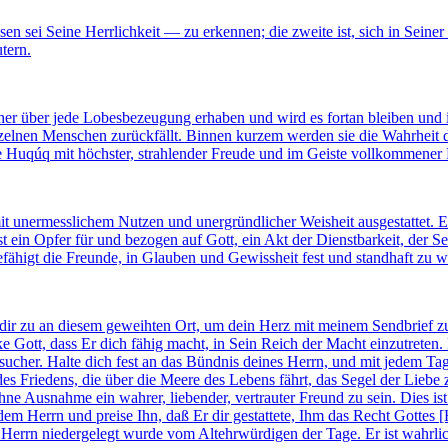
sen sei Seine Herrlichkeit — zu erkennen; die zweite ist, sich in Seiner
tern.
er über jede Lobesbezeugung erhaben und wird es fortan bleiben und is
inzelnen Menschen zurückfällt. Binnen kurzem werden sie die Wahrheit
ie Huqúq mit höchster, strahlender Freude und im Geiste vollkommene
, mit unermesslichem Nutzen und unergründlicher Weisheit ausgestattet
in Opfer für und bezogen auf Gott, ein Akt der Dienstbarkeit, der Sei
efähigt die Freunde, in Glauben und Gewissheit fest und standhaft zu 
ir zu an diesem geweihten Ort, um dein Herz mit meinem Sendbrief zu e
e Gott, dass Er dich fähig macht, in Sein Reich der Macht einzutreten.
cher. Halte dich fest an das Bündnis deines Herrn, und mit jedem Tag
s Friedens, die über die Meere des Lebens fährt, das Segel der Liebe 
e Ausnahme ein wahrer, liebender, vertrauter Freund zu sein. Dies ist 
m Herrn und preise Ihn, daß Er dir gestattete, Ihm das Recht Gottes [
nes Herrn niedergelegt wurde vom Altehrwürdigen der Tage. Er ist wahrl