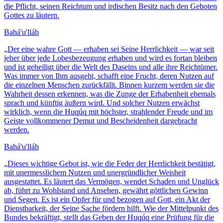
die Pflicht, seinen Reichtum und irdischen Besitz nach den Geboten
Gottes zu läutern.
Bahá'u'lláh
„
Der eine wahre Gott — erhaben sei Seine Herrlichkeit — war seit
jeher über jede Lobesbezeugung erhaben und wird es fortan bleiben
und ist geheiligt über die Welt des Daseins und alle ihre Reichtümer.
Was immer von Ihm ausgeht, schafft eine Frucht, deren Nutzen auf
die einzelnen Menschen zurückfällt. Binnen kurzem werden sie die
Wahrheit dessen erkennen, was die Zunge der Erhabenheit ehemals
sprach und künftig äußern wird. Und solcher Nutzen erwächst
wirklich, wenn die Huqúq mit höchster, strahlender Freude und im
Geiste vollkommener Demut und Bescheidenheit dargebracht
werden.
Bahá'u'lláh
„
Dieses wichtige Gebot ist, wie die Feder der Herrlichkeit bestätigt,
mit unermesslichem Nutzen und unergründlicher Weisheit
ausgestattet. Es läutert das Vermögen, wendet Schaden und Unglück
ab, führt zu Wohlstand und Ansehen, gewährt göttlichen Gewinn
und Segen. Es ist ein Opfer für und bezogen auf Gott, ein Akt der
Dienstbarkeit, der Seine Sache fördern hilft. Wie der Mittelpunkt des
Bundes bekräftigt, stellt das Geben der Huqúq eine Prüfung für die