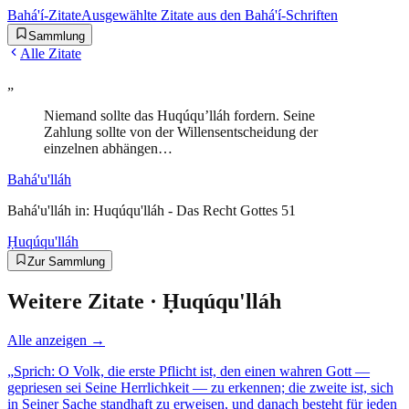
Bahá'í-Zitate
Ausgewählte Zitate aus den Bahá'í-Schriften
Sammlung
Alle Zitate
„
Niemand sollte das Huqúqu’lláh fordern. Seine
Zahlung sollte von der Willensentscheidung der
einzelnen abhängen…
Bahá'u'lláh
Bahá'u'lláh in: Huqúqu'lláh - Das Recht Gottes 51
Ḥuqúqu'lláh
Zur Sammlung
Weitere Zitate ·
Ḥuqúqu'lláh
Alle anzeigen →
„
Sprich: O Volk, die erste Pflicht ist, den einen wahren Gott —
gepriesen sei Seine Herrlichkeit — zu erkennen; die zweite ist, sich
in Seiner Sache standhaft zu erweisen, und danach besteht für jeden