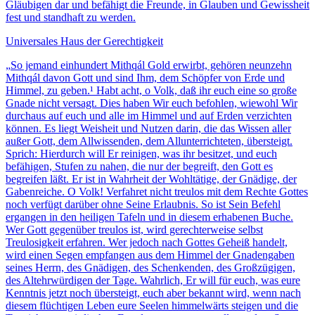
Gläubigen dar und befähigt die Freunde, in Glauben und Gewissheit
fest und standhaft zu werden.
Universales Haus der Gerechtigkeit
„
So jemand einhundert Mithqál Gold erwirbt, gehören neunzehn
Mithqál davon Gott und sind Ihm, dem Schöpfer von Erde und
Himmel, zu geben.¹ Habt acht, o Volk, daß ihr euch eine so große
Gnade nicht versagt. Dies haben Wir euch befohlen, wiewohl Wir
durchaus auf euch und alle im Himmel und auf Erden verzichten
können. Es liegt Weisheit und Nutzen darin, die das Wissen aller
außer Gott, dem Allwissenden, dem Allunterrichteten, übersteigt.
Sprich: Hierdurch will Er reinigen, was ihr besitzet, und euch
befähigen, Stufen zu nahen, die nur der begreift, den Gott es
begreifen läßt. Er ist in Wahrheit der Wohltätige, der Gnädige, der
Gabenreiche. O Volk! Verfahret nicht treulos mit dem Rechte Gottes
noch verfügt darüber ohne Seine Erlaubnis. So ist Sein Befehl
ergangen in den heiligen Tafeln und in diesem erhabenen Buche.
Wer Gott gegenüber treulos ist, wird gerechterweise selbst
Treulosigkeit erfahren. Wer jedoch nach Gottes Geheiß handelt,
wird einen Segen empfangen aus dem Himmel der Gnadengaben
seines Herrn, des Gnädigen, des Schenkenden, des Großzügigen,
des Altehrwürdigen der Tage. Wahrlich, Er will für euch, was eure
Kenntnis jetzt noch übersteigt, euch aber bekannt wird, wenn nach
diesem flüchtigen Leben eure Seelen himmelwärts steigen und die