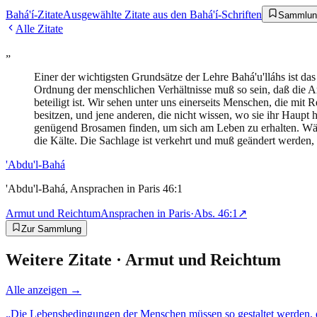
Bahá'í-Zitate
Ausgewählte Zitate aus den Bahá'í-Schriften
Sammlun
Alle Zitate
„
Einer der wichtigsten Grundsätze der Lehre Bahá'u'lláhs ist da
Ordnung der menschlichen Verhältnisse muß so sein, daß die A
beteiligt ist. Wir sehen unter uns einerseits Menschen, die mit 
besitzen, und jene anderen, die nicht wissen, wo sie ihr Haupt
genügend Brosamen finden, um sich am Leben zu erhalten. Wäh
die Kälte. Die Sachlage ist verkehrt und muß geändert werden, 
'Abdu'l-Bahá
'Abdu'l-Bahá, Ansprachen in Paris 46:1
Armut und Reichtum
Ansprachen in Paris
·
Abs.
46:1
↗
Zur Sammlung
Weitere Zitate ·
Armut und Reichtum
Alle anzeigen →
„
Die Lebensbedingungen der Menschen müssen so gestaltet werden, d