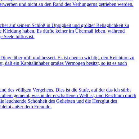
u erwerben und nicht an den Rand des Verhungerns getrieben werden.
her auf seinem Schloß in Üppigkeit und größter Behaglichkeit zu
nde Kleidung haben. Es dürfte keiner im Übermaß leben, während
Seele hilflos ist.
Dinge überprüft und bessert. Es ist ebenso wichtig, den Reichtum zu
, daß ein Kapitalinhaber großes Vermögen besitzt, so ist es auch
 des völligen Vergehens. Dies ist die Stufe, auf der das ich stirbt
n allem gemeint, was in der erschaffenen Welt ist, und Reichtum durch
 die leuchtende Schönheit des Geliebten und die Herzglut des
rbleibt außer dem Freunde.