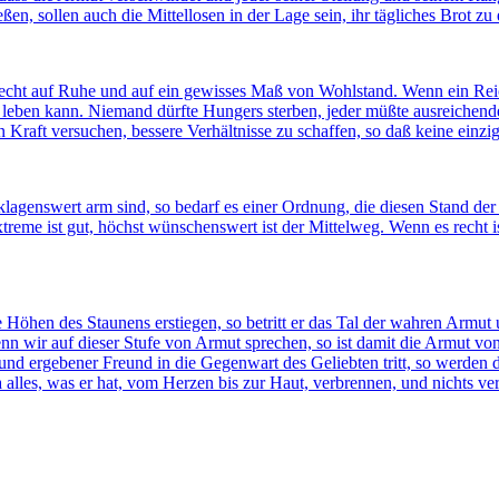
n, sollen auch die Mittellosen in der Lage sein, ihr tägliches Brot z
recht auf Ruhe und auf ein gewisses Maß von Wohlstand. Wenn ein Reic
er leben kann. Niemand dürfte Hungers sterben, jeder müßte ausreiche
raft versuchen, bessere Verhältnisse zu schaffen, so daß keine einzige 
genswert arm sind, so bedarf es einer Ordnung, die diesen Stand der 
eme ist gut, höchst wünschenswert ist der Mittelweg. Wenn es recht ist
öhen des Staunens erstiegen, so betritt er das Tal der wahren Armut und
Wenn wir auf dieser Stufe von Armut sprechen, so ist damit die Armut vo
r und ergebener Freund in die Gegenwart des Geliebten tritt, so werden
a alles, was er hat, vom Herzen bis zur Haut, verbrennen, und nichts ve