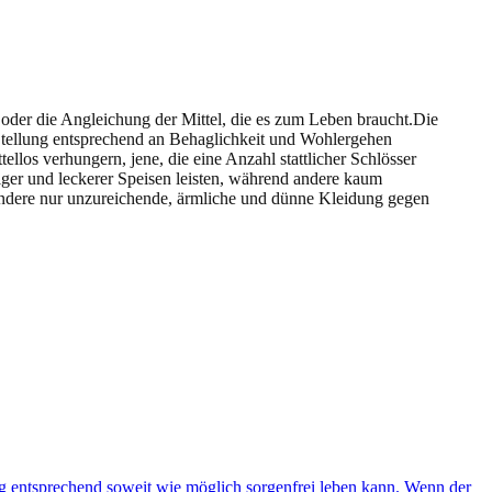
t oder die Angleichung der Mittel, die es zum Leben braucht.Die
Stellung entsprechend an Behaglichkeit und Wohlergehen
tellos verhungern, jene, die eine Anzahl stattlicher Schlösser
liger und leckerer Speisen leisten, während andere kaum
andere nur unzureichende, ärmliche und dünne Kleidung gegen
g entsprechend soweit wie möglich sorgenfrei leben kann. Wenn der