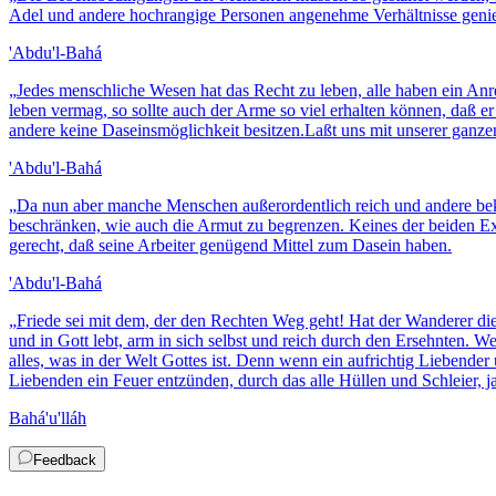
Adel und andere hochrangige Personen angenehme Verhältnisse genieße
'Abdu'l-Bahá
„
Jedes menschliche Wesen hat das Recht zu leben, alle haben ein An
leben vermag, so sollte auch der Arme so viel erhalten können, daß 
andere keine Daseinsmöglichkeit besitzen.Laßt uns mit unserer ganzen K
'Abdu'l-Bahá
„
Da nun aber manche Menschen außerordentlich reich und andere bekla
beschränken, wie auch die Armut zu begrenzen. Keines der beiden Extr
gerecht, daß seine Arbeiter genügend Mittel zum Dasein haben.
'Abdu'l-Bahá
„
Friede sei mit dem, der den Rechten Weg geht! Hat der Wanderer die H
und in Gott lebt, arm in sich selbst und reich durch den Ersehnten. 
alles, was in der Welt Gottes ist. Denn wenn ein aufrichtig Liebende
Liebenden ein Feuer entzünden, durch das alle Hüllen und Schleier, j
Bahá'u'lláh
Feedback