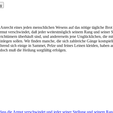
g
s Anrecht eines jeden menschlichen Wesens auf das nötige tägliche Bro
rmut verschwindet, daß jeder weitestmöglich seinem Rang und seiner 
Reichtümern überhäuft sind, und andererseits jene Unglücklichen, die mit
 hinlegen sollen. Wir finden manche, die sich zahlreiche Gänge kostspie
rend sich einige in Sammet, Pelze und feines Leinen kleiden, haben 
doch muß die Heilung sorgfältig erfolgen.
ass die Armut verschwindet und jeder seiner Stellung und seinem Ran