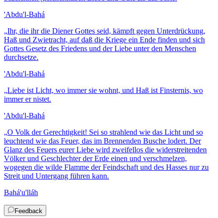
'Abdu'l-Bahá
„
Ihr, die ihr die Diener Gottes seid, kämpft gegen Unterdrückung,
Haß und Zwietracht, auf daß die Kriege ein Ende finden und sich
Gottes Gesetz des Friedens und der Liebe unter den Menschen
durchsetze.
'Abdu'l-Bahá
„
Liebe ist Licht, wo immer sie wohnt, und Haß ist Finsternis, wo
immer er nistet.
'Abdu'l-Bahá
„
O Volk der Gerechtigkeit! Sei so strahlend wie das Licht und so
leuchtend wie das Feuer, das im Brennenden Busche lodert. Der
Glanz des Feuers eurer Liebe wird zweifellos die widerstreitenden
Völker und Geschlechter der Erde einen und verschmelzen,
wogegen die wilde Flamme der Feindschaft und des Hasses nur zu
Streit und Untergang führen kann.
Bahá'u'lláh
Feedback