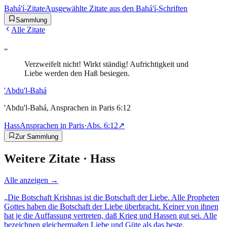
Bahá'í-Zitate
Ausgewählte Zitate aus den Bahá'í-Schriften
Sammlung
Alle Zitate
„
Verzweifelt nicht! Wirkt ständig! Aufrichtigkeit und
Liebe werden den Haß besiegen.
'Abdu'l-Bahá
'Abdu'l-Bahá, Ansprachen in Paris 6:12
Hass
Ansprachen in Paris
·
Abs.
6:12
↗
Zur Sammlung
Weitere Zitate ·
Hass
Alle anzeigen →
„
Die Botschaft Krishnas ist die Botschaft der Liebe. Alle Propheten
Gottes haben die Botschaft der Liebe überbracht. Keiner von ihnen
hat je die Auffassung vertreten, daß Krieg und Hassen gut sei. Alle
bezeichnen gleichermaßen Liebe und Güte als das beste.