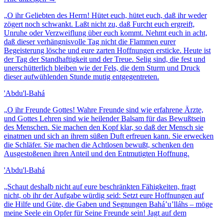
„
O ihr Geliebten des Herrn! Hütet euch, hütet euch, daß ihr weder
zögert noch schwankt. Laßt nicht zu, daß Furcht euch ergreift,
Unruhe oder Verzweiflung über euch kommt. Nehmt euch in acht,
daß dieser verhängnisvolle Tag nicht die Flammen eurer
Begeisterung lösche und eure zarten Hoffnungen ersticke. Heute ist
der Tag der Standhaftigkeit und der Treue. Selig sind, die fest und
unerschütterlich bleiben wie der Fels, die dem Sturm und Druck
dieser aufwühlenden Stunde mutig entgegentreten.
'Abdu'l-Bahá
„
O ihr Freunde Gottes! Wahre Freunde sind wie erfahrene Ärzte,
und Gottes Lehren sind wie heilender Balsam für das Bewußtsein
des Menschen. Sie machen den Kopf klar, so daß der Mensch sie
einatmen und sich an ihrem süßen Duft erfreuen kann. Sie erwecken
die Schläfer. Sie machen die Achtlosen bewußt, schenken den
Ausgestoßenen ihren Anteil und den Entmutigten Hoffnung.
'Abdu'l-Bahá
„
Schaut deshalb nicht auf eure beschränkten Fähigkeiten, fragt
nicht, ob ihr der Aufgabe würdig seid: Setzt eure Hoffnungen auf
die Hilfe und Güte, die Gaben und Segnungen Bahá’u’lláhs – möge
meine Seele ein Opfer für Seine Freunde sein! Jagt auf dem