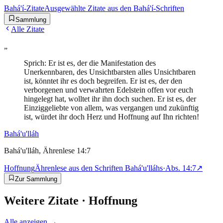
Bahá'í-Zitate
Ausgewählte Zitate aus den Bahá'í-Schriften
Sammlung
Alle Zitate
„
Sprich: Er ist es, der die Manifestation des
Unerkennbaren, des Unsichtbarsten alles Unsichtbaren
ist, könntet ihr es doch begreifen. Er ist es, der den
verborgenen und verwahrten Edelstein offen vor euch
hingelegt hat, wolltet ihr ihn doch suchen. Er ist es, der
Einziggeliebte von allem, was vergangen und zukünftig
ist, würdet ihr doch Herz und Hoffnung auf Ihn richten!
Bahá'u'lláh
Bahá'u'lláh, Ährenlese 14:7
Hoffnung
Ährenlese aus den Schriften Bahá'u'lláhs
·
Abs.
14:7
↗
Zur Sammlung
Weitere Zitate ·
Hoffnung
Alle anzeigen →