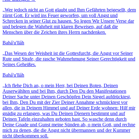
„
Wer jedoch nicht an Gott glaubt und Ihm Gefährten beigesellt, dem
zürnt Gott. Er wird ins Feuer geworfen, um voll Angst und
Schrecken in seiner Glut zu hausen. So legen Wir Unsere Verse dar
und belegen die Wahrheit mit klaren Beweisen, auf daß die
Menschen über die Zeichen ihres Herrn nachdenken.
Bahá'u'lláh
„
Das Wesen der Weisheit ist die Gottesfurcht, die Angst vor Seiner
Rute und Strafe, die rasche Wahrnehmung Seiner Gerechtigkeit und
Seines Geheißes.
Bahá'u'lláh
„
Ich flehe Dich an, o mein Herr, bei Deinen Boten, Deinen
Auserwählten und bei Ihm, durch Den Du den Manifestationen
Deiner Sache unter Deinen Geschöpfen Dein Siegel aufdrücktest,
bei Ihm, Den Du mit der Zier Deiner Annahme schmücktest vor
allen, die in Deinem Himmel und auf Deiner Erde wohnen: Hilf mir
gnädig zu erlangen, was Du Deinen Dienern bestimmt und auf
Deinen Tafeln einzuhalten geboten hast. So wasche denn durch
Deine Gnade und Gunst meine Sünden ab, o mein Gott, und rechne
mich zu denen, die die Angst nicht übermannen und der Kummer
nicht überkommen soll.