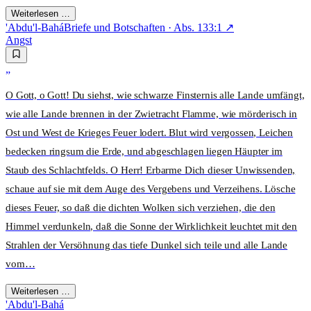
Weiterlesen …
'Abdu'l-Bahá
Briefe und Botschaften
· Abs.
133:1
↗
Angst
„
O Gott, o Gott! Du siehst, wie schwarze Finsternis alle Lande umfängt,
wie alle Lande brennen in der Zwietracht Flamme, wie mörderisch in
Ost und West de Krieges Feuer lodert. Blut wird vergossen, Leichen
bedecken ringsum die Erde, und abgeschlagen liegen Häupter im
Staub des Schlachtfelds. O Herr! Erbarme Dich dieser Unwissenden,
schaue auf sie mit dem Auge des Vergebens und Verzeihens. Lösche
dieses Feuer, so daß die dichten Wolken sich verziehen, die den
Himmel verdunkeln, daß die Sonne der Wirklichkeit leuchtet mit den
Strahlen der Versöhnung das tiefe Dunkel sich teile und alle Lande
vom
…
Weiterlesen …
'Abdu'l-Bahá