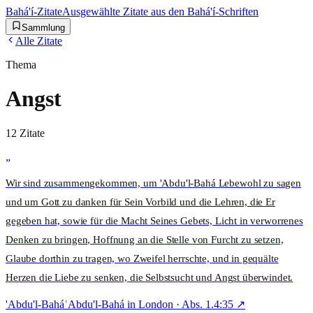
Bahá'í-Zitate
Ausgewählte Zitate aus den Bahá'í-Schriften
Sammlung
Alle Zitate
Thema
Angst
12
Zitat
e
„
Wir sind zusammengekommen, um 'Abdu'l-Bahá Lebewohl zu sagen
und um Gott zu danken für Sein Vorbild und die Lehren, die Er
gegeben hat, sowie für die Macht Seines Gebets, Licht in verworrenes
Denken zu bringen, Hoffnung an die Stelle von Furcht zu setzen,
Glaube dorthin zu tragen, wo Zweifel herrschte, und in gequälte
Herzen die Liebe zu senken, die Selbstsucht und Angst überwindet.
'Abdu'l-Bahá
ʿAbdu'l-Bahá in London
· Abs.
1.4:35
↗