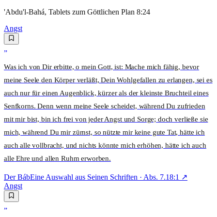
'Abdu'l-Bahá, Tablets zum Göttlichen Plan 8:24
Angst
„
Was ich von Dir erbitte, o mein Gott, ist: Mache mich fähig, bevor
meine Seele den Körper verläßt, Dein Wohlgefallen zu erlangen, sei es
auch nur für einen Augenblick, kürzer als der kleinste Bruchteil eines
Senfkorns. Denn wenn meine Seele scheidet, während Du zufrieden
mit mir bist, bin ich frei von jeder Angst und Sorge; doch verließe sie
mich, während Du mir zürnst, so nützte mir keine gute Tat, hätte ich
auch alle vollbracht, und nichts könnte mich erhöhen, hätte ich auch
alle Ehre und allen Ruhm erworben.
Der Báb
Eine Auswahl aus Seinen Schriften
· Abs.
7.18:1
↗
Angst
„