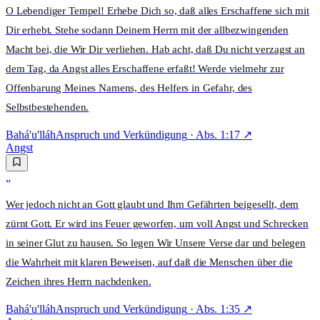
O Lebendiger Tempel! Erhebe Dich so, daß alles Erschaffene sich mit
Dir erhebt. Stehe sodann Deinem Herrn mit der allbezwingenden
Macht bei, die Wir Dir verliehen. Hab acht, daß Du nicht verzagst an
dem Tag, da Angst alles Erschaffene erfaßt! Werde vielmehr zur
Offenbarung Meines Namens, des Helfers in Gefahr, des
Selbstbestehenden.
Bahá'u'lláh
Anspruch und Verkündigung
· Abs.
1:17
↗
Angst
„
Wer jedoch nicht an Gott glaubt und Ihm Gefährten beigesellt, dem
zürnt Gott. Er wird ins Feuer geworfen, um voll Angst und Schrecken
in seiner Glut zu hausen. So legen Wir Unsere Verse dar und belegen
die Wahrheit mit klaren Beweisen, auf daß die Menschen über die
Zeichen ihres Herrn nachdenken.
Bahá'u'lláh
Anspruch und Verkündigung
· Abs.
1:35
↗