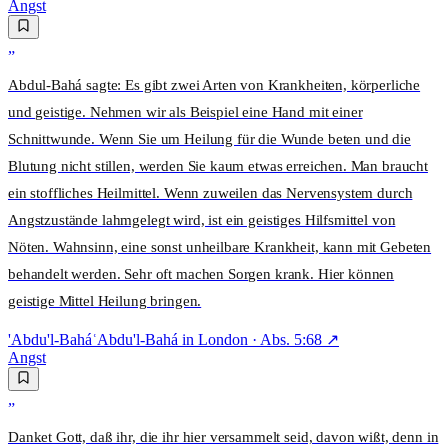
Angst
„
Abdul-Bahá sagte: Es gibt zwei Arten von Krankheiten, körperliche
und geistige. Nehmen wir als Beispiel eine Hand mit einer
Schnittwunde. Wenn Sie um Heilung für die Wunde beten und die
Blutung nicht stillen, werden Sie kaum etwas erreichen. Man braucht
ein stoffliches Heilmittel. Wenn zuweilen das Nervensystem durch
Angstzustände lahmgelegt wird, ist ein geistiges Hilfsmittel von
Nöten. Wahnsinn, eine sonst unheilbare Krankheit, kann mit Gebeten
behandelt werden. Sehr oft machen Sorgen krank. Hier können
geistige Mittel Heilung bringen.
'Abdu'l-Bahá
ʿAbdu'l-Bahá in London
· Abs.
5:68
↗
Angst
„
Danket Gott, daß ihr, die ihr hier versammelt seid, davon wißt, denn in