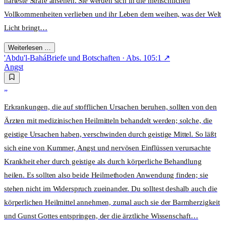
härteste Strafe ansehen. Sie werden sich in die menschlichen
Vollkommenheiten verlieben und ihr Leben dem weihen, was der Welt
Licht bringt
…
Weiterlesen …
'Abdu'l-Bahá
Briefe und Botschaften
· Abs.
105:1
↗
Angst
„
Erkrankungen, die auf stofflichen Ursachen beruhen, sollten von den
Ärzten mit medizinischen Heilmitteln behandelt werden; solche, die
geistige Ursachen haben, verschwinden durch geistige Mittel. So läßt
sich eine von Kummer, Angst und nervösen Einflüssen verursachte
Krankheit eher durch geistige als durch körperliche Behandlung
heilen. Es sollten also beide Heilmethoden Anwendung finden; sie
stehen nicht im Widerspruch zueinander. Du solltest deshalb auch die
körperlichen Heilmittel annehmen, zumal auch sie der Barmherzigkeit
und Gunst Gottes entspringen, der die ärztliche Wissenschaft
…