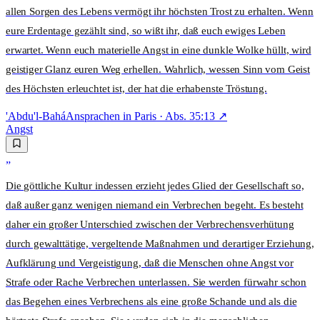
allen Sorgen des Lebens vermögt ihr höchsten Trost zu erhalten. Wenn
eure Erdentage gezählt sind, so wißt ihr, daß euch ewiges Leben
erwartet. Wenn euch materielle Angst in eine dunkle Wolke hüllt, wird
geistiger Glanz euren Weg erhellen. Wahrlich, wessen Sinn vom Geist
des Höchsten erleuchtet ist, der hat die erhabenste Tröstung.
'Abdu'l-Bahá
Ansprachen in Paris
· Abs.
35:13
↗
Angst
„
Die göttliche Kultur indessen erzieht jedes Glied der Gesellschaft so,
daß außer ganz wenigen niemand ein Verbrechen begeht. Es besteht
daher ein großer Unterschied zwischen der Verbrechensverhütung
durch gewalttätige, vergeltende Maßnahmen und derartiger Erziehung,
Aufklärung und Vergeistigung, daß die Menschen ohne Angst vor
Strafe oder Rache Verbrechen unterlassen. Sie werden fürwahr schon
das Begehen eines Verbrechens als eine große Schande und als die