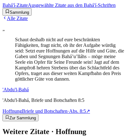
Bahá'í-Zitate
Ausgewählte Zitate aus den Bahá'í-Schriften
Sammlung
Alle Zitate
„
Schaut deshalb nicht auf eure beschränkten
Fähigkeiten, fragt nicht, ob ihr der Aufgabe würdig
seid: Setzt eure Hoffnungen auf die Hilfe und Güte, die
Gaben und Segnungen Bahá’u’lláhs – möge meine
Seele ein Opfer für Seine Freunde sein! Jagt auf dem
Kampfroß hehren Strebens über das Schlachtfeld des
Opfers, traget aus dieser weiten Kampfbahn den Preis
göttlicher Güte von dannen.
'Abdu'l-Bahá
'Abdu'l-Bahá, Briefe und Botschaften 8:5
Hoffnung
Briefe und Botschaften
·
Abs.
8:5
↗
Zur Sammlung
Weitere Zitate ·
Hoffnung