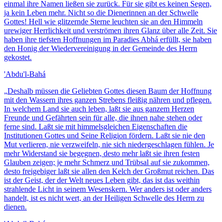
einmal ihre Namen ließen sie zurück. Für sie gibt es keinen Segen,
ja kein Leben mehr. Nicht so die Dienerinnen an der Schwelle
Gottes! Hell wie glitzernde Sterne leuchten sie an den Himmeln
urewiger Herrlichkeit und verströmen ihren Glanz über alle Zeit. Sie
haben ihre tiefsten Hoffnungen im Paradies Abhá erfüllt, sie haben
den Honig der Wiedervereinigung in der Gemeinde des Herrn
gekostet.
'Abdu'l-Bahá
„
Deshalb müssen die Geliebten Gottes diesen Baum der Hoffnung
mit den Wassern ihres ganzen Strebens fleißig nähren und pflegen.
In welchem Land sie auch leben, laßt sie aus ganzem Herzen
Freunde und Gefährten sein für alle, die ihnen nahe stehen oder
ferne sind. Laßt sie mit himmelsgleichen Eigenschaften die
Institutionen Gottes und Seine Religion fördern. Laßt sie nie den
Mut verlieren, nie verzweifeln, nie sich niedergeschlagen fühlen. Je
mehr Widerstand sie begegnen, desto mehr laßt sie ihren festen
Glauben zeigen; je mehr Schmerz und Trübsal auf sie zukommen,
desto freigebiger laßt sie allen den Kelch der Großmut reichen. Das
ist der Geist, der der Welt neues Leben gibt, das ist das weithin
strahlende Licht in seinem Wesenskern. Wer anders ist oder anders
handelt, ist es nicht wert, an der Heiligen Schwelle des Herrn zu
dienen.