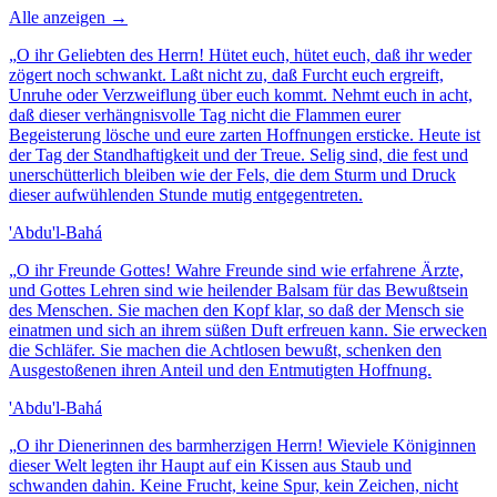
Alle anzeigen →
„
O ihr Geliebten des Herrn! Hütet euch, hütet euch, daß ihr weder
zögert noch schwankt. Laßt nicht zu, daß Furcht euch ergreift,
Unruhe oder Verzweiflung über euch kommt. Nehmt euch in acht,
daß dieser verhängnisvolle Tag nicht die Flammen eurer
Begeisterung lösche und eure zarten Hoffnungen ersticke. Heute ist
der Tag der Standhaftigkeit und der Treue. Selig sind, die fest und
unerschütterlich bleiben wie der Fels, die dem Sturm und Druck
dieser aufwühlenden Stunde mutig entgegentreten.
'Abdu'l-Bahá
„
O ihr Freunde Gottes! Wahre Freunde sind wie erfahrene Ärzte,
und Gottes Lehren sind wie heilender Balsam für das Bewußtsein
des Menschen. Sie machen den Kopf klar, so daß der Mensch sie
einatmen und sich an ihrem süßen Duft erfreuen kann. Sie erwecken
die Schläfer. Sie machen die Achtlosen bewußt, schenken den
Ausgestoßenen ihren Anteil und den Entmutigten Hoffnung.
'Abdu'l-Bahá
„
O ihr Dienerinnen des barmherzigen Herrn! Wieviele Königinnen
dieser Welt legten ihr Haupt auf ein Kissen aus Staub und
schwanden dahin. Keine Frucht, keine Spur, kein Zeichen, nicht