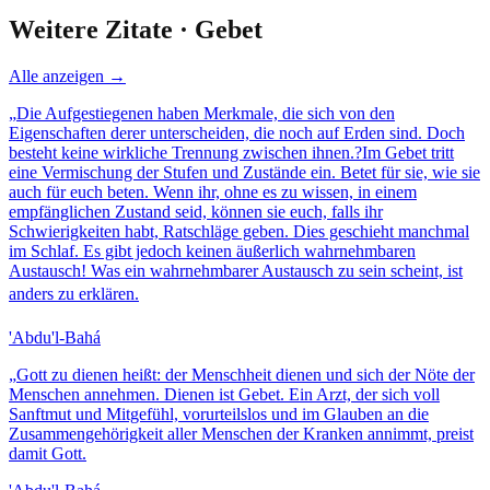
Weitere Zitate ·
Gebet
Alle anzeigen →
„
Die Aufgestiegenen haben Merkmale, die sich von den
Eigenschaften derer unterscheiden, die noch auf Erden sind. Doch
besteht keine wirkliche Trennung zwischen ihnen.?Im Gebet tritt
eine Vermischung der Stufen und Zustände ein. Betet für sie, wie sie
auch für euch beten. Wenn ihr, ohne es zu wissen, in einem
empfänglichen Zustand seid, können sie euch, falls ihr
Schwierigkeiten habt, Ratschläge geben. Dies geschieht manchmal
im Schlaf. Es gibt jedoch keinen äußerlich wahrnehmbaren
Austausch! Was ein wahrnehmbarer Austausch zu sein scheint, ist
anders zu erklären.
'Abdu'l-Bahá
„
Gott zu dienen heißt: der Menschheit dienen und sich der Nöte der
Menschen annehmen. Dienen ist Gebet. Ein Arzt, der sich voll
Sanftmut und Mitgefühl, vorurteilslos und im Glauben an die
Zusammengehörigkeit aller Menschen der Kranken annimmt, preist
damit Gott.