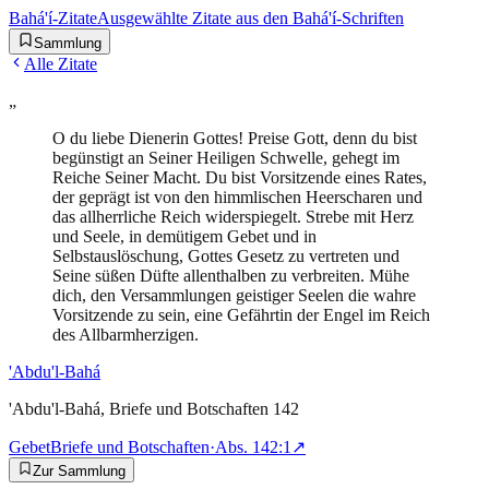
Bahá'í-Zitate
Ausgewählte Zitate aus den Bahá'í-Schriften
Sammlung
Alle Zitate
„
O du liebe Dienerin Gottes! Preise Gott, denn du bist
begünstigt an Seiner Heiligen Schwelle, gehegt im
Reiche Seiner Macht. Du bist Vorsitzende eines Rates,
der geprägt ist von den himmlischen Heerscharen und
das allherrliche Reich widerspiegelt. Strebe mit Herz
und Seele, in demütigem Gebet und in
Selbstauslöschung, Gottes Gesetz zu vertreten und
Seine süßen Düfte allenthalben zu verbreiten. Mühe
dich, den Versammlungen geistiger Seelen die wahre
Vorsitzende zu sein, eine Gefährtin der Engel im Reich
des Allbarmherzigen.
'Abdu'l-Bahá
'Abdu'l-Bahá, Briefe und Botschaften 142
Gebet
Briefe und Botschaften
·
Abs.
142:1
↗
Zur Sammlung